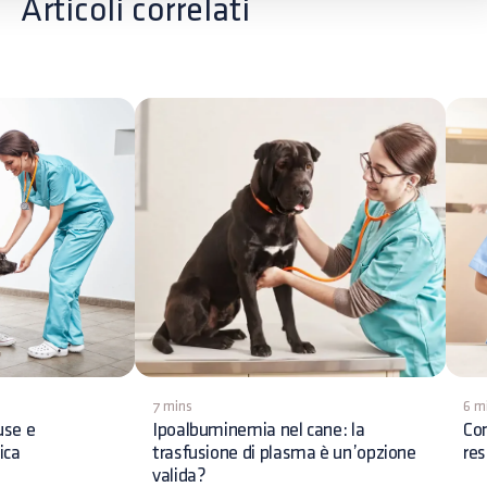
Articoli correlati
7 mins
6 m
use e
Ipoalbuminemia nel cane: la
Con
ica
trasfusione di plasma è un’opzione
res
valida?