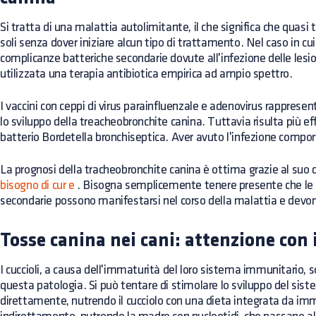
Si tratta di una malattia autolimitante, il che significa che quasi t
soli senza dover iniziare alcun tipo di trattamento. Nel caso in cui 
complicanze batteriche secondarie dovute all'infezione delle lesi
utilizzata una terapia antibiotica empirica ad ampio spettro.
I vaccini con ceppi di virus parainfluenzale e adenovirus rappres
lo sviluppo della treacheobronchite canina. Tuttavia risulta più effi
batterio Bordetella bronchiseptica. Aver avuto l'infezione compo
La prognosi della tracheobronchite canina è ottima grazie al suo
bisogno di cur
e
. Bisogna semplicemente tenere presente che le i
secondarie possono manifestarsi nel corso della malattia e devon
Tosse canina nei cani: attenzione con i
I cuccioli, a causa dell'immaturità del loro sistema immunitario, so
questa patologia. Si può tentare di stimolare lo sviluppo del sis
direttamente, nutrendo il cucciolo con una dieta integrata da im