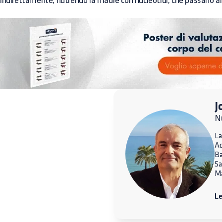
indirettamente, nutrendo la madre con nucleotidi, che passano al c
J
Nu
La
A
Ba
Sa
Ma
Le