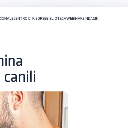
ZIONALE
CENTRO DI RISORSE
BIBLIOTECA
WEBINARS
INDAGINI
nina
 canili