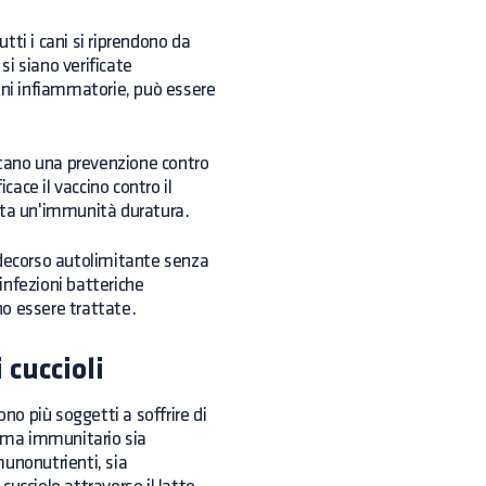
utti i cani si riprendono da
si siano verificate
oni infiammatorie, può essere
entano una prevenzione contro
cace il vaccino contro il
rta un'immunità duratura.
 decorso autolimitante senza
nfezioni batteriche
o essere trattate.
 cuccioli
no più soggetti a soffrire di
tema immunitario sia
munonutrienti, sia