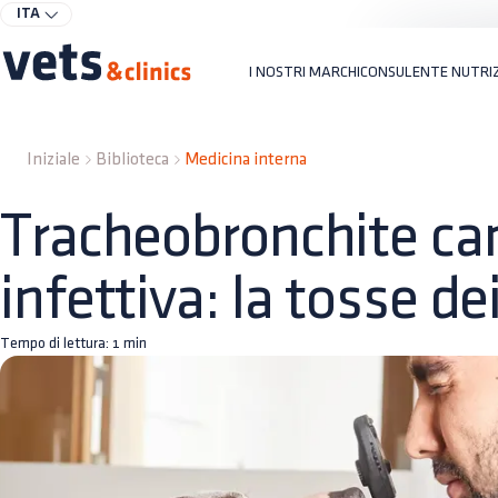
ITA
I NOSTRI MARCHI
CONSULENTE NUTRI
Iniziale
Biblioteca
Medicina interna
Tracheobronchite ca
infettiva: la tosse dei
Tempo di lettura:
1
min