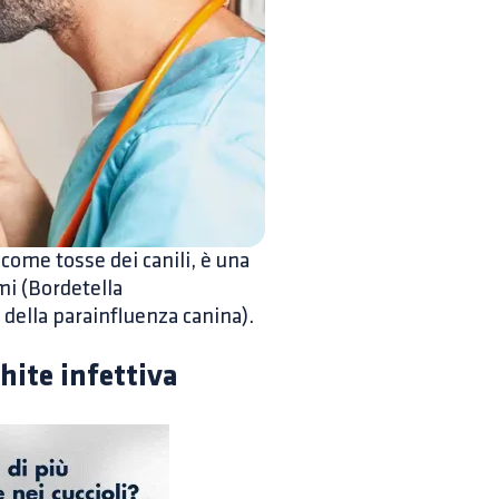
come tosse dei canili, è una
mi (Bordetella
 della parainfluenza canina).
hite infettiva