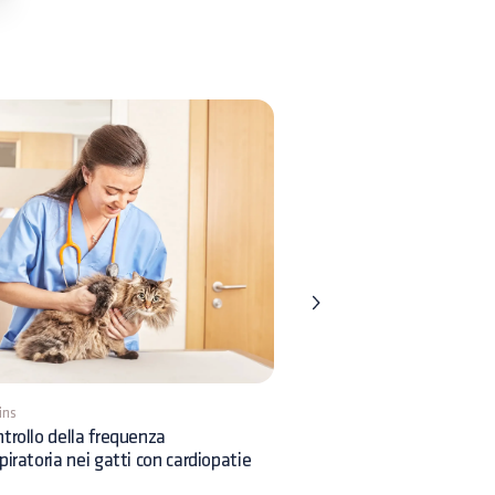
ins
9 mins
trollo della frequenza
Quando e come effettuar
piratoria nei gatti con cardiopatie
l’inseminazione nei cani?