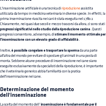
L'inseminazione artificiale è una tecnica di
riproduzione
assistita
utilizzata da tempo in medicina veterinaria in diverse specie. In effetti, la
prima inseminazione riuscita nei cani è stata eseguita nel 1780.1
Chiaramente, nei quasi due secoli e mezzo trascorsi da allora, ci sono stati
progressi significativi nello studio della riproduzione canina
. Questi
progressi consentono, ad esempio, di
stimare il momento ottimale per
l'inseminazione con un elevato grado di affidabilità
.
Inoltre,
è possibile congelare e trasportare lo sperma
da una parte
all'altra del mondo per evitare di spostare gli animali in una posta di
monta. Sebbene alcune procedure di inseminazione nel cane siano
eseguite esclusivamente da specialisti della riproduzione, è importante
che il veterinario generico abbia familiarità con la pratica
dell'inseminazione nel cane.
Determinazione del momento
dell'inseminazione
La scelta del momento dell’
inseminazione è fondamentale per il