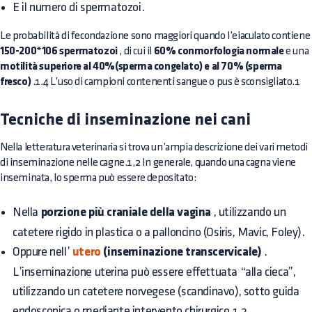
E il numero di spermatozoi.
Le probabilità di fecondazione sono maggiori quando l’eiaculato contiene
150-200*106 spermatozoi
, di cui il
60% conmorfologia normale
e una
motilità superiore al 40%(sperma congelato) e al 70% (sperma
fresco)
.1.4 L’uso di campioni contenenti sangue o pus è sconsigliato.1
Tecniche di inseminazione nei cani
Nella letteratura veterinaria si trova un’ampia descrizione dei vari metodi
di inseminazione nelle cagne.1,2 In generale, quando una cagna viene
inseminata, lo sperma può essere depositato:
Nella
porzione più craniale della vagina
, utilizzando un
catetere rigido in plastica o a palloncino (Osiris, Mavic, Foley).
Oppure nell’
utero
(inseminazione transcervicale)
.
L’inseminazione uterina può essere effettuata “alla cieca”,
utilizzando un catetere norvegese (scandinavo), sotto guida
endoscopica o mediante intervento chirurgico.1,2