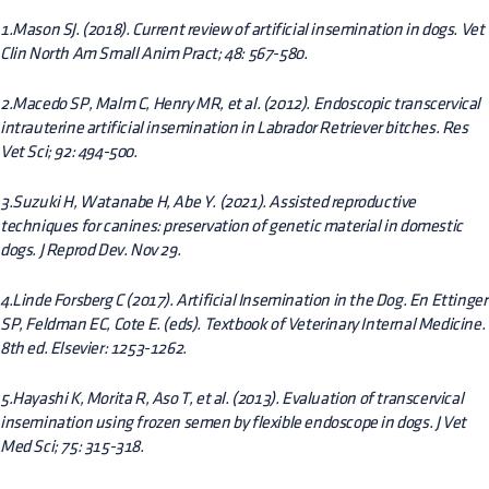
1.Mason SJ. (2018). Current review of artificial insemination in dogs. Vet
Clin North Am Small Anim Pract; 48: 567-580.
2.Macedo SP, Malm C, Henry MR, et al. (2012). Endoscopic transcervical
intrauterine artificial insemination in Labrador Retriever bitches. Res
Vet Sci; 92: 494-500.
3.Suzuki H, Watanabe H, Abe Y. (2021). Assisted reproductive
techniques for canines: preservation of genetic material in domestic
dogs. J Reprod Dev. Nov 29.
4.Linde Forsberg C (2017). Artificial Insemination in the Dog. En Ettinger
SP, Feldman EC, Cote E. (eds). Textbook of Veterinary Internal Medicine.
8th ed. Elsevier: 1253-1262.
5.Hayashi K, Morita R, Aso T, et al. (2013). Evaluation of transcervical
insemination using frozen semen by flexible endoscope in dogs. J Vet
Med Sci; 75: 315-318.