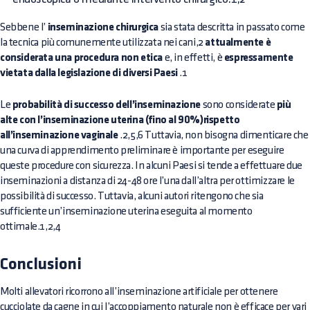
Sebbene l’
inseminazione chirurgica
sia stata descritta in passato come
la tecnica più comunemente utilizzata nei cani,2
attualmente è
considerata una procedura non etica
e, in effetti, è
espressamente
vietata dalla legislazione di diversi Paesi
.1
Le
probabilità di successo dell’inseminazione
sono considerate
più
alte con l’inseminazione uterina (fino al 90%)rispetto
all’inseminazione vaginale
.2,5,6 Tuttavia, non bisogna dimenticare che
una curva di apprendimento preliminare è importante per eseguire
queste procedure con sicurezza. In alcuni Paesi si tende a effettuare due
inseminazioni a distanza di 24-48 ore l’una dall’altra per ottimizzare le
possibilità di successo. Tuttavia, alcuni autori ritengono che sia
sufficiente un’inseminazione uterina eseguita al momento
ottimale.1,2,4
Conclusioni
Molti allevatori ricorrono all’inseminazione artificiale per ottenere
cucciolate da cagne in cui l’accoppiamento naturale non è efficace per vari