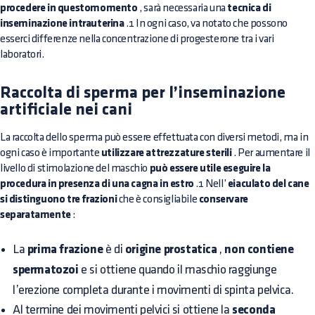
procedere in questomomento
, sarà necessaria una
tecnica di
inseminazione intrauterina
.1 In ogni caso, va notato che possono
esserci differenze nella concentrazione di progesterone tra i vari
laboratori.
Raccolta di sperma per l’inseminazione
artificiale nei cani
La raccolta dello sperma può essere effettuata con diversi metodi, ma in
ogni caso è importante
utilizzare attrezzature sterili
. Per aumentare il
livello di stimolazione del maschio
può essere utile eseguire la
procedura in presenza di una cagna in estro
.1 Nell’
eiaculato del cane
si distinguono tre frazioni
che è consigliabile
conservare
separatamente
:
La
prima frazione
è di
origine prostatica
,
non contiene
spermatozoi
e si ottiene quando il maschio raggiunge
l’erezione completa durante i movimenti di spinta pelvica.
Al termine dei movimenti pelvici si ottiene la
seconda