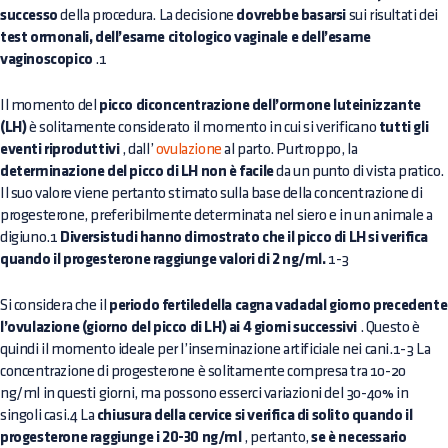
successo
della procedura. La decisione
dovrebbe basarsi
sui risultati dei
test ormonali, dell’esame citologico vaginale e dell’esame
vaginoscopico
.1
Il momento del
picco diconcentrazione dell’ormone luteinizzante
(LH)
è solitamente considerato il momento in cui si verificano
tutti gli
eventi riproduttivi
, dall’
ovulazione
al parto. Purtroppo, la
determinazione del picco di LH non è facile
da un punto di vista pratico.
Il suo valore viene pertanto stimato sulla base della concentrazione di
progesterone, preferibilmente determinata nel siero e in un animale a
digiuno.1
Diversistudi hanno dimostrato che il picco di LH si verifica
quando il progesterone raggiunge valori di 2 ng/ml.
1-3
Si considera che il
periodo fertiledella cagna vadadal giorno precedente
l’ovulazione (giorno del picco di LH) ai 4 giorni successivi
. Questo è
quindi il momento ideale per l’inseminazione artificiale nei cani.1-3 La
concentrazione di progesterone è solitamente compresa tra 10-20
ng/ml in questi giorni, ma possono esserci variazioni del 30-40% in
singoli casi.4 La
chiusura della cervice si verifica di solito quando il
progesterone raggiunge i 20-30 ng/ml
, pertanto,
se è necessario