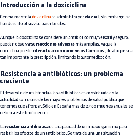
Introducción a la doxiciclina
Generalmente la
doxiciclina
se administra por
vía oral
, sin embargo, se
han descrito otras vías parenterales.
Aunque la doxiciclina se considere un antibiótico muy versátil y seguro,
pueden observarse
reacciones adversas
más amplias, ya que la
doxiciclina puede
interactuar con numerosos fármacos
, de ahí que sea
tan importante la prescripción, limitando la automedicación.
Resistencia a antibióticos: un problema
creciente
El desarrollo de resistencia a los antibióticos es considerado en la
actualidad como uno de los mayores problemas de salud pública que
tenemos que afrontar. Sólo en España más de 2.500 muertes anuales se
deben a este fenómeno.1
La
resistencia antibiótica
es la capacidad de un microorganismo para
resistir los efectos de un antibiótico. Se trata de una una situación