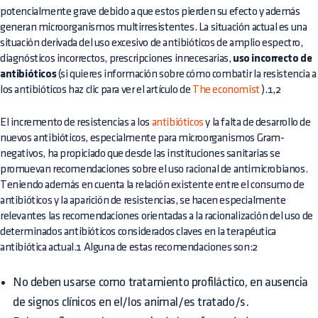
potencialmente grave debido a que estos pierden su efecto y además
generan microorganismos multirresistentes. La situación actual es una
situación derivada del uso excesivo de antibióticos de amplio espectro,
diagnósticos incorrectos, prescripciones innecesarias,
uso incorrecto de
antibióticos
(si quieres información sobre cómo combatir la resistencia a
los antibióticos haz clic para ver el artículo de
The economist
).1,2
El incremento de resistencias a los
antibióticos
y la falta de desarrollo de
nuevos antibióticos, especialmente para microorganismos Gram-
negativos, ha propiciado que desde las instituciones sanitarias se
promuevan recomendaciones sobre el uso racional de antimicrobianos.
Teniendo además en cuenta la relación existente entre el consumo de
antibióticos y la aparición de resistencias, se hacen especialmente
relevantes las recomendaciones orientadas a la racionalización del uso de
determinados antibióticos considerados claves en la terapéutica
antibiótica actual.1 Alguna de estas recomendaciones son:2
No deben usarse como tratamiento profiláctico, en ausencia
de signos clínicos en el/los animal/es tratado/s.