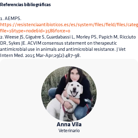
Referencias bibliográficas
1. AEMPS.
https://resistenciaantibioticos.es/es/system/files/field/files/cate
file=1&type=node&id=358&force=0
2. Weese JS, Giguère S, Guardabassi L, Morley PS, Papich M, Ricciuto
DR, Sykes JE. ACVIM consensus statement on therapeutic
antimicrobial use in animals and antimicrobial resistance. J Vet
Intern Med. 2015 Mar-Apr;29(2):487-98.
Anna Vila
Veterinario