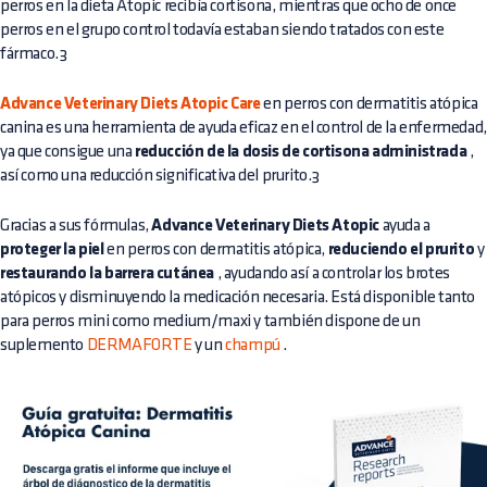
perros en la dieta Atopic recibía cortisona, mientras que ocho de once
perros en el grupo control todavía estaban siendo tratados con este
fármaco.3
Advance Veterinary Diets Atopic Care
en perros con dermatitis atópica
canina es una herramienta de ayuda eficaz en el control de la enfermedad,
ya que consigue una
reducción de la dosis de cortisona administrada
,
así como una reducción significativa del prurito.3
Gracias a sus fórmulas,
Advance Veterinary Diets Atopic
ayuda a
proteger la piel
en perros con dermatitis atópica,
reduciendo el prurito
y
restaurando la barrera cutánea
, ayudando así a controlar los brotes
atópicos y disminuyendo la medicación necesaria. Está disponible tanto
para perros mini como medium/maxi y también dispone de un
suplemento
DERMAFORTE
y un
champú
.