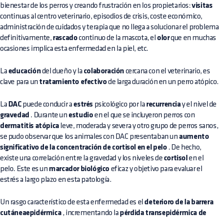
bienestar de los perros y creando frustración en los propietarios:
visitas
continuas al centro veterinario, episodios de crisis, coste económico,
administración de cuidados y terapia que no llega a solucionar el problema
definitivamente,
rascado
continuo de la mascota, el
olor
que en muchas
ocasiones implica esta enfermedad en la piel, etc.
La
educación
del dueño y la
colaboración
cercana con el veterinario, es
clave para un
tratamiento efectivo
de larga duración en un perro atópico.
La
DAC
puede conducir a
estrés
psicológico por la
recurrencia
y el nivel de
gravedad
. Durante un
estudio
en el que se incluyeron perros con
dermatitis atópica
leve, moderada y severa y otro grupo de perros sanos,
se pudo observar que los animales con DAC presentaban un
aumento
significativo de la concentración de cortisol en el pelo
. De hecho,
existe una correlación entre la gravedad y los niveles de
cortisol
en el
pelo. Este es un
marcador biológico
eficaz y objetivo para evaluar el
estrés a largo plazo en esta patología.
Un rasgo característico de esta enfermedad es el
deterioro de la barrera
cutáneaepidérmica
, incrementando la
pérdida transepidérmica de