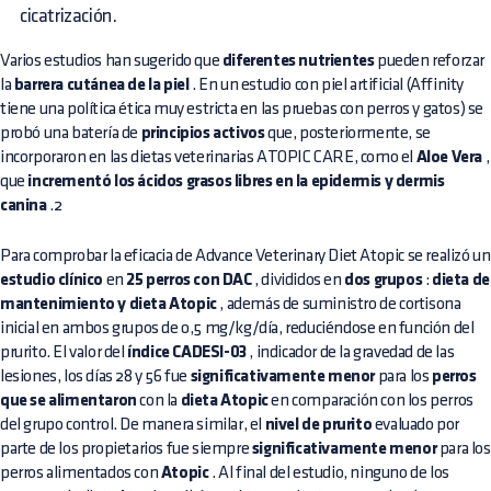
cicatrización.
Varios estudios han sugerido que
diferentes nutrientes
pueden reforzar
la
barrera cutánea de la piel
. En un estudio con piel artificial (Affinity
tiene una política ética muy estricta en las pruebas con perros y gatos) se
probó una batería de
principios activos
que, posteriormente, se
incorporaron en las dietas veterinarias ATOPIC CARE, como el
Aloe Vera
,
que
incrementó los ácidos grasos libres en la epidermis y dermis
canina
.2
Para comprobar la eficacia de Advance Veterinary Diet Atopic se realizó un
estudio clínico
en
25 perros con DAC
, divididos en
dos grupos
:
dieta de
mantenimiento y dieta Atopic
, además de suministro de cortisona
inicial en ambos grupos de 0,5 mg/kg/día, reduciéndose en función del
prurito. El valor del
índice CADESI-03
, indicador de la gravedad de las
lesiones, los días 28 y 56 fue
significativamente menor
para los
perros
que se alimentaron
con la
dieta Atopic
en comparación con los perros
del grupo control. De manera similar, el
nivel de prurito
evaluado por
parte de los propietarios fue siempre
significativamente menor
para los
perros alimentados con
Atopic
. Al final del estudio, ninguno de los