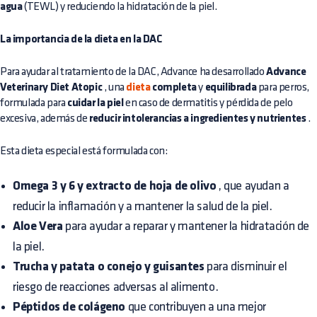
agua
(TEWL) y reduciendo la hidratación de la piel.
La importancia de la dieta en la DAC
Para ayudar al tratamiento de la DAC, Advance ha desarrollado
Advance
Veterinary Diet Atopic
, una
dieta
completa
y
equilibrada
para perros,
formulada para
cuidar la piel
en caso de dermatitis y pérdida de pelo
excesiva, además de
reducir intolerancias a ingredientes y nutrientes
.
Esta dieta especial está formulada con:
Omega 3 y 6 y extracto de hoja de olivo
, que ayudan a
reducir la inflamación y a mantener la salud de la piel.
Aloe Vera
para ayudar a reparar y mantener la hidratación de
la piel.
Trucha y patata o conejo y guisantes
para disminuir el
riesgo de reacciones adversas al alimento.
Péptidos de colágeno
que contribuyen a una mejor