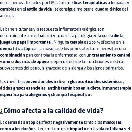
de los perros afectados por DAC. Con medidas
terapéuticas
adecuadas y
cambios
en el
estilo de vida
, se consigue mejorar el
cuadro clínico
del
animal.
La barrera cutánea y la respuesta inflamatoria/alérgica son
determinantes en el tratamiento de esta patología en la que
la dieta
juega un papel importante
. Ninguna
terapia
es 100 % efectiva en la
dermatitis atópica
. La mayoría de los perros afectados necesitan una
combinación
para controlar la enfermedad, con un
tratamiento central
y
uno o dos más de apoyo
; dependiendo de las condiciones médicas
subyacentes del perro, la gravedad de la alergia y los signos primarios.
Las medidas
convencionales
incluyen
glucocorticoides sistémicos,
ácidos grasos esenciales, antihistamínicos en la dieta, inmunoterapia
específica para alérgenos y champú terapéutico
.
¿Cómo afecta a la calidad de vida?
La
dermatitis atópica
afecta
negativamente
tanto a las
mascotas
como a los dueños
, teniendo un gran
impacto
en la
vida cotidiana
y el