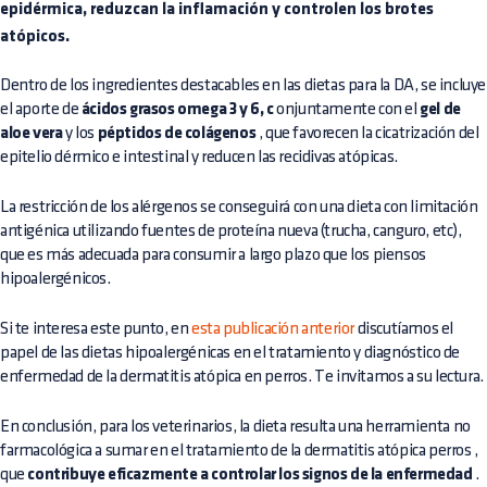
epidérmica, reduzcan la inflamación y controlen los brotes
atópicos.
Dentro de los ingredientes destacables en las dietas para la DA, se incluye
el aporte de
ácidos grasos omega 3 y 6, c
onjuntamente con el
gel de
aloe vera
y los
péptidos de colágenos
, que favorecen la cicatrización del
epitelio dérmico e intestinal y reducen las recidivas atópicas.
La restricción de los alérgenos se conseguirá con una dieta con limitación
antigénica utilizando fuentes de proteína nueva (trucha, canguro, etc),
que es más adecuada para consumir a largo plazo que los piensos
hipoalergénicos.
Si te interesa este punto, en
esta publicación anterior
discutíamos el
papel de las dietas hipoalergénicas en el tratamiento y diagnóstico de
enfermedad de la dermatitis atópica en perros. Te invitamos a su lectura.
En conclusión, para los veterinarios, la dieta resulta una herramienta no
farmacológica a sumar en el tratamiento de la dermatitis atópica perros ,
que
contribuye eficazmente a controlar los signos de la enfermedad
.