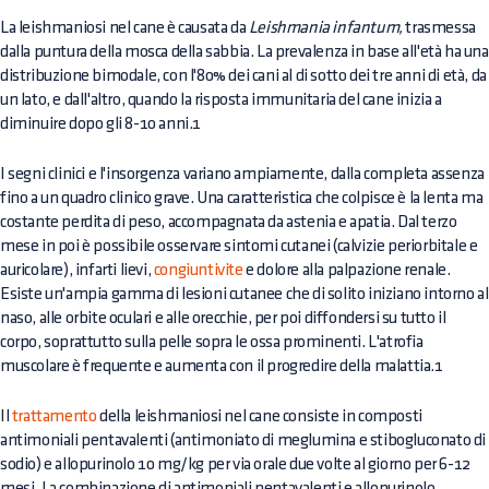
La leishmaniosi nel cane è causata da
Leishmania infantum,
trasmessa
dalla puntura della mosca della sabbia. La prevalenza in base all'età ha una
distribuzione bimodale, con l'80% dei cani al di sotto dei tre anni di età, da
un lato, e dall'altro, quando la risposta immunitaria del cane inizia a
diminuire dopo gli 8-10 anni.1
I segni clinici e l'insorgenza variano ampiamente, dalla completa assenza
fino a un quadro clinico grave. Una caratteristica che colpisce è la lenta ma
costante perdita di peso, accompagnata da astenia e apatia. Dal terzo
mese in poi è possibile osservare sintomi cutanei (calvizie periorbitale e
auricolare), infarti lievi,
congiuntivite
e dolore alla palpazione renale.
Esiste un'ampia gamma di lesioni cutanee che di solito iniziano intorno al
naso, alle orbite oculari e alle orecchie, per poi diffondersi su tutto il
corpo, soprattutto sulla pelle sopra le ossa prominenti. L'atrofia
muscolare è frequente e aumenta con il progredire della malattia.1
Il
trattamento
della leishmaniosi nel cane consiste in composti
antimoniali pentavalenti (antimoniato di meglumina e stibogluconato di
sodio) e allopurinolo 10 mg/kg per via orale due volte al giorno per 6-12
mesi. La combinazione di antimoniali pentavalenti e allopurinolo