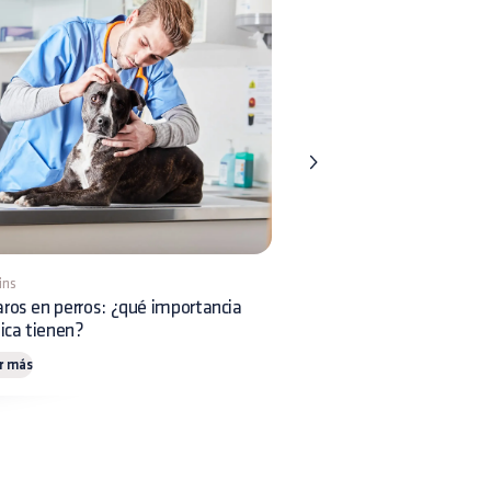
ins
5 mins
ros en perros: ¿qué importancia
Riesgos asociados a las p
nica tienen?
de abejas en perros
r más
Leer más