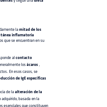
cuentes
y seguir una
dieta
adamente la
mitad de los
tánea inflamatoria
s que se encuentran en su
esponde al
contacto
eneralmente los
ácaros
,
ctos. En esos casos, se
oducción de IgE específicas
cia de la
alteración de la
o adquirido, basada en la
s esenciales que constituyen