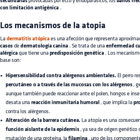
secundarias
provocadas por ecto y endoparásitos, los
baños fre
con limitación antigénica
.
Los mecanismos de la atopia
La
dermatitis atópica
es una afección que representa aproxim
casos
de
dermatología canina
. Se trata de una
enfermedad cu
alérgica
que tiene una
predisposición genética
. Los mecanismo
base son:
Hipersensibilidad contra alérgenos ambientales.
El perro r
percutáneo o a través de las mucosas con los alérgenos
, g
aunque también puede reaccionar ante el polen, hongos e inse
desata una
reacción inmunitaria humoral
, que implica la
pr
contra los alérgenos.
Alteración de la barrera cutánea.
La atopia es una consecuen
función aislante de la epidermis
, ya sea de origen genético 
mutación de una proteína, la
filagrina
, uno de los componente