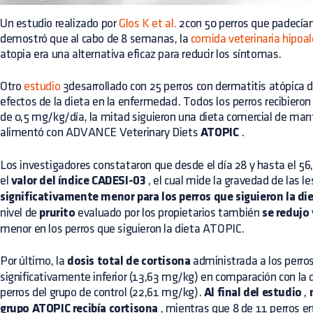
Un estudio realizado por
Glos K et al.
2con 50 perros que padecían
demostró que al cabo de 8 semanas, la
comida veterinaria hipoal
atopia era una alternativa eficaz para reducir los síntomas.
Otro
estudio
3desarrollado con 25 perros con dermatitis atópica d
efectos de la dieta en la enfermedad. Todos los perros recibieron 
de 0,5 mg/kg/día, la mitad siguieron una dieta comercial de man
alimentó con ADVANCE Veterinary Diets
ATOPIC
.
Los investigadores constataron que desde el día 28 y hasta el 56
el
valor del índice CADESI-03
, el cual mide la gravedad de las le
significativamente menor para los perros que siguieron la die
nivel de
prurito
evaluado por los propietarios también
se redujo
menor en los perros que siguieron la dieta ATOPIC.
Por último, la
dosis total de cortisona
administrada a los perro
significativamente inferior (13,63 mg/kg) en comparación con la 
perros del grupo de control (22,61 mg/kg).
Al final del estudio
,
grupo ATOPIC recibía cortisona
, mientras que 8 de 11 perros en