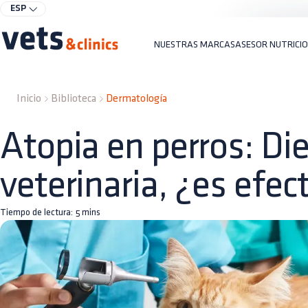
ESP
NUESTRAS MARCAS
ASESOR NUTRICI
Inicio
Biblioteca
Dermatología
Atopia en perros: Di
veterinaria, ¿es efec
Tiempo de lectura:
5
mins