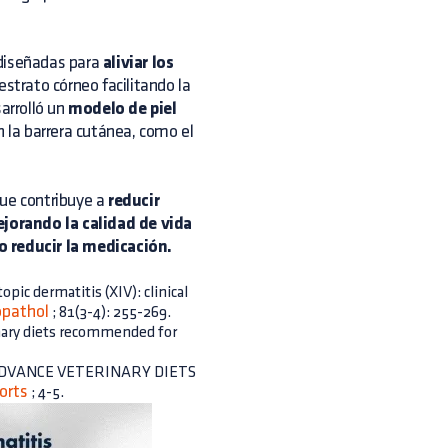
diseñadas para
aliviar los
 estrato córneo facilitando la
sarrolló un
modelo de piel
 la barrera cutánea, como el
que contribuye a
reducir
jorando la calidad de vida
o reducir la medicación.
opic dermatitis (XIV): clinical
pathol
; 81(3-4): 255-269.
rinary diets recommended for
 con ADVANCE VETERINARY DIETS
orts
; 4-5.