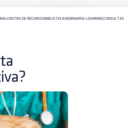
ONAL
CENTRO DE RECURSOS
BIBLIOTECA
WEBINARS
E-LEARNING
CONSULTAS
eta
tiva?