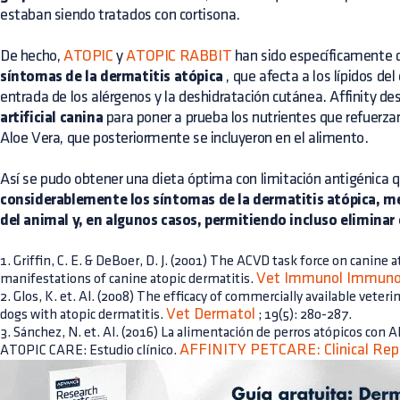
estaban siendo tratados con cortisona.
De hecho,
ATOPIC
y
ATOPIC RABBIT
han sido específicamente 
síntomas de la dermatitis atópica
, que afecta a los lípidos del
entrada de los alérgenos y la deshidratación cutánea. Affinity de
artificial canina
para poner a prueba los nutrientes que refuerzan
Aloe Vera, que posteriormente se incluyeron en el alimento.
Así se pudo obtener una dieta óptima con limitación antigénica 
considerablemente los síntomas de la dermatitis atópica, me
del animal y, en algunos casos, permitiendo incluso eliminar 
1. Griffin, C. E. & DeBoer, D. J. (2001) The ACVD task force on canine at
Vet Immunol Immuno
manifestations of canine atopic dermatitis.
2. Glos, K. et. Al. (2008) The efficacy of commercially available vete
Vet Dermatol
dogs with atopic dermatitis.
; 19(5): 280-287.
3. Sánchez, N. et. Al. (2016) La alimentación de perros atópicos
AFFINITY PETCARE: Clinical Rep
ATOPIC CARE: Estudio clínico.