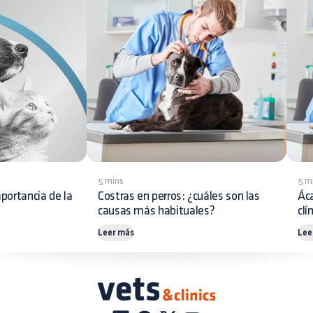
5 mins
5 m
portancia de la
Costras en perros: ¿cuáles son las
Áca
causas más habituales?
clí
Leer más
Lee