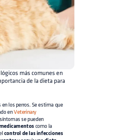
tológicos más comunes en
portancia de la dieta para
en los perros. Se estima que
cado en
Veterinary
s síntomas se pueden
medicamentos
como la
el
control de las infecciones