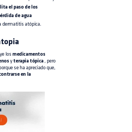
lita el paso de los
érdida de agua
a dermatitis atópica.
atopia
ye los
medicamentos
genos
y
terapia tópica
, pero
porque se ha apreciado que,
contrarse en la