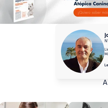
J
N
Li
M
L
A