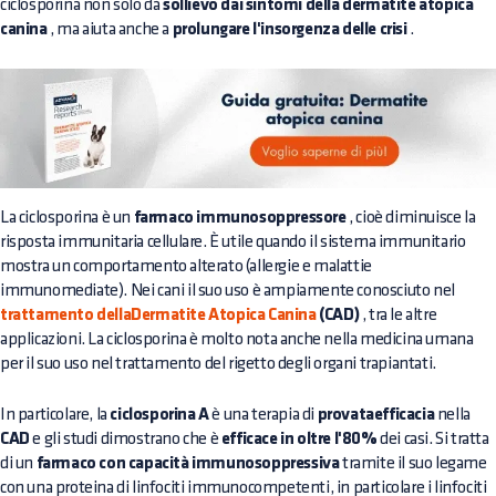
ciclosporina non solo dà
sollievo dai sintomi della dermatite atopica
canina
, ma aiuta anche a
prolungare l'insorgenza delle crisi
.
La ciclosporina è un
farmaco immunosoppressore
, cioè diminuisce la
risposta immunitaria cellulare. È utile quando il sistema immunitario
mostra un comportamento alterato (allergie e malattie
immunomediate). Nei cani il suo uso è ampiamente conosciuto nel
trattamento dellaDermatite Atopica Canina
(CAD)
, tra le altre
applicazioni. La ciclosporina è molto nota anche nella medicina umana
per il suo uso nel trattamento del rigetto degli organi trapiantati.
In particolare, la
ciclosporina A
è una terapia di
provataefficacia
nella
CAD
e gli studi dimostrano che è
efficace in oltre l'80%
dei casi. Si tratta
di un
farmaco con capacità immunosoppressiva
tramite il suo legame
con una proteina di linfociti immunocompetenti, in particolare i linfociti