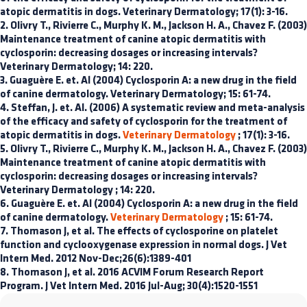
atopic dermatitis in dogs. Veterinary Dermatology; 17(1): 3-16.
2. Olivry T., Rivierre C., Murphy K. M., Jackson H. A., Chavez F. (2003)
Maintenance treatment of canine atopic dermatitis with
cyclosporin: decreasing dosages or increasing intervals?
Veterinary Dermatology; 14: 220.
3. Guaguère E. et. Al (2004) Cyclosporin A: a new drug in the field
of canine dermatology. Veterinary Dermatology; 15: 61-74.
4. Steffan, J. et. Al. (2006) A systematic review and meta-analysis
of the efficacy and safety of cyclosporin for the treatment of
atopic dermatitis in dogs.
Veterinary Dermatology
; 17(1): 3-16.
5. Olivry T., Rivierre C., Murphy K. M., Jackson H. A., Chavez F. (2003)
Maintenance treatment of canine atopic dermatitis with
cyclosporin: decreasing dosages or increasing intervals?
Veterinary Dermatology
; 14: 220.
6. Guaguère E. et. Al (2004) Cyclosporin A: a new drug in the field
of canine dermatology.
Veterinary Dermatology
; 15: 61-74.
7. Thomason J, et al. The effects of cyclosporine on platelet
function and cyclooxygenase expression in normal dogs. J Vet
Intern Med. 2012 Nov-Dec;26(6):1389-401
8. Thomason J, et al. 2016 ACVIM Forum Research Report
Program. J Vet Intern Med. 2016 Jul-Aug; 30(4):1520-1551