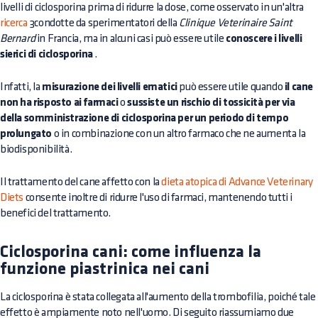
livelli di ciclosporina prima di ridurre la dose, come osservato in un'altra
ricerca
3condotte da sperimentatori della
Clinique Veterinaire Saint
Bernard
in Francia, ma in alcuni casi può essere utile
conoscere i livelli
sierici di ciclosporina
.
Infatti, la
misurazione dei livelli ematici
può essere utile quando
il cane
non ha risposto ai farmaci
o
sussiste un rischio di tossicità per via
della somministrazione di ciclosporina per un periodo di tempo
prolungato
o in combinazione con un altro farmaco che ne aumenta la
biodisponibilità.
Il trattamento del cane affetto con la
dieta atopica di Advance Veterinary
Diets
consente inoltre di ridurre l'uso di farmaci, mantenendo tutti i
benefici del trattamento.
Ciclosporina cani: come influenza la
funzione piastrinica nei cani
La ciclosporina è stata collegata all'aumento della trombofilia, poiché tale
effetto è ampiamente noto nell'uomo. Di seguito riassumiamo due