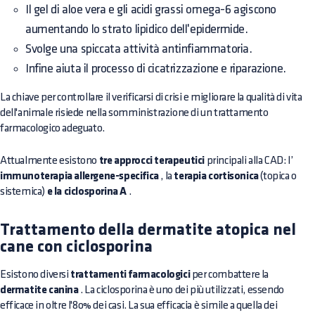
Il gel di aloe vera e gli acidi grassi omega-6 agiscono
aumentando lo strato lipidico dell'epidermide.
Svolge una spiccata attività antinfiammatoria.
Infine aiuta il processo di cicatrizzazione e riparazione.
La chiave per controllare il verificarsi di crisi e migliorare la qualità di vita
dell'animale risiede nella somministrazione di un trattamento
farmacologico adeguato.
Attualmente esistono
tre approcci terapeutici
principali alla CAD: l’
immunoterapia allergene-specifica
, la
terapia cortisonica
(topica o
sistemica)
e la ciclosporina A
.
Trattamento della dermatite atopica nel
cane con ciclosporina
Esistono diversi
trattamenti farmacologici
per combattere la
dermatite canina
. La ciclosporina è uno dei più utilizzati, essendo
efficace in oltre l'80% dei casi. La sua efficacia è simile a quella dei