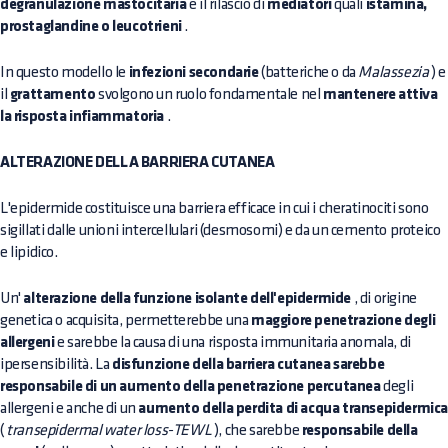
degranulazione mastocitaria
e il rilascio di
mediatori
quali
istamina,
prostaglandine o leucotrieni
.
In questo modello le
infezioni secondarie
(batteriche o da
Malassezia
) e
il
grattamento
svolgono un ruolo fondamentale nel
mantenere attiva
la risposta infiammatoria
.
ALTERAZIONE DELLA BARRIERA CUTANEA
L'epidermide costituisce una barriera efficace in cui i cheratinociti sono
sigillati dalle unioni intercellulari (desmosomi) e da un cemento proteico
e lipidico.
Un'
alterazione della funzione isolante dell'epidermide
, di origine
genetica o acquisita, permetterebbe una
maggiore penetrazione degli
allergeni
e sarebbe la causa di una risposta immunitaria anomala, di
ipersensibilità. La
disfunzione della barriera cutanea sarebbe
responsabile di un aumento della penetrazione percutanea
degli
allergeni e anche di un
aumento della perdita di acqua transepidermic
(
transepidermal water loss-TEWL
), che sarebbe
responsabile della