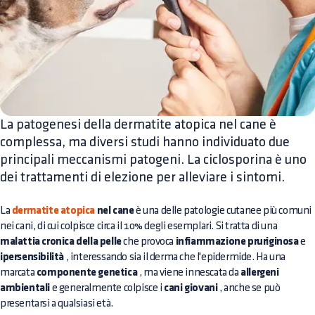
La patogenesi della dermatite atopica nel cane è
complessa, ma diversi studi hanno individuato due
principali meccanismi patogeni. La ciclosporina è uno
dei trattamenti di elezione per alleviare i sintomi.
La
dermatite atopica
nel cane
è una delle patologie cutanee più comuni
nei cani, di cui colpisce circa il 10% degli esemplari. Si tratta di una
malattia cronica della pelle
che provoca
infiammazione pruriginosa
e
ipersensibilità
, interessando sia il derma che l'epidermide. Ha una
marcata
componente genetica
, ma viene innescata da
allergeni
ambientali
e generalmente colpisce i
cani giovani
, anche se può
presentarsi a qualsiasi età.