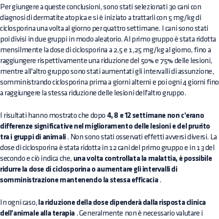
Per giungere a queste conclusioni, sono stati selezionati 30 cani con
diagnosi di dermatite atopica e si è iniziato a trattarli con 5 mg/kg di
ciclosporina una volta al giorno per quattro settimane. I cani sono stati
poi divisi in due gruppi in modo aleatorio. Al primo gruppo è stata ridotta
mensilmente la dose di ciclosporina a 2,5 e 1,25 mg/kg al giorno, fino a
raggiungere rispettivamente una riduzione del 50% e 75% delle lesioni,
mentre all'altro gruppo sono stati aumentati gli intervalli di assunzione,
somministrando ciclosporina prima a giorni alterni e poi ogni 4 giorni fin
a raggiungere la stessa riduzione delle lesioni dell'altro gruppo.
I risultati hanno mostrato che dopo
4, 8 e 12 settimane non c'erano
differenze significative nel miglioramento delle lesioni e del prurito
tra i gruppi di animali
. Non sono stati osservati effetti avversi diversi. La
dose di ciclosporina è stata ridotta in 12 cani del primo gruppo e in 13 del
secondo e ciò indica che,
una volta controllata la malattia, è possibile
ridurre la dose di ciclosporina o aumentare gli intervalli di
somministrazione mantenendo la stessa efficacia
.
In ogni caso,
la riduzione della dose dipenderà dalla risposta clinica
dell'animale alla terapia
. Generalmente non è necessario valutare i