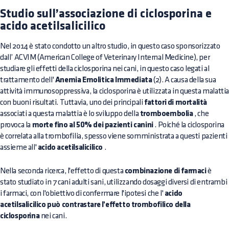
Studio sull’associazione di ciclosporina e
acido acetilsalicilico
Nel 2014 è stato condotto un altro studio, in questo caso sponsorizzato
dall’ ACVIM (American College of Veterinary Internal Medicine), per
studiare gli effetti della ciclosporina nei cani, in questo caso legati al
trattamento dell'
Anemia Emolitica Immediata
(2). A causa della sua
attività immunosoppressiva, la ciclosporina è utilizzata in questa malatti
con buoni risultati. Tuttavia, uno dei principali
fattori di mortalità
associati a questa malattia è lo sviluppo della
tromboembolia
, che
provoca la
morte fino al 50% dei pazienti canini
. Poiché la ciclosporina
è correlata alla trombofilia, spesso viene somministrata a questi pazienti
assieme all'
acido acetilsalicilico
.
Nella seconda ricerca, l'effetto di questa
combinazione di farmaci
è
stato studiato in 7 cani adulti sani, utilizzando dosaggi diversi di entrambi
i farmaci, con l'obiettivo di confermare l'ipotesi che l'
acido
acetilsalicilico può contrastare l'effetto trombofilico della
ciclosporina
nei cani.