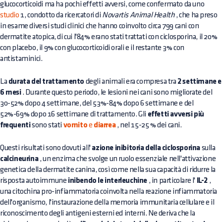
glucocorticoidi ma ha pochi effetti avversi, come confermato da uno
studio
1, condotto da ricercatori di
Novartis Animal Health
, che ha preso
in esame diversi studi clinici che hanno coinvolto circa 799 cani con
dermatite atopica, di cui l'84% erano stati trattati con ciclosporina, il 20%
con placebo, il 9% con glucocorticoidi orali e il restante 3% con
antistaminici.
La
durata del trattamento
degli animali era compresa tra
2 settimane e
6 mesi
. Durante questo periodo, le lesioni nei cani sono migliorate del
30-52% dopo 4 settimane, del 53%-84% dopo 6 settimane e del
52%-69% dopo 16 settimane di trattamento. Gli
effetti avversi più
frequenti
sono stati
vomito
e
diarrea
, nel 15-25 % dei cani.
Questi risultati sono dovuti all'
azione inibitoria della ciclosporina
sulla
calcineurina
, un enzima che svolge un ruolo essenziale nell'attivazione
genetica della dermatite canina, così come nella sua capacità di ridurre la
risposta autoimmune
inibendo le interleuchine
, in particolare l'
IL-2
,
una citochina pro-infiammatoria coinvolta nella reazione infiammatoria
dell'organismo, l'instaurazione della memoria immunitaria cellulare e il
riconoscimento degli antigeni esterni ed interni. Ne deriva che la