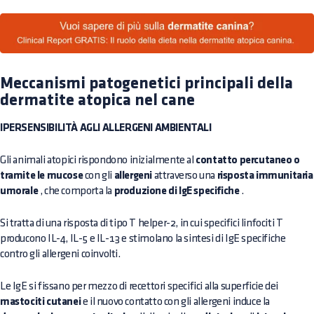
Meccanismi patogenetici principali della
dermatite atopica nel cane
IPERSENSIBILITÀ AGLI ALLERGENI AMBIENTALI
Gli animali atopici rispondono inizialmente al
contatto percutaneo o
tramite le mucose
con gli
allergeni
attraverso una
risposta immunitaria
umorale
, che comporta la
produzione di IgE specifiche
.
Si tratta di una risposta di tipo T helper-2, in cui specifici linfociti T
producono IL-4, IL-5 e IL-13 e stimolano la sintesi di IgE specifiche
contro gli allergeni coinvolti.
Le IgE si fissano per mezzo di recettori specifici alla superficie dei
mastociti cutanei
e il nuovo contatto con gli allergeni induce la