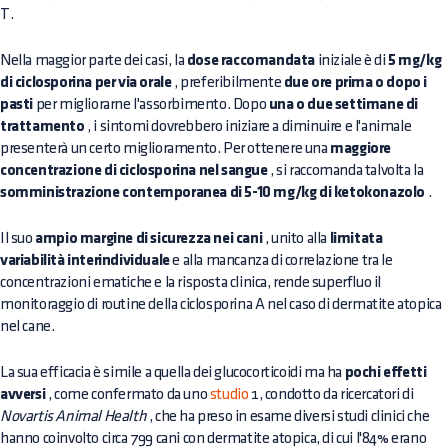
T.
Nella maggior parte dei casi, la
dose raccomandata
iniziale è di
5 mg/kg
di ciclosporina per via orale
, preferibilmente
due ore prima o dopo i
pasti
per migliorarne l'assorbimento. Dopo
una o due settimane di
trattamento
, i sintomi dovrebbero iniziare a diminuire e l'animale
presenterà un certo miglioramento. Per ottenere una
maggiore
concentrazione di ciclosporina nel sangue
, si raccomanda talvolta la
somministrazione contemporanea di 5-10 mg/kg di ketokonazolo
.
Il suo
ampio margine di sicurezza nei cani
, unito alla
limitata
variabilità interindividuale
e alla mancanza di correlazione tra le
concentrazioni ematiche e la risposta clinica, rende superfluo il
monitoraggio di routine della ciclosporina A nel caso di dermatite atopica
nel cane.
La sua efficacia è simile a quella dei glucocorticoidi ma ha
pochi effetti
avversi
, come confermato da uno
studio
1, condotto da ricercatori di
Novartis Animal Health
, che ha preso in esame diversi studi clinici che
hanno coinvolto circa 799 cani con dermatite atopica, di cui l'84% erano