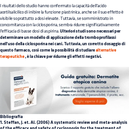
I risultati dello studio hanno confermato la capacità dell'acido
acetilsalicilico di inibire la funzione piastrinica, anche se il suo effetto è
visibile soprattutto a dosi elevate. Tuttavia, se somministrato in
concomitanza con la ciclosporina, sembra ridurre significativamente
l'efficacia di basse dosi di aspirina.
Ulteriori studi sono necessari per
determinare un modello di applicazione della tromboprofilassi
nell'uso della ciclosporina nei cani. Tuttavia, un corretto dosaggio di
questo farmaco, così come la possibilità di studiare
alternative
terapeutiche
, è la chiave per ridurne gli effetti negativi.
Bibliografia
1. Steffan, J. et. Al. (2006) A systematic review and meta-analysis
of the efficacy and safety of cyclosporin for the treatment of