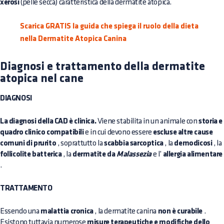
xerosi
(pelle secca) caratteristica della dermatite atopica.
Scarica GRATIS la guida che spiega il ruolo della dieta
nella Dermatite Atopica Canina
Diagnosi e trattamento della dermatite
atopica nel cane
DIAGNOSI
La diagnosi della CAD è clinica.
Viene stabilita in un animale con
storia e
quadro clinico compatibili
e in cui devono essere
escluse altre cause
comuni di prurito
, soprattutto la
scabbia sarcoptica
, la
demodicosi
, la
follicolite batterica
, la
dermatite da
Malassezia
e l’
allergia alimentare
.
TRATTAMENTO
Essendo una
malattia cronica
, la dermatite canina
non è curabile
.
Esistono tuttavia numerose
misure terapeutiche e modifiche dello