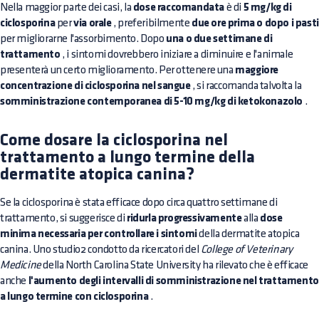
Nella maggior parte dei casi, la
dose raccomandata
è di
5 mg/kg di
ciclosporina
per
via orale
, preferibilmente
due ore prima o dopo i pasti
per migliorarne l'assorbimento. Dopo
una o due settimane di
trattamento
, i sintomi dovrebbero iniziare a diminuire e l'animale
presenterà un certo miglioramento. Per ottenere una
maggiore
concentrazione di ciclosporina nel sangue
, si raccomanda talvolta la
somministrazione contemporanea di 5-10 mg/kg di ketokonazolo
.
Come dosare la ciclosporina nel
trattamento a lungo termine della
dermatite atopica canina?
Se la ciclosporina è stata efficace dopo circa quattro settimane di
trattamento, si suggerisce di
ridurla progressivamente
alla
dose
minima necessaria per controllare i sintomi
della dermatite atopica
canina. Uno studio2 condotto da ricercatori del
College of Veterinary
Medicine
della North Carolina State University ha rilevato che è efficace
anche
l'aumento degli intervalli di somministrazione nel trattamento
a lungo termine con ciclosporina
.