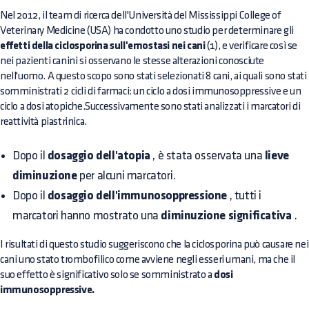
Nel 2012, il team di ricerca dell'Università del Mississippi College of
Veterinary Medicine (USA) ha condotto uno studio per determinare gli
effetti della ciclosporina sull'emostasi nei cani
(1), e verificare così se
nei pazienti canini si osservano le stesse alterazioni conosciute
nell'uomo. A questo scopo sono stati selezionati 8 cani, ai quali sono stati
somministrati 2 cicli di farmaci: un ciclo a dosi immunosoppressive e un
ciclo a dosi atopiche.Successivamente sono stati analizzati i marcatori di
reattività piastrinica.
Dopo il
dosaggio dell'atopia
, è stata osservata una
lieve
diminuzione
per alcuni marcatori.
Dopo il
dosaggio dell'immunosoppressione
, tutti i
marcatori hanno mostrato una
diminuzione significativa
.
I risultati di questo studio suggeriscono che la ciclosporina può causare nei
cani uno stato trombofilico come avviene negli esseri umani, ma che il
suo effetto è significativo solo se somministrato a
dosi
immunosoppressive.