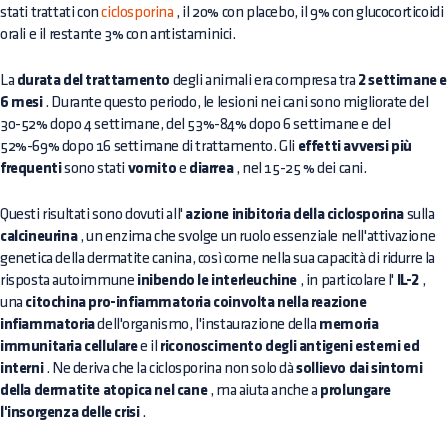
stati trattati con
ciclosporina
, il 20% con placebo, il 9% con glucocorticoidi
orali e il restante 3% con antistaminici.
La
durata del trattamento
degli animali era compresa tra
2 settimane e
6 mesi
. Durante questo periodo, le lesioni nei cani sono migliorate del
30-52% dopo 4 settimane, del 53%-84% dopo 6 settimane e del
52%-69% dopo 16 settimane di trattamento. Gli
effetti avversi più
frequenti
sono stati
vomito
e
diarrea
, nel 15-25 % dei cani.
Questi risultati sono dovuti all'
azione inibitoria della ciclosporina
sulla
calcineurina
, un enzima che svolge un ruolo essenziale nell'attivazione
genetica della dermatite canina, così come nella sua capacità di ridurre la
risposta autoimmune
inibendo le interleuchine
, in particolare l'
IL-2
,
una
citochina pro-infiammatoria coinvolta nella reazione
infiammatoria
dell'organismo, l'instaurazione della
memoria
immunitaria cellulare
e il
riconoscimento degli antigeni esterni ed
interni
. Ne deriva che la ciclosporina non solo dà
sollievo dai sintomi
della dermatite atopica nel cane
, ma aiuta anche a
prolungare
l'insorgenza delle crisi
.