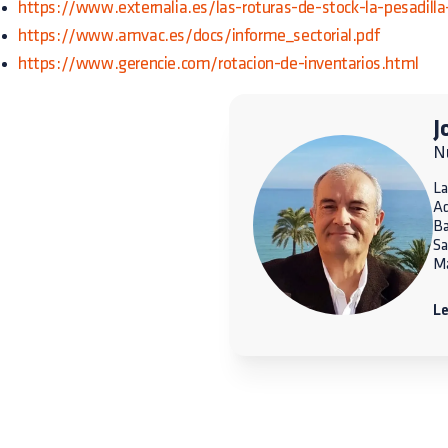
https://www.externalia.es/las-roturas-de-stock-la-pesadill
https://www.amvac.es/docs/informe_sectorial.pdf
https://www.gerencie.com/rotacion-de-inventarios.html
J
Nu
La
A
Ba
Sa
Ma
Le