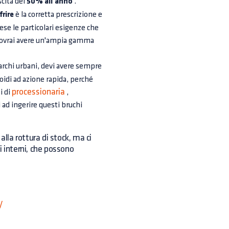
scita del
50% all'anno
.
frire
è la corretta prescrizione e
se le particolari esigenze che
k dovrai avere un'ampia gamma
 parchi urbani, devi avere sempre
oidi ad azione rapida, perché
processionaria
i di
,
i ad ingerire questi bruchi
alla rottura di stock, ma ci
ti interni, che possono
/