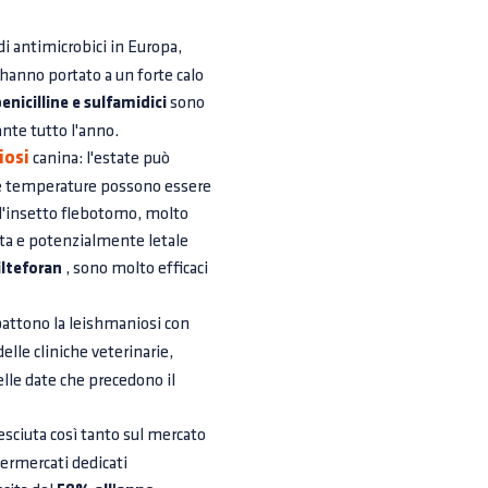
 di antimicrobici in Europa,
 hanno portato a un forte calo
penicilline e sulfamidici
sono
rante tutto l'anno.
iosi
canina: l'estate può
lte temperature possono essere
ò l'insetto flebotomo, molto
ta e potenzialmente letale
lteforan
, sono molto efficaci
attono la leishmaniosi con
elle cliniche veterinarie,
lle date che precedono il
esciuta così tanto sul mercato
permercati dedicati