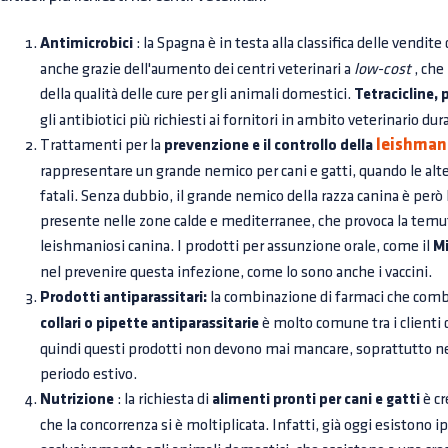
Antimicrobici
: la Spagna è in testa alla classifica delle vendite
anche grazie dell'aumento dei centri veterinari a
low-cost
, che
della qualità delle cure per gli animali domestici.
Tetracicline, 
gli antibiotici più richiesti ai fornitori in ambito veterinario du
leishman
Trattamenti per la
prevenzione e il controllo della
rappresentare un grande nemico per cani e gatti, quando le a
fatali. Senza dubbio, il grande nemico della razza canina è per
presente nelle zone calde e mediterranee, che provoca la temu
leishmaniosi canina. I prodotti per assunzione orale, come il
Mi
nel prevenire questa infezione, come lo sono anche i vaccini.
Prodotti antiparassitari:
la combinazione di farmaci che comb
collari o pipette antiparassitarie
è molto comune tra i clienti d
quindi questi prodotti non devono mai mancare, soprattutto ne
periodo estivo.
Nutrizione
: la richiesta di
alimenti pronti per cani e gatti
è cr
che la concorrenza si è moltiplicata. Infatti, già oggi esistono i