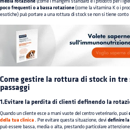
media rotazione
(come i mangimi standard e i prodotti per l'igie
poco frequenti o a bassa rotazione
(come la vitamina K o i prodo
esotiche) può portare a una rottura di stock se non si tiene cont
Come gestire la rottura di stock in tre
passaggi
1.Evitare la perdita di clienti definendo la rotaz
Quando un cliente esce a mani vuote del centro veterinario, puoi
della tua clinica
. Per evitare questa situazione, devi
definire l
può essere bassa, media o alta, prestando particolare attenzione a