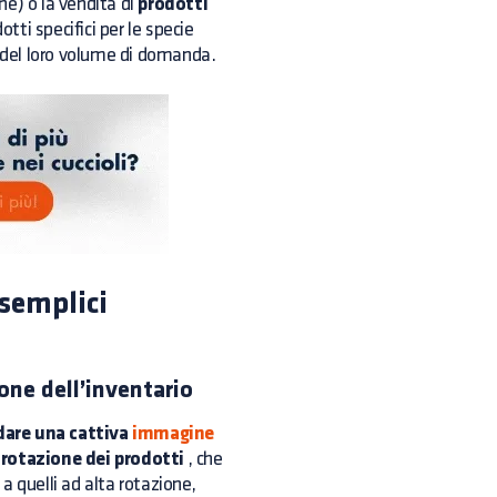
ne) o la vendita di
prodotti
tti specifici per le specie
o del loro volume di domanda.
 semplici
ione dell’inventario
dare una cattiva
immagine
a rotazione dei prodotti
, che
 quelli ad alta rotazione,