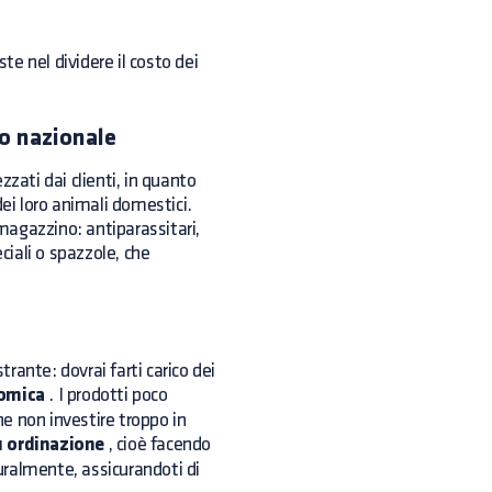
te nel dividere il costo dei
llo nazionale
zati dai clienti, in quanto
dei loro animali domestici.
agazzino: antiparassitari,
ciali o spazzole, che
ante: dovrai farti carico dei
nomica
. I prodotti poco
e non investire troppo in
u ordinazione
, cioè facendo
turalmente, assicurandoti di