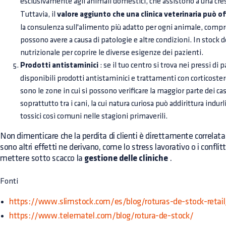
esclusivamente agli animali domestici, che assistono a una cre
Tuttavia, il
valore aggiunto che una clinica veterinaria può of
la consulenza sull'alimento più adatto per ogni animale, compre
possono avere a causa di patologie e altre condizioni. In stoc
nutrizionale per coprire le diverse esigenze dei pazienti.
Prodotti antistaminici
: se il tuo centro si trova nei pressi di
disponibili prodotti antistaminici e trattamenti con corticoster
sono le zone in cui si possono verificare la maggior parte dei cas
soprattutto tra i cani, la cui natura curiosa può addirittura indurl
tossici così comuni nelle stagioni primaverili.
Non dimenticare che la perdita di clienti è direttamente correlata 
sono altri effetti ne derivano, come lo stress lavorativo o i conflit
mettere sotto scacco la
gestione delle cliniche
.
Fonti
https://www.slimstock.com/es/blog/roturas-de-stock-retail
https://www.telematel.com/blog/rotura-de-stock/