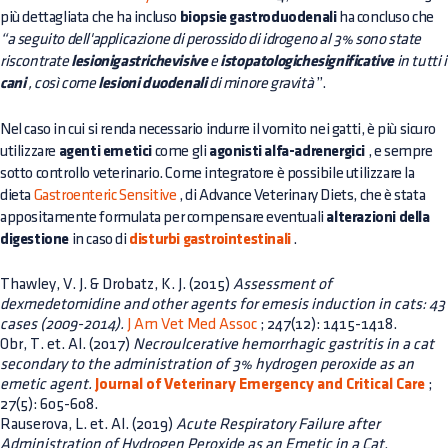
più dettagliata che ha incluso
biopsie gastroduodenali
ha concluso che
“a seguito dell'applicazione di perossido di idrogeno al 3% sono state
riscontrate
lesionigastrichevisive
e
istopatologichesignificative
in tutti i
cani
, così come
lesioni duodenali
di minore gravità
”.
Nel caso in cui si renda necessario indurre il vomito nei gatti, è più sicuro
utilizzare
agenti emetici
come gli
agonisti alfa-adrenergici
, e sempre
sotto controllo veterinario. Come integratore è possibile utilizzare la
dieta
Gastroenteric Sensitive
, di Advance Veterinary Diets, che è stata
appositamente formulata per compensare eventuali
alterazioni della
digestione
in caso di
disturbi gastrointestinali
.
Thawley, V. J. & Drobatz, K. J. (2015)
Assessment of
dexmedetomidine and other agents for emesis induction in cats: 43
cases (2009-2014).
J Am Vet Med Assoc
; 247(12): 1415-1418.
Obr, T. et. Al. (2017)
Necroulcerative hemorrhagic gastritis in a cat
secondary to the administration of 3% hydrogen peroxide as an
emetic agent.
Journal of Veterinary Emergency and Critical Care
;
27(5): 605-608.
Rauserova, L. et. Al. (2019)
Acute Respiratory Failure after
Administration of Hydrogen Peroxide as an Emetic in a Cat.