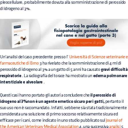
pleocellulare, probabilmente dovuta alla somministrazione di perossido
di idrogeno al 3%.
Un’analisi del caso precedente presso l’
Università di Scienze veterinarie e
farmaceutiche di Brno
3 ha rivelato che la somministrazione di 4 ml di
perossido di idrogeno al 3% a un gatto di 5 anni ha causato
gravi difficoltà
respiratorie
. La radiografia del torace ha mostrato un
edema polmonare
interstiziale e alveolare
.
Questi casi hanno portato gli autori a concludere che
il perossido di
idrogeno al 3%non è un agente emetico sicuro per i gatti,
pertanto il
suo uso non è raccomandato. Infatti, sebbene sia stata tradizionalmente
considerata una soluzione di primo soccorso relativamente sicura ed
efficace per i cani, come indicato in uno studio pubblicato sul
Journal of
the American Veterinary Medical Association
4, una successiva
analisi
5