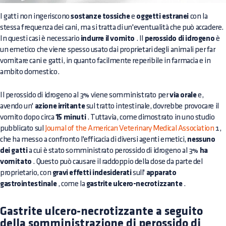
I gatti non ingeriscono
sostanze tossiche
e
oggetti estranei
con la
stessa frequenza dei cani, ma si tratta di un'eventualità che può accadere.
In questi casi è necessario
indurre il vomito
. Il
perossido di idrogeno
è
un emetico che viene spesso usato dai proprietari degli animali per far
vomitare cani e gatti, in quanto facilmente reperibile in farmacia e in
ambito domestico.
Il perossido di idrogeno al 3% viene somministrato per
via orale
e,
avendo un'
azione irritante
sul tratto intestinale, dovrebbe provocare il
vomito dopo circa
15 minuti
. Tuttavia, come dimostrato in uno studio
pubblicato sul
Journal of the American Veterinary Medical Association
1,
che ha messo a confronto l'efficacia di diversi agenti emetici,
nessuno
dei gatti
a cui è stato somministrato perossido di idrogeno al 3%
ha
vomitato
. Questo può causare il raddoppio della dose da parte del
proprietario, con
gravi effetti indesiderati
sull'
apparato
gastrointestinale
, come la
gastrite ulcero-necrotizzante
.
Gastrite ulcero-necrotizzante a seguito
della somministrazione di perossido di