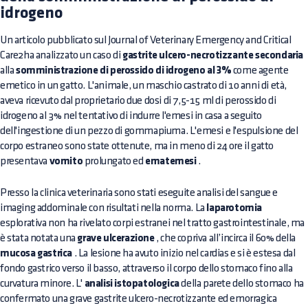
idrogeno
Un articolo pubblicato sul Journal of Veterinary Emergency and Critical
Care2ha analizzato un caso di
gastrite ulcero-necrotizzante secondaria
alla
somministrazione di perossido di idrogeno al 3%
come agente
emetico in un gatto. L'animale, un maschio castrato di 10 anni di età,
aveva ricevuto dal proprietario due dosi di 7,5-15 ml di perossido di
idrogeno al 3% nel tentativo di indurre l'emesi in casa a seguito
dell'ingestione di un pezzo di gommapiuma. L'emesi e l'espulsione del
corpo estraneo sono state ottenute, ma in meno di 24 ore il gatto
presentava
vomito
prolungato ed
ematemesi
.
Presso la clinica veterinaria sono stati eseguite analisi del sangue e
imaging addominale con risultati nella norma. La
laparotomia
esplorativa non ha rivelato corpi estranei nel tratto gastrointestinale, ma
è stata notata una
grave ulcerazione
, che copriva all’incirca il 60% della
mucosa gastrica
. La lesione ha avuto inizio nel cardias e si è estesa dal
fondo gastrico verso il basso, attraverso il corpo dello stomaco fino alla
curvatura minore. L'
analisi istopatologica
della parete dello stomaco ha
confermato una grave gastrite ulcero-necrotizzante ed emorragica