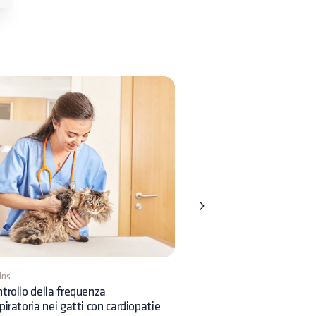
ins
9 mins
trollo della frequenza
Quando e come effettuar
piratoria nei gatti con cardiopatie
l’inseminazione nei cani?