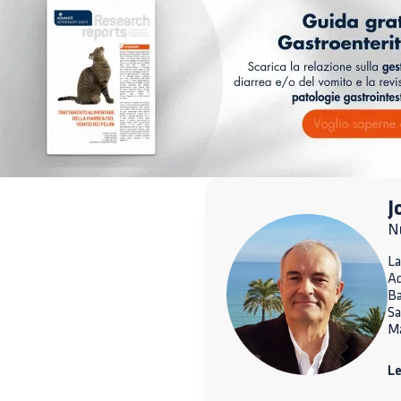
J
Nu
La
A
Ba
Sa
Ma
Le