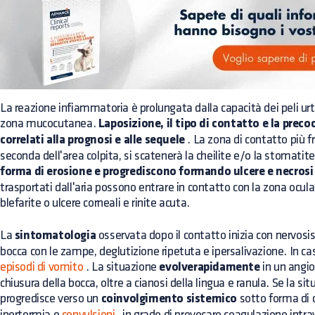
La reazione infiammatoria è prolungata dalla capacità dei peli urti
zona mucocutanea.
Laposizione, il tipo di contatto e la prec
correlati alla prognosi e alle sequele
. La zona di contatto più f
seconda dell'area colpita, si scatenerà la cheilite e/o la stomatite
forma di erosione e progrediscono formando ulcere e necrosi
trasportati dall'aria possono entrare in contatto con la zona ocul
blefarite o ulcere corneali e rinite acuta.
La
sintomatologia
osservata dopo il contatto inizia con nervosi
bocca con le zampe, deglutizione ripetuta e ipersalivazione. In c
episodi di vomito
. La situazione
evolverapidamente
in un angi
chiusura della bocca, oltre a cianosi della lingua e ranula. Se la sit
progredisce verso un
coinvolgimento sistemico
sotto forma di 
ipertermia e
convulsioni
, in grado di provocare coagulazione intr