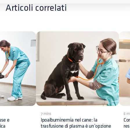
Articoli correlati
7 mins
6 m
use e
Ipoalbuminemia nel cane: la
Con
ica
trasfusione di plasma è un’opzione
res