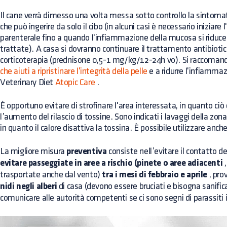
Il cane verrà dimesso una volta messa sotto controllo la sintomat
che può ingerire da solo il cibo (in alcuni casi è necessario iniziar
parenterale fino a quando l'infiammazione della mucosa si riduce 
trattate). A casa si dovranno continuare il trattamento antibiotic
corticoterapia (prednisone 0,5-1 mg/kg/12-24h vo). Si raccomanda
che aiuti a ripristinare l'integrità della pelle
e a ridurre l'infiamm
Veterinary Diet
Atopic Care
.
È opportuno evitare di strofinare l'area interessata, in quanto ciò 
l’aumento del rilascio di tossine. Sono indicati i lavaggi della zon
in quanto il calore disattiva la tossina. È possibile utilizzare anc
La migliore misura
preventiva
consiste nell’evitare il contatto de
evitare passeggiate in aree a rischio (pinete o aree adiacenti
,
trasportate anche dal vento)
tra i mesi di febbraio e aprile
, pro
nidi negli alberi
di casa (devono essere bruciati e bisogna sanific
comunicare alle autorità competenti se ci sono segni di parassiti i