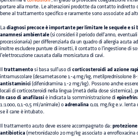
portare alla morte. Le alterazioni prodotte da contatto indiretto c
bene al trattamento specifico e raramente sono associate ad altr
La
diagnosi precoce è importante per limitare le sequele e si
anamnesi ambientale
(si consideri il periodo dell'anno, eventuali
processionaria) per differenziarla da un quadro di allergia acuta ad 
inoltre escludere punture di insetti, il contatto o l'ingestione di 
l'elettrocuzione causata dalla morsicatura di cavi.
Il
trattamento
si basa sull'uso di
corticosteroidi ad azione rap
intramuscolare (desametasone 1-4 mg/kg, metilprednisolone 8
antistaminici
(difenidramina 1-2 mg/kg). Possono anche essere
locali di corticosteroidi nella lingua (metà della dose sistemica),
In caso di anafilassi
è indicata la somministrazione di
epinefri
1:1000, 0,1-0,5 ml/animale) o
adrenalina
0,01 mg/kg e.v. lenta 
se il cane è intubato.
Il trattamento acuto deve essere accompagnato da:
protezione 
antibiotica
(metronidazolo 20 mg/kg associato a enrofloxacina o