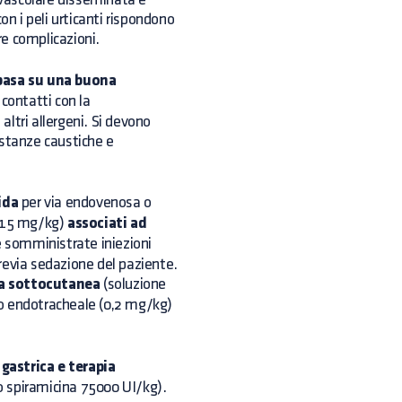
on i peli urticanti rispondono
e complicazioni.
 basa su una buona
 contatti con la
altri allergeni. Si devono
sostanze caustiche e
ida
per via endovenosa o
-15 mg/kg)
associati ad
 somministrate iniezioni
 previa sedazione del paziente.
na sottocutanea
(soluzione
o endotracheale (0,2 mg/kg)
gastrica e terapia
 spiramicina 75000 UI/kg).