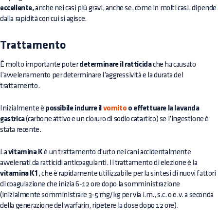
eccellente,
anche nei casi più gravi, anche se, come in molti casi, dipende
dalla rapidità con cui si agisce.
Trattamento
È molto importante poter
determinare il ratticida
che ha causato
l’avvelenamento per determinare l’aggressività e la durata del
trattamento.
Inizialmente è
possibile indurre il
vomito
o effettuare la lavanda
gastrica
(carbone attivo e un cloruro di sodio catartico) se l’ingestione è
stata recente.
La
vitamina K
è un trattamento d’urto nei cani accidentalmente
avvelenati da ratticidi anticoagulanti. Il trattamento di elezione è la
vitamina K1
, che è rapidamente utilizzabile per la sintesi di nuovi fattori
di coagulazione che inizia 6-12 ore dopo la somministrazione
(inizialmente somministrare 3-5 mg/kg per via i.m., s.c. o e.v. a seconda
della generazione del warfarin, ripetere la dose dopo 12 ore).