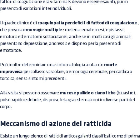
fattori di coagulazione e la vitamina K devono essere esauriti, pur in
presenza di variazioni interindividuali.
Il quadro clinico è di
coagulopatia per deficit di fattori di coagulazione
,
che provoca
emorragie multiple
: melena, ematemesi, epistassi,
ematuria ed ematomi sottocutanei, anche se in molti casi gli animali
presentano depressione, anoressia e dispnea per la presenza di
emotorace.
Può inoltre determinare una sintomatologia acuta con
morte
improvvisa
per collasso vascolare, o emorragia cerebrale, pericardica o
toracica, senza sintomi precedenti.
Alla visita si possono osservare
mucose pallide o cianotiche
(bluastre),
polso rapido e debole, dispnea, letargia ed ematomi in diverse parti del
corpo.
Meccanismo di azione del ratticida
Esiste un lungo elenco di ratticidi anticoagulanti classificati come di prima