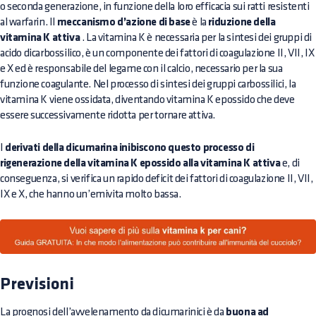
o seconda generazione, in funzione della loro efficacia sui ratti resistenti
al warfarin. Il
meccanismo d’azione di base
è la
riduzione della
vitamina K attiva
. La vitamina K è necessaria per la sintesi dei gruppi di
acido dicarbossilico, è un componente dei fattori di coagulazione II, VII, IX
e X ed è responsabile del legame con il calcio, necessario per la sua
funzione coagulante. Nel processo di sintesi dei gruppi carbossilici, la
vitamina K viene ossidata, diventando vitamina K epossido che deve
essere successivamente ridotta per tornare attiva.
I
derivati della dicumarina inibiscono questo processo di
rigenerazione della vitamina K epossido alla vitamina K attiva
e, di
conseguenza, si verifica un rapido deficit dei fattori di coagulazione II, VII,
IX e X, che hanno un’emivita molto bassa.
Previsioni
La prognosi dell’avvelenamento da dicumarinici è da
buona ad