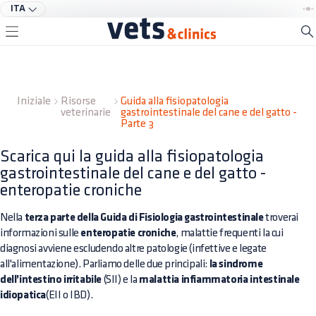
ITA
Iniziale
Risorse
Guida alla fisiopatologia
veterinarie
gastrointestinale del cane e del gatto -
Parte 3
Scarica qui la guida alla fisiopatologia
gastrointestinale del cane e del gatto -
enteropatie croniche
Nella
terza parte della Guida di Fisiologia gastrointestinale
troverai
informazioni sulle
enteropatie croniche
, malattie frequenti la cui
diagnosi avviene escludendo altre patologie (infettive e legate
all'alimentazione). Parliamo delle due principali:
la sindrome
dell’intestino irritabile
(SII) e la
malattia infiammatoria intestinale
idiopatica
(EII o IBD).