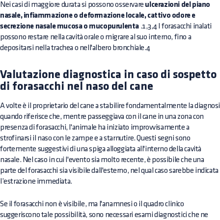
Nei casi di maggiore durata si possono osservare
ulcerazioni del piano
nasale, infiammazione o deformazione locale, cattivo odore e
secrezione nasale mucosa o mucopurulenta
.1,3,4 I forasacchi inalati
possono restare nella cavità orale o migrare al suo interno, fino a
depositarsi nella trachea o nell'albero bronchiale.4
Valutazione diagnostica in caso di sospetto
di forasacchi nel naso del cane
A volte è il proprietario del cane a stabilire fondamentalmente la diagnos
quando riferisce che, mentre passeggiava con il cane in una zona con
presenza di forasacchi, l'animale ha iniziato improvvisamente a
strofinarsi il naso con le zampe e a starnutire. Questi segni sono
fortemente suggestivi di una spiga alloggiata all'interno della cavità
nasale. Nel caso in cui l'evento sia molto recente, è possibile che una
parte del forasacchi sia visibile dall'esterno, nel qual caso sarebbe indicata
l’estrazione immediata.
Se il forasacchi non è visibile, ma l'anamnesi o il quadro clinico
suggeriscono tale possibilità, sono necessari esami diagnostici che ne