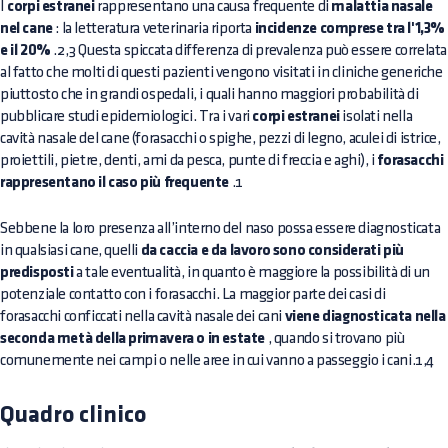
I
corpi estranei
rappresentano una causa frequente di
malattia nasale
nel cane
: la letteratura veterinaria riporta
incidenze comprese tra l'1,3%
e il 20%
.2,3 Questa spiccata differenza di prevalenza può essere correlata
al fatto che molti di questi pazienti vengono visitati in cliniche generiche
piuttosto che in grandi ospedali, i quali hanno maggiori probabilità di
pubblicare studi epidemiologici. Tra i vari
corpi estranei
isolati nella
cavità nasale del cane (forasacchi o spighe, pezzi di legno, aculei di istrice,
proiettili, pietre, denti, ami da pesca, punte di freccia e aghi), i
forasacchi
rappresentano il caso più frequente
.1
Sebbene la loro presenza all’interno del naso possa essere diagnosticata
in qualsiasi cane, quelli
da caccia e da lavoro sono considerati più
predisposti
a tale eventualità, in quanto è maggiore la possibilità di un
potenziale contatto con i forasacchi. La maggior parte dei casi di
forasacchi conficcati nella cavità nasale dei cani
viene diagnosticata nella
seconda metà della primavera o in estate
, quando si trovano più
comunemente nei campi o nelle aree in cui vanno a passeggio i cani.1,4
Quadro clinico