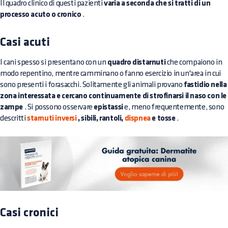
Il quadro clinico di questi pazienti
varia a seconda che si tratti di un
processo acuto o cronico
.
Casi acuti
I cani spesso si presentano con un
quadro distarnuti
che compaiono in
modo repentino, mentre camminano o fanno esercizio in un'area in cui
sono presenti i forasacchi. Solitamente gli animali provano
fastidio nella
zona interessata e cercano continuamente di strofinarsi il naso con le
zampe
. Si possono osservare
epistassi
e, meno frequentemente, sono
descritti
starnuti inversi
, sibili, rantoli,
dispnea
e tosse
.
Casi cronici