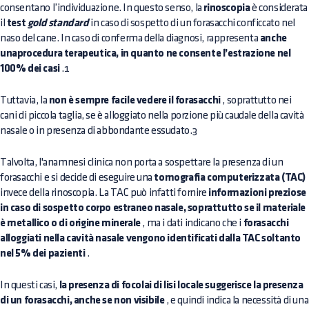
consentano l’individuazione. In questo senso, la
rinoscopia
è considerata
il
test
gold standard
in caso di sospetto di un forasacchi conficcato nel
naso del cane. In caso di conferma della diagnosi, rappresenta
anche
unaprocedura terapeutica, in quanto ne consente l’estrazione nel
100% dei casi
.1
Tuttavia, la
non è sempre facile vedere il forasacchi
, soprattutto nei
cani di piccola taglia, se è alloggiato nella porzione più caudale della cavità
nasale o in presenza di abbondante essudato.3
Talvolta, l'anamnesi clinica non porta a sospettare la presenza di un
forasacchi e si decide di eseguire una
tomografia computerizzata (TAC)
invece della rinoscopia. La TAC può infatti fornire
informazioni preziose
in caso di sospetto corpo estraneo nasale, soprattutto se il materiale
è metallico o di origine minerale
, ma i dati indicano che i
forasacchi
alloggiati nella cavità nasale vengono identificati dalla TAC soltanto
nel 5% dei pazienti
.
In questi casi,
la presenza di focolai di lisi locale suggerisce la presenza
di un forasacchi, anche se non visibile
, e quindi indica la necessità di una