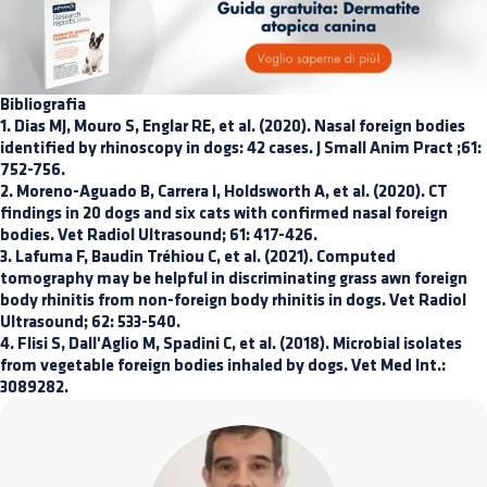
Bibliografia
1. Dias MJ, Mouro S, Englar RE, et al. (2020). Nasal foreign bodies
identified by rhinoscopy in dogs: 42 cases. J Small Anim Pract ;61:
752-756.
2. Moreno-Aguado B, Carrera I, Holdsworth A, et al. (2020). CT
findings in 20 dogs and six cats with confirmed nasal foreign
bodies. Vet Radiol Ultrasound; 61: 417-426.
3. Lafuma F, Baudin Tréhiou C, et al. (2021). Computed
tomography may be helpful in discriminating grass awn foreign
body rhinitis from non-foreign body rhinitis in dogs. Vet Radiol
Ultrasound; 62: 533-540.
4. Flisi S, Dall'Aglio M, Spadini C, et al. (2018). Microbial isolates
from vegetable foreign bodies inhaled by dogs. Vet Med Int.:
3089282.