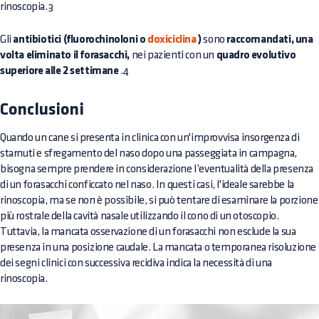
rinoscopia.3
Gli
antibiotici (fluorochinoloni o
doxiciclina
)
sono
raccomandati, una
volta eliminato il forasacchi,
nei pazienti con un
quadro evolutivo
superiore alle 2 settimane
.4
Conclusioni
Quando un cane si presenta in clinica con un'improvvisa insorgenza di
starnuti e sfregamento del naso dopo una passeggiata in campagna,
bisogna sempre prendere in considerazione l’eventualità della presenza
di un forasacchi conficcato nel naso. In questi casi, l'ideale sarebbe la
rinoscopia, ma se non è possibile, si può tentare di esaminare la porzione
più rostrale della cavità nasale utilizzando il cono di un otoscopio.
Tuttavia, la mancata osservazione di un forasacchi non esclude la sua
presenza in una posizione caudale. La mancata o temporanea risoluzione
dei segni clinici con successiva recidiva indica la necessità di una
rinoscopia.