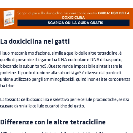
La doxiciclina nei gatti
Il suo meccanismo d'azione, simile a quello delle altre tetracicline, è
quello di prevenire il legame tra RNA nucleolare e RNA di trasporto,
bloccando la subunità 30S. Questo rende impossibile sintetizzare le
proteine. Il punto di unione alla subunità 30S è diverso dal punto di
unione utilizzato per gli amminoglicosidi, quindi non esiste concorrenza
tra i due.
La tossicità della doxiciclina è selettiva per le cellule procariotiche, senza
causare danni alle cellule eucariotiche del gatto.
Differenze con le altre tetracicline