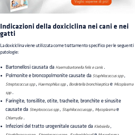
Indicazioni della doxiciclina nei cani e nei
gatti
La doxiciclina viene utilizzata come trattamento specifico per le seguenti
patologie:
Bartonellosi causata da
.
Haemobartonella felis e canis
Polmonite e broncopolmonite causate da
,
Staphilococcus spp
,
,
e
Streptococcus spp
Haemophilus spp
Bordetella bronchiseptica
Micoplasma
.
spp
Faringite, tonsillite, otite, tracheite, bronchite e sinusite
causate da
,
,
e
Streptococcus spp
Staphilococcusspp
Mycoplasma
.
Chlamydia
Infezioni del tratto urogenitale causate da
,
Klebsiella
,
,
e
.
Staphilococcusspp
Streptococcusspp
Escherichiacoli
Mycoplasma