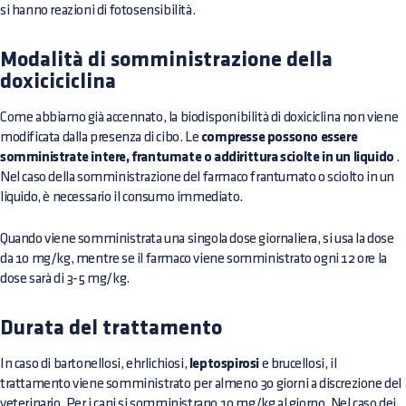
si hanno reazioni di fotosensibilità.
Modalità di somministrazione della
doxiciciclina
Come abbiamo già accennato, la biodisponibilità di doxiciclina non viene
modificata dalla presenza di cibo. Le
compresse possono essere
somministrate intere, frantumate o addirittura sciolte in un liquido
.
Nel caso della somministrazione del farmaco frantumato o sciolto in un
liquido, è necessario il consumo immediato.
Quando viene somministrata una singola dose giornaliera, si usa la dose
da 10 mg/kg, mentre se il farmaco viene somministrato ogni 12 ore la
dose sarà di 3-5 mg/kg.
Durata del trattamento
In caso di bartonellosi, ehrlichiosi,
leptospirosi
e brucellosi, il
trattamento viene somministrato per almeno 30 giorni a discrezione del
veterinario. Per i cani si somministrano 10 mg/kg al giorno. Nel caso dei