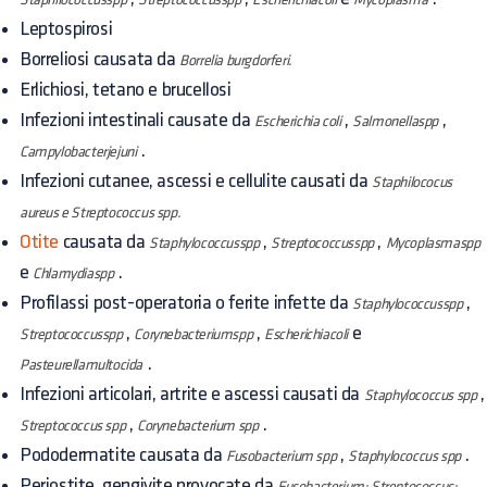
Leptospirosi
Borreliosi causata da
Borrelia burgdorferi.
Erlichiosi, tetano e brucellosi
Infezioni intestinali causate da
,
,
Escherichia coli
Salmonellaspp
.
Campylobacterjejuni
Infezioni cutanee, ascessi e cellulite causati da
Staphilococus
aureus e Streptococcus spp.
Otite
causata da
,
,
Staphylococcusspp
Streptococcusspp
Mycoplasmaspp
e
.
Chlamydiaspp
Profilassi post-operatoria o ferite infette da
,
Staphylococcusspp
,
,
e
Streptococcusspp
Corynebacteriumspp
Escherichiacoli
.
Pasteurellamultocida
Infezioni articolari, artrite e ascessi causati da
,
Staphylococcus spp
,
.
Streptococcus spp
Corynebacterium spp
Pododermatite causata da
,
.
Fusobacterium spp
Staphylococcus spp
Periostite, gengivite provocate da
Fusobacterium; Streptococcus;