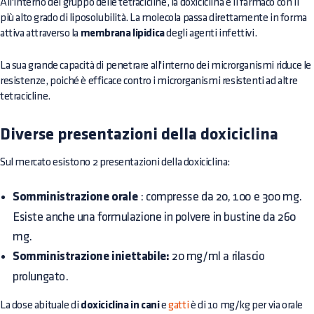
All'interno del gruppo delle tetracicline, la doxiciclina è il farmaco con il
più alto grado di liposolubilità. La molecola passa direttamente in forma
attiva attraverso la
membrana lipidica
degli agenti infettivi.
La sua grande capacità di penetrare all'interno dei microrganismi riduce le
resistenze, poiché è efficace contro i microrganismi resistenti ad altre
tetracicline.
Diverse presentazioni della doxiciclina
Sul mercato esistono 2 presentazioni della doxiciclina:
Somministrazione orale
: compresse da 20, 100 e 300 mg.
Esiste anche una formulazione in polvere in bustine da 260
mg.
Somministrazione iniettabile:
20 mg/ml a rilascio
prolungato.
La dose abituale di
doxiciclina in cani
e
gatti
è di 10 mg/kg per via orale