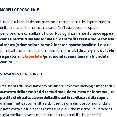
MODELLO BRONCHIALE
Il modello bronchiale compare come conseguenza dell'ispessimento
della parete dei bronchi o a causa dell'infiltrazione dello spazio
peribronchiale con cellule o fluido. Radiograficamente
il bronco appare
come una struttura arrotondata di densità di tessuto molle con aria
al centro (a ciambella) o come 2 linee radiopache parallele
. Le cause
principali di un modello bronchiale sono le
malattie allergiche delle vie
respiratorie
, la
bronchite
/pneumoniteparassitaria e la bronchite
cronica
.4
VERSAMENTO PLEURICO
L'esistenza di un versamento pleurico si riconosce radiologicamente dall'
aumento della densità dei tessuti molli dorsalmente allo sterno
, con
perdita di visualizzazione della silhouette cardiaca e della cupola
diaframmatica
, come altresì dalla retrazione dei lobi polmonari dalla
parete costale e la presenza di fessure pleuriche marcate. In un cane di
taglia media ci devono essere almeno 100 ml di liquido perché il