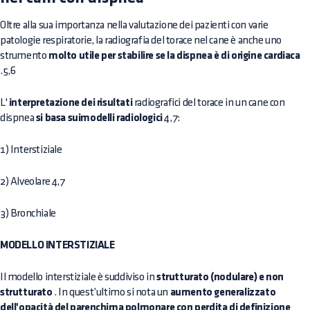
Oltre alla sua importanza nella valutazione dei pazienti con varie
patologie respiratorie, la radiografia del torace nel cane è anche uno
strumento
molto utile per stabilire se la dispnea è di origine cardiaca
.5,6
L'
interpretazione dei risultati
radiografici del torace in un cane con
dispnea
si basa suimodelli radiologici
4,7:
1) Interstiziale
2) Alveolare 4,7
3) Bronchiale
MODELLO INTERSTIZIALE
Il modello interstiziale è suddiviso in
strutturato (nodulare) e non
strutturato
. In quest’ultimo si nota un
aumento generalizzato
dell'opacità del parenchima polmonare con perdita di definizione