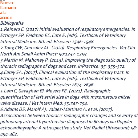
Bibliografia
1.Reinero C. (2017) Initial evaluation of respiratory emergencies. In
Ettinger SP, Feldman EC, Cote E. (eds). Textbook of Veterinary
Internal Medicine. 8th ed. Elsevier: 1546-1548.
2.Tong CW, Gonzalez AL. (2020). Respiratory Emergencies. Vet Clin
North Am Small Anim Pract; 50:1237-1259.
3.Martin M, Mahoney P. (2013). Improving the diagnostic quality of
thoracic radiographs of dogs and cats. InPractice; 35: 355-372.
4.Carey SA. (2017). Clinical evaluation of the respiratory tract. In
Ettinger SP, Feldman EC, Cote E. (eds). Textbook of Veterinary
Internal Medicine. 8th ed. Elsevier: 2674-2696.
5.Lam C, Gavaghan BJ, Meyers FE. (2021). Radiographic
quantification of left atrial size in dogs with myxomatous mitral
valve disease. J Vet Intern Med; 35:747-754.
6.Adams DS, Marolf AJ, Valdés-Martínez A, et al. (2017).
Associations between thoracic radiographic changes and severity of
pulmonary arterial hypertension diagnosed in 60 dogs via Doppler
echocardiography: A retrospective study. Vet Radiol Ultrasound; 58:
454-462.