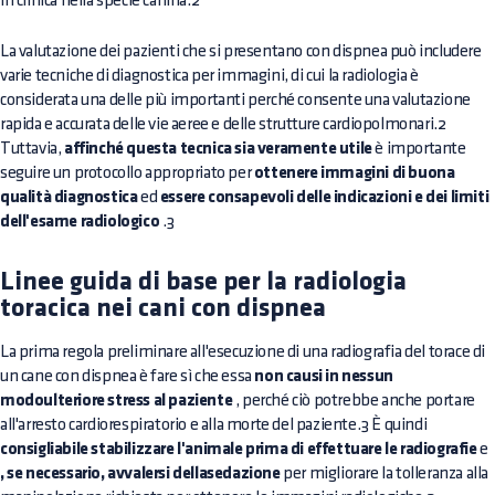
in clinica nella specie canina.2
La valutazione dei pazienti che si presentano con dispnea può includere
varie tecniche di diagnostica per immagini, di cui la radiologia è
considerata una delle più importanti perché consente una valutazione
rapida e accurata delle vie aeree e delle strutture cardiopolmonari.2
Tuttavia,
affinché questa tecnica sia veramente utile
è importante
seguire un protocollo appropriato per
ottenere immagini di buona
qualità diagnostica
ed
essere consapevoli delle indicazioni e dei limiti
dell'esame radiologico
.3
Linee guida di base per la radiologia
toracica nei cani con dispnea
La prima regola preliminare all'esecuzione di una radiografia del torace di
un cane con dispnea è fare sì che essa
non causi in nessun
modoulteriore stress al paziente
, perché ciò potrebbe anche portare
all'arresto cardiorespiratorio e alla morte del paziente.3 È quindi
consigliabile stabilizzare l'animale prima di effettuare le radiografie
e
, se necessario, avvalersi dellasedazione
per migliorare la tolleranza alla