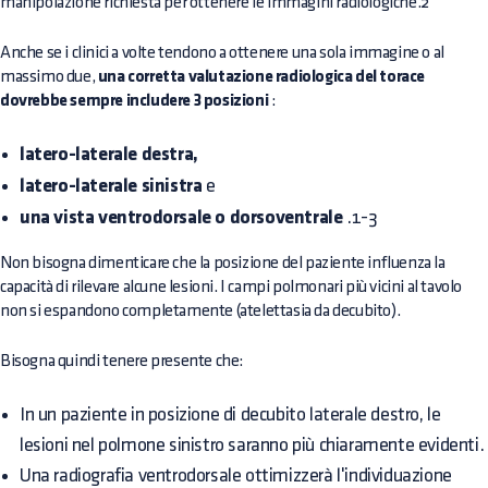
manipolazione richiesta per ottenere le immagini radiologiche.2
Anche se i clinici a volte tendono a ottenere una sola immagine o al
massimo due,
una corretta valutazione radiologica del torace
dovrebbe sempre includere 3 posizioni
:
latero-laterale destra,
latero-laterale sinistra
e
una vista ventrodorsale o dorsoventrale
.1-3
Non bisogna dimenticare che la posizione del paziente influenza la
capacità di rilevare alcune lesioni. I campi polmonari più vicini al tavolo
non si espandono completamente (atelettasia da decubito).
Bisogna quindi tenere presente che:
In un paziente in posizione di decubito laterale destro, le
lesioni nel polmone sinistro saranno più chiaramente evidenti.
Una radiografia ventrodorsale ottimizzerà l'individuazione