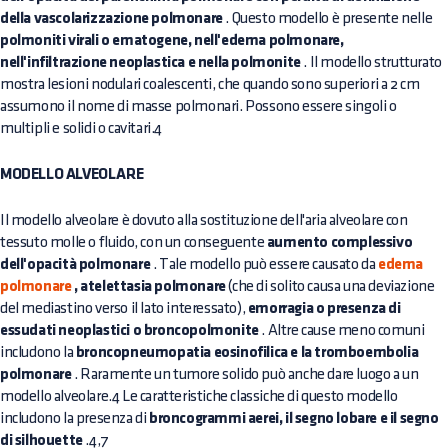
della vascolarizzazione polmonare
. Questo modello è presente nelle
polmoniti virali o ematogene, nell'edema polmonare,
nell'infiltrazione neoplastica e nella polmonite
. Il modello strutturato
mostra lesioni nodulari coalescenti, che quando sono superiori a 2 cm
assumono il nome di masse polmonari. Possono essere singoli o
multipli e solidi o cavitari.4
MODELLO ALVEOLARE
Il modello alveolare è dovuto alla sostituzione dell'aria alveolare con
tessuto molle o fluido, con un conseguente
aumento complessivo
dell'opacità polmonare
. Tale modello può essere causato da
edema
polmonare
, atelettasia polmonare
(che di solito causa una deviazione
del mediastino verso il lato interessato),
emorragia o presenza di
essudati neoplastici o broncopolmonite
. Altre cause meno comuni
includono la
broncopneumopatia eosinofilica e la tromboembolia
polmonare
. Raramente un tumore solido può anche dare luogo a un
modello alveolare.4 Le caratteristiche classiche di questo modello
includono la presenza di
broncogrammi aerei, il segno lobare e il segno
di silhouette
.4,7