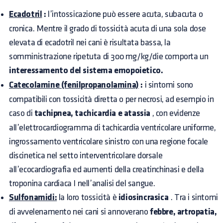
Ecadotril
:
l’intossicazione può essere acuta, subacuta o
cronica. Mentre il grado di tossicità acuta di una sola dose
elevata di ecadotril nei cani è risultata bassa, la
somministrazione ripetuta di 300 mg/kg/die comporta un
interessamento del sistema emopoietico.
Catecolamine (fenilpropanolamina)
:
i sintomi sono
compatibili con tossicità diretta o per necrosi, ad esempio in
caso di
tachipnea, tachicardia e atassia
, con evidenze
all’elettrocardiogramma di tachicardia ventricolare uniforme,
ingrossamento ventricolare sinistro con una regione focale
discinetica nel setto interventricolare dorsale
all’ecocardiografia ed aumenti della creatinchinasi e della
troponina cardiaca I nell’analisi del sangue.
Sulfonamidi:
la loro tossicità è
idiosincrasica
. Tra i sintomi
di avvelenamento nei cani si annoverano
febbre, artropatia,