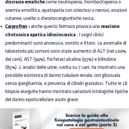
discrasie ematiche
come neutropenia, trombocitopenia o
anemia emolitica, epatopatia con colestasi o necrosi, eruzioni
cutanee, uveite o cheratocongiuntivite secca.
Carprofren
:
anche questo farmaco provoca una
reazione
citotossica epatica idiosincrasica
. I segni clinici
predominanti sono anoressia, vomito e ittero. Le anomalie di
laboratorio più comuni sono state aumento di ALT (nel 100%
dei cani), AST (94%), fosfatasi alcalina (95%) e bilirubina
(85%). L’analisi delle urine, svolta su 7 cani, ha mostrato una
possibile esistenza di danno tubulare renale, con glicosuria
senza iperglicemia, e presenza di cilindri granulosi. Tutte le 18
biopsie eseguite hanno mostrato variazioni istologiche tipiche
del danno epatocellulare acuto grave.