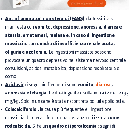
Antinfiammatori non steroidi (FANS)
:
la tossicità si
manifesta con
vomito, depressione, anoressia, diarrea e
atassia, ematemesi, melena e, in caso di ingestione
massiccia, con quadro di insufficienza renale acuta,
oliguria e azotemia.
Le ingestioni massicce possono
provocare un quadro depressivo nel sistema nervoso centrale,
convulsioni, acidosi metabolica, depressione respiratoria e
coma.
Aciclovir
:
i segni più frequenti sono
vomito,
diarrea
,
anoressia e letargia.
Le dosi ingerite oscillano tra i 40 e i 2195
mg/kg. Solo in un cane è stata riscontrata poliuria polidipsia.
Colecalciferolo
:
la causa più frequente è l’ingestione
massiccia di colecalciferolo, una sostanza utilizzata
come
rodenticida.
Si ha un
quadro di ipercalcemia
: segni di