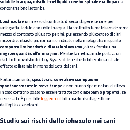
solubile in acqua, miscibile nel liquido cerebrospinale e radiopaco
a
concentrazione isotonica.
Loiohexolo
è un mezzo di contrasto di seconda generazione per
radiografia
, iodato e solubile in acqua. Ha sostituito la metrizamide come
mezzo di contrasto più usato perché, pur essendo più costoso di altri
mezzi di contrasto più comuni, è indicato nella mielografia in quanto
comporta il minor rischio di reazioni avverse
, oltre a fornire una
migliore qualità dell’immagine
. Mentre la metrizamide portava un
rischio di convulsioni del 15-65%, si ritiene che lo iohexolo causi tale
effetto collaterale in meno del 10% dei cani.
Fortunatamente,
queste crisi convulsive scompaiono
spontaneamente in breve tempo
e non hanno ripercussioni di rilievo.
In caso contrario possono essere trattate con
diazepam o propofol
, se
necessario. È possibile
leggere qui
informazioni sulla gestione
dell’epilessia nei cani.
Studio sui rischi dello iohexolo nei cani