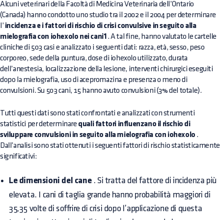
Alcuni veterinari della Facoltà di Medicina Veterinaria dell’Ontario
(Canada) hanno condotto uno studio tra il 2002 e il 2004 per determinare
l’
incidenza e i fattori di rischio di crisi convulsive in seguito alla
mielografia con iohexolo nei cani1
. A tal fine, hanno valutato le cartelle
cliniche di 503 casi e analizzato i seguenti dati: razza, età, sesso, peso
corporeo, sede della puntura, dose di iohexolo utilizzato, durata
dell’anestesia, localizzazione della lesione, interventi chirurgici eseguiti
dopo la mielografia, uso di acepromazina e presenza o meno di
convulsioni. Su 503 cani, 15 hanno avuto convulsioni (3% del totale).
Tutti questi dati sono stati confrontati e analizzati con strumenti
statistici per determinare
quali fattori influenzano il rischio di
sviluppare convulsioni in seguito alla mielografia con iohexolo
.
Dall’analisi sono stati ottenuti i seguenti fattori di rischio statisticamente
significativi:
Le dimensioni del cane
. Si tratta del fattore di incidenza più
elevata. I cani di taglia grande hanno probabilità maggiori di
35,35 volte di soffrire di crisi dopo l’applicazione di questa