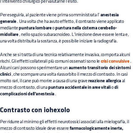
l’intervento chirurgico per valutarne l’esito.
Per eseguirla, al paziente viene prima somministrata l’
anestesia
generale
. Una volta che ha avuto effetto, il contrasto viene applicato
mediante
puntura lombare
o
puntura nella cisterna cerebello-
midollare
, nello spazio subaracnoideo. L’iniezione deve essere lenta e,
una volta distribuita la sostanza, è possibile iniziare la radiografia.
Anche se si tratta di una tecnica relativamente invasiva, comporta alcuni
rischi. Gli effetti collaterali più comuni osservati sono le
crisi convulsive
.
Alcuni cani possono sperimentare un
aumento transitorio dei sintomi
clinici
, che scompare una volta riassorbito il mezzo di contrasto. In casi
molto rari, il cane può morire a causa di una grave
reazione allergica
al
mezzo di contrasto, di una
puntura accidentale in aree vitali
o
di
complicazioni dell’anestesia
.
Contrasto con iohexolo
Per ridurre al minimo gli effetti neurotossici associati alla mielografia, il
mezzo di contrasto ideale deve essere
farmacologicamente inerte,