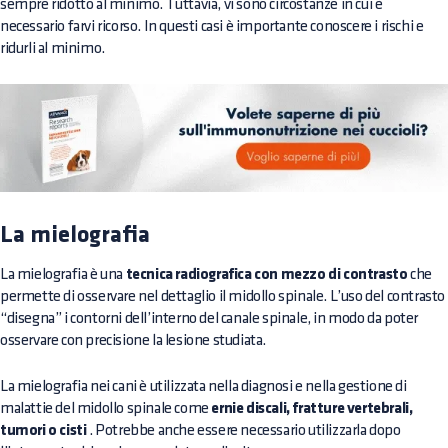
sempre ridotto al minimo. Tuttavia, vi sono circostanze in cui è
necessario farvi ricorso. In questi casi è importante conoscere i rischi e
ridurli al minimo.
La mielografia
La mielografia è una
tecnica radiografica con mezzo di contrasto
che
permette di osservare nel dettaglio il midollo spinale. L’uso del contrasto
“disegna” i contorni dell’interno del canale spinale, in modo da poter
osservare con precisione la lesione studiata.
La mielografia nei cani è utilizzata nella diagnosi e nella gestione di
malattie del midollo spinale come
ernie discali, fratture vertebrali,
tumori o cisti
. Potrebbe anche essere necessario utilizzarla dopo