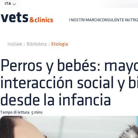
ITA
I NOSTRI MARCHI
CONSULENTE NUTRI
Iniziale
Biblioteca
Etologia
Perros y bebés: may
interacción social y 
desde la infancia
Tempo di lettura:
5
mins