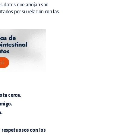
os datos que arrojan son
ntados por su
relación con las
ota cerca.
amigo.
a.
 respetuosos con los