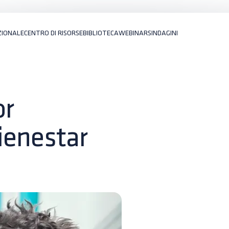
ZIONALE
CENTRO DI RISORSE
BIBLIOTECA
WEBINARS
INDAGINI
or
bienestar