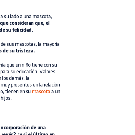
r a su lado a una mascota,
 que consideran que, el
e su felicidad.
s de sus mascotas, la mayoría
 de su tristeza.
ía que un niño tiene con su
para su educación. Valores
 los demás, la
 muy presentes en la relación
to, tienen en su
mascota
a un
hijos.
incorporación de una
 revés? ¿y si el último en