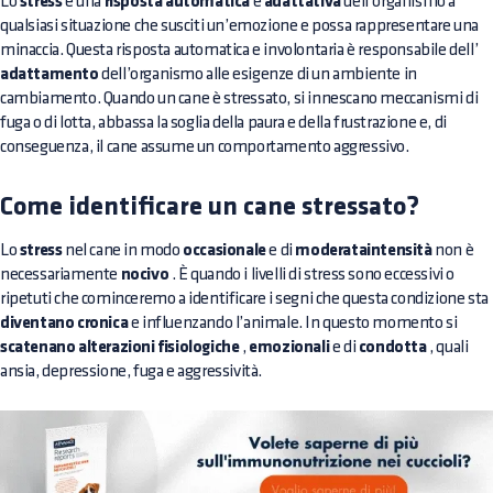
Lo
stress
è una
risposta automatica
e
adattativa
dell’organismo a
qualsiasi situazione che susciti un’emozione e possa rappresentare una
minaccia. Questa risposta automatica e involontaria è responsabile dell’
adattamento
dell’organismo alle esigenze di un ambiente in
cambiamento. Quando un cane è stressato, si innescano meccanismi di
fuga o di lotta, abbassa la soglia della paura e della frustrazione e, di
conseguenza, il cane assume un comportamento aggressivo.
Come identificare un cane stressato?
Lo
stress
nel cane in modo
occasionale
e di
moderataintensità
non è
necessariamente
nocivo
. È quando i livelli di stress sono eccessivi o
ripetuti che cominceremo a identificare i segni che questa condizione sta
diventano cronica
e influenzando l’animale. In questo momento si
scatenano alterazioni fisiologiche
,
emozionali
e di
condotta
, quali
ansia, depressione, fuga e aggressività.