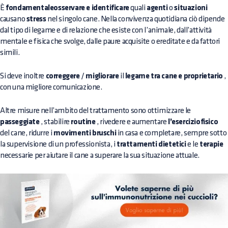
È
fondamentaleosservare e identificare
quali
agenti
o
situazioni
causano
stress
nel singolo cane. Nella convivenza quotidiana ciò dipende
dal tipo di legame e di relazione che esiste con l’animale, dall’attività
mentale e fisica che svolge, dalle paure acquisite o ereditate e da fattori
simili.
Si deve inoltre
correggere
/
migliorare
il
legame tra cane e proprietario
,
con una migliore comunicazione.
Altre misure nell’ambito del trattamento sono ottimizzare le
passeggiate
, stabilire
routine
, rivedere e aumentare
l’eserciziofisico
del cane, ridurre i
movimenti bruschi
in casa e completare, sempre sotto
la supervisione di un professionista, i
trattamenti dietetici
e le
terapie
necessarie per aiutare il cane a superare la sua situazione attuale.