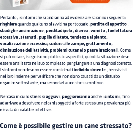
Pertanto, i sintomi che si andranno ad evidenziare saranno i seguenti:
ringhiare
quando qualcuno si avvicina per toccarlo,
perdita di appetito
,
sbadigli
e
ansimazione
,
perditadipelo
,
diarrea
,
vomito
,
toelettatura
eccessiva
,
starnuti
,
pupille dilatate, tendenza al pianto,
vocalizzazione eccessiva, sudore alle zampe, grattamento,
diminuzione dell’attività, problemi cutanei o paure irrazionali
. Come
si può notare, i segni sono piuttosto aspecifici, quindi la situazione deve
essere analizzata nel suo complesso per giungere a una diagnosi corretta.
I sintomi non devono essere considerati
individualmente
, bensì visti
nel loro insieme per verificare che non siano causati da un disturbo
organico sottostante, ma secondari a uno stress continuo.
Nel caso in cui lo stress si
aggravi
,
peggioreranno
anche i
sintomi
, fino
ad arrivare a descrivere nei cani soggetti a forte stress una prevalenza più
elevata di malattie infettive.
Come è possibile gestire un cane stressato?