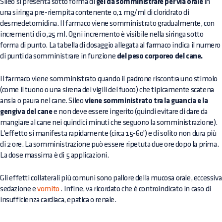
Sileo si presenta sotto forma di
gel da somministrare per via orale
in
una siringa pre-riempita contenente 0,1 mg/ml di cloridrato di
desmedetomidina. Il farmaco viene somministrato gradualmente, con
incrementi di 0,25 ml. Ogni incremento è visibile nella siringa sotto
forma di punto. La tabella di dosaggio allegata al farmaco indica il numero
di punti da somministrare in funzione
del peso corporeo del cane.
Il farmaco viene somministrato quando il padrone riscontra uno stimolo
(come il tuono o una sirena dei vigili del fuoco) che tipicamente scatena
ansia o paura nel cane. Sileo
viene somministrato tra la guancia e la
gengiva del cane
e non deve essere ingerito (quindi evitare di dare da
mangiare al cane nei quindici minuti che seguono la somministrazione).
L'effetto si manifesta rapidamente (circa 15-60') e di solito non dura più
di 2 ore. La somministrazione può essere ripetuta due ore dopo la prima.
La dose massima è di 5 applicazioni.
Gli effetti collaterali più comuni sono pallore della mucosa orale, eccessiva
sedazione e
vomito
. Infine, va ricordato che è controindicato in caso di
insufficienza cardiaca, epatica o renale.