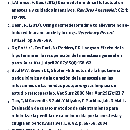
J.Alfonso, F. Reis (2012) Dexmedetomidina: Rol actual en
anestesia y cuidados intensivos.
Rev Bras Anestesiol
; 62: 1:
118-133.
Dean, R. (2017). Using dexmedetomidine to alleviate noise-
induced fear and anxiety in dogs.
Veterinary Record
,
181(25), pp.688-689.
Rg Pottie1, Cm Dart, Nr Perkins, DR Hodgson.Efecto de la
hipotermia en la recuperación de la anestesia general en
perro.Aust Vet J. April 2007;85(4):158-62.
Beal MW, Brown DC, Shofer FS.Efectos de la hipotermia
periquirúrgica y de la duración de la anestesia en las
infecciones de las heridas postquirúrgicas limpias: un
estudio retrospectivo. Vet Surg 2000 Mar-Apr;29(2):123-7
Tan,C, M Govendir, S Zaki, Y Miyake, P Packiarajah, R Malik.
Evaluación de cuatro métodos de calentamiento para
minimizar la pérdida de calor inducida por la anestesia y
cirugía en perros.Aust.Vet.J., v. 82, p. 65-68. 2004