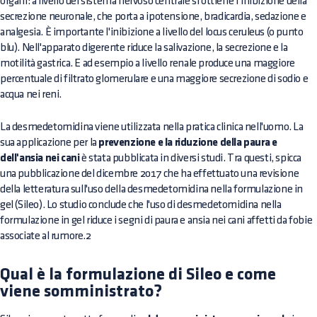
organi: a livello del sistema nervoso centrale si ottiene l’inibizione della
secrezione neuronale, che porta a ipotensione, bradicardia, sedazione e
analgesia. È importante l'inibizione a livello del locus ceruleus (o punto
blu). Nell'apparato digerente riduce la salivazione, la secrezione e la
motilità gastrica. E ad esempio a livello renale produce una maggiore
percentuale di filtrato glomerulare e una maggiore secrezione di sodio e
acqua nei reni.
La desmedetomidina viene utilizzata nella pratica clinica nell'uomo. La
sua applicazione per la
prevenzione e la riduzione della paura e
dell'ansia nei cani
è stata pubblicata in diversi studi. Tra questi, spicca
una pubblicazione del dicembre 2017 che ha effettuato una revisione
della letteratura sull'uso della desmedetomidina nella formulazione in
gel (Sileo). Lo studio conclude che l'uso di desmedetomidina nella
formulazione in gel riduce i segni di paura e ansia nei cani affetti da fobie
associate al rumore.2
Qual è la formulazione di Sileo e come
viene somministrato?