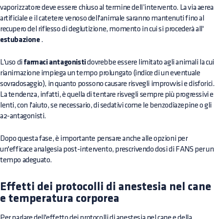
vaporizzatore deve essere chiuso al termine dell’intervento. La via aerea
artificiale e il catetere venoso dell'animale saranno mantenuti fino al
recupero del riflesso di deglutizione, momento in cui si procederà all'
estubazione
.
L'uso di
farmaci antagonisti
dovrebbe essere limitato agli animali la cui
rianimazione impiega un tempo prolungato (indice di un eventuale
sovradosaggio), in quanto possono causare risvegli improvvisi e disforici.
La tendenza, infatti, è quella di tentare risvegli sempre più progressivi e
lenti, con l'aiuto, se necessario, di sedativi come le benzodiazepine o gli
a2-antagonisti.
Dopo questa fase, è importante pensare anche alle opzioni per
un'efficace analgesia post-intervento, prescrivendo dosi di FANS per un
tempo adeguato.
Effetti dei protocolli di anestesia nel cane
e temperatura corporea
Per parlare dell'effetto dei protocolli di anestesia nel cane e della