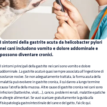
I sintomi della gastrite acuta da helicobacter pylori
nei cani includono vomito e dolore addominale e
possono diventare cronici.
I sintomi principali della gastrite nei cani sono vomito e dolore
addominale. La gastrite acuta è quasi sempre associata all’ingestione di
sostanze nocive. Se non adeguatamente trattata, la forma acuta della
malattia può evolvere in gastrite cronica, il cui danno a lungo termine
causa l’atrofia della mucosa. Altre cause di gastrite cronica nei cani sono
infezioni (batteriche, virali,...), cancro, problemi renali, malattie epatiche
e allergie alimentari. Se vuoi scaricare gratuitamente la guida alla
fisiopatologia gastrointestinale del cane e del gatto, fai clic qui.