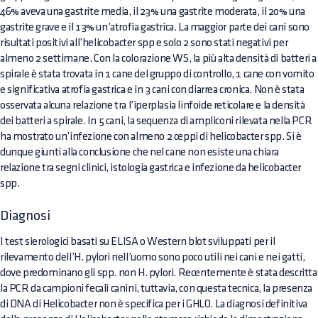
46% aveva una gastrite media, il 23% una gastrite moderata, il 20% una
gastrite grave e il 13% un’atrofia gastrica. La maggior parte dei cani sono
risultati positivi all’helicobacter spp e solo 2 sono stati negativi per
almeno 2 settimane. Con la colorazione WS, la più alta densità di batteri a
spirale è stata trovata in 1 cane del gruppo di controllo, 1 cane con vomito
e significativa atrofia gastrica e in 3 cani con diarrea cronica. Non è stata
osservata alcuna relazione tra l’iperplasia linfoide reticolare e la densità
dei batteri a spirale. In 5 cani, la sequenza di ampliconi rilevata nella PCR
ha mostrato un’infezione con almeno 2 ceppi di helicobacter spp. Si è
dunque giunti alla conclusione che nel cane non esiste una chiara
relazione tra segni clinici, istologia gastrica e infezione da helicobacter
spp.
Diagnosi
I test sierologici basati su ELISA o Western blot sviluppati per il
rilevamento dell’H. pylori nell’uomo sono poco utili nei cani e nei gatti,
dove predominano gli spp. non H. pylori. Recentemente è stata descritta
la PCR da campioni fecali canini, tuttavia, con questa tecnica, la presenza
di DNA di Helicobacter non è specifica per i GHLO. La diagnosi definitiva