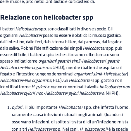
delle mucose, procinetici, antibiotici e corticosteroidi.
Relazione con helicobacter spp
I batteri
Helicobacter
spp. sono classificati in diverse specie. Gli
organismi
Helicobacter
possono essere isolati dalla mucosa gastrica,
dall’intestino, dalle feci, dal sistema biliare, dal pancreas, dal fegato e
dalla saliva. Poiché l’identificazione dei singoli
Helicobacter
spp. può
essere difficile, i batteri a spirale che si trovano nello stomaco sono
spesso indicati come
organismi gastrici simil-Helicobacter
(
gastric
Helicobacter-like organisms:
GHLO), mentre i batteri che ospitano il
fegato e l’intestino vengono denominati
organismi simil-Helicobacter
(
Helicobacter-like organisms;
HLO). Gli
Helicobacter
spp. gastrici non
identificati come
H. pylori
vengono denominati talvolta
helicobacter non
Helicobacter pylori
(
non-Helicobacter pylori helicobacters;
NHPH).
pylori
, il più importante
Helicobacter
spp. che infetta l’uomo,
raramente causa infezioni naturali negli animali. Quando si
osservano infezioni, di solito si tratta di di un’infezione mista
con altri
Helicobacter
spp. Nei cani,
H. bizzozeronii
è la specie