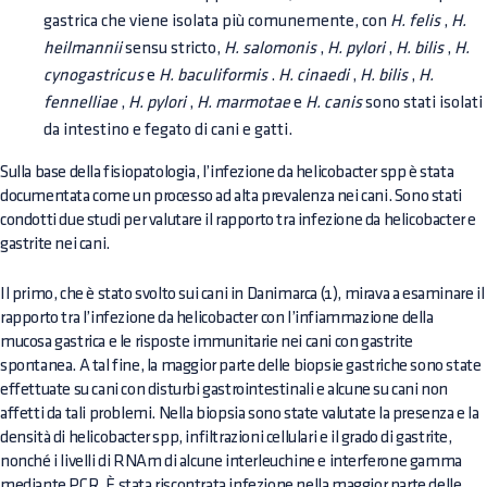
gastrica che viene isolata più comunemente, con
H. felis
,
H.
heilmannii
sensu stricto,
H. salomonis
,
H. pylori
,
H. bilis
,
H.
cynogastricus
e
H. baculiformis
.
H. cinaedi
,
H. bilis
,
H.
fennelliae
,
H. pylori
,
H. marmotae
e
H. canis
sono stati isolati
da intestino e fegato di cani e gatti.
Sulla base della fisiopatologia, l’infezione da helicobacter spp è stata
documentata come un processo ad alta prevalenza nei cani. Sono stati
condotti due studi per valutare il rapporto tra infezione da helicobacter e
gastrite nei cani.
Il primo, che è stato svolto sui cani in Danimarca (1), mirava a esaminare il
rapporto tra l’infezione da helicobacter con l’infiammazione della
mucosa gastrica e le risposte immunitarie nei cani con gastrite
spontanea. A tal fine, la maggior parte delle biopsie gastriche sono state
effettuate su cani con disturbi gastrointestinali e alcune su cani non
affetti da tali problemi. Nella biopsia sono state valutate la presenza e la
densità di helicobacter spp, infiltrazioni cellulari e il grado di gastrite,
nonché i livelli di RNAm di alcune interleuchine e interferone gamma
mediante PCR. È stata riscontrata infezione nella maggior parte delle