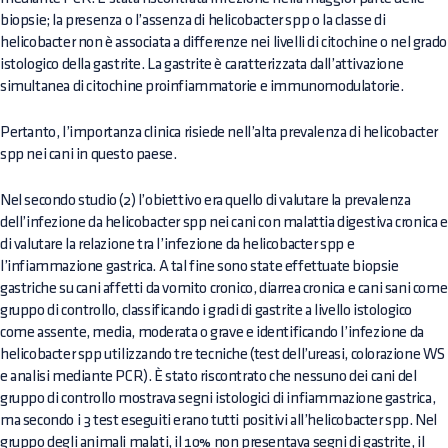
biopsie; la presenza o l’assenza di helicobacter spp o la classe di
helicobacter non è associata a differenze nei livelli di citochine o nel grado
istologico della gastrite. La gastrite è caratterizzata dall’attivazione
simultanea di citochine proinfiammatorie e immunomodulatorie.
Pertanto, l’importanza clinica risiede nell’alta prevalenza di helicobacter
spp nei cani in questo paese.
Nel secondo studio (2) l’obiettivo era quello di valutare la prevalenza
dell’infezione da helicobacter spp nei cani con malattia digestiva cronica e
di valutare la relazione tra l’infezione da helicobacter spp e
l’infiammazione gastrica. A tal fine sono state effettuate biopsie
gastriche su cani affetti da vomito cronico, diarrea cronica e cani sani come
gruppo di controllo, classificando i gradi di gastrite a livello istologico
come assente, media, moderata o grave e identificando l’infezione da
helicobacter spp utilizzando tre tecniche (test dell’ureasi, colorazione WS
e analisi mediante PCR). È stato riscontrato che nessuno dei cani del
gruppo di controllo mostrava segni istologici di infiammazione gastrica,
ma secondo i 3 test eseguiti erano tutti positivi all’helicobacter spp. Nel
gruppo degli animali malati, il 10% non presentava segni di gastrite, il