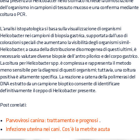
della presenza di Helicobacter nello stomaco richiede la dimostrazione
dell’organismo in campioni di tessuto mucoso e una conferma mediante
coltura o PCR.
L’analisi istopatologica si basa sulla visualizzazione di organismi
Helicobacter nei campioni di biopsia gastrica, supportata dall’uso di
colorazioni speciali che aumentano la visibilità degli organismi simil-
Helicobacter; a causa della distribuzione disomogenea di questi ultimi, è
necessario valutare diverse biopsie dell’antro pilorico e del corpo gastrico.
La coltura per Helicobacter spp. è complessa e rappresenta il metodo
meno sensibile per la diagnosi di questi organismi; tuttavia, una coltura
positiva è altamente specifica. La reazione a catena della polimerasi del
DNA estratto da un campione bioptico consente di identificare
definitivamente il ceppo di Helicobacter presente.
Post correlati:
Parvovirosi canina: trattamento e prognosi
.
Infezione uterina nei cani. Cos’è la metrite acuta