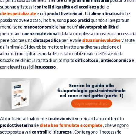
La prima cosa da tenere a mente è che gli
alimentinaturali
possono non
superare gli stessi
controlli di qualità e di eccellenza
delle
dietespecializzate
e dei
prodottiveterinari
. Gli
alimentinaturali
che
possiamo avere a casa, inoltre, sono
poco pratici
quando si prepara un
menù, sono
menoeconomici
e hanno un'
elevataprobabilità
di
presentare
carenzenutrizionali
data la complessa conoscenza necessaria
per elaborare una
dietaspecifica
per le varie
situazionievolutive
vissute
dall'animale. Si dovrebbe mettere in atto una diversa selezione di
alimenti multipli a seconda dello stato nutrizionale, dell'età e della
situazione clinica; si tratta di un compito
difficoltoso
,
antieconomico
e
con elevati tassi di
insuccesso
.
Al contrario, attualmente i
nutrizionisti
veterinari hanno ottenuto
prodottiveterinari
e
diete ben formulate e complete
, che vengono
sottoposte a vari
controlli
di
sicurezza
. Contengono il necessario