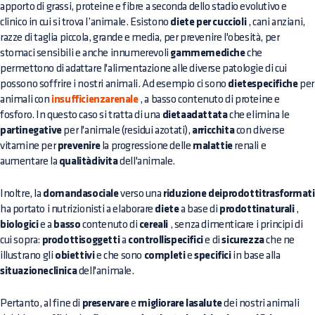
apporto di grassi, proteine e fibre a seconda dello stadio evolutivo e
clinico in cui si trova l’animale. Esistono
diete per cuccioli
, cani anziani,
razze di taglia piccola, grande e media, per prevenire l'obesità, per
stomaci sensibili e anche innumerevoli
gammemediche
che
permettono di adattare l'alimentazione alle diverse patologie di cui
possono soffrire i nostri animali. Ad esempio ci sono
dietespecifiche
per
animali con
insufficienzarenale
, a basso contenuto di proteine e
fosforo. In questo caso si tratta di una
dietaadattata
che elimina le
partinegative
per l'animale (residui azotati),
arricchita
con diverse
vitamine per
prevenire
la progressione delle
malattie
renali e
aumentare la
qualitàdivita
dell'animale.
Inoltre, la
domandasociale
verso una
riduzione deiprodottitrasformati
ha portato i nutrizionisti a elaborare
diete
a base di
prodottinaturali
,
biologici
e a
basso
contenuto di
cereali
, senza dimenticare i principi di
cui sopra:
prodottisoggetti
a
controllispecifici
e di
sicurezza
che ne
illustrano gli
obiettivi
e che sono
completi
e
specifici
in base alla
situazioneclinica
dell'animale.
Pertanto, al fine di
preservare
e
migliorare lasalute
dei nostri animali