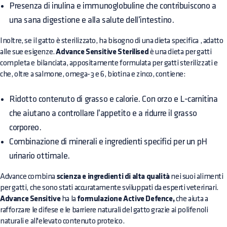
Presenza di inulina e immunoglobuline che contribuiscono a
una sana digestione e alla salute dell'intestino.
Inoltre, se il gatto è sterilizzato, ha bisogno di una dieta
specifica
, adatto
alle sue esigenze.
Advance Sensitive Sterilised
è una dieta per gatti
completa e bilanciata, appositamente formulata per gatti sterilizzati e
che, oltre a salmone, omega-3 e 6, biotina e zinco, contiene:
Ridotto contenuto di grasso e calorie. Con orzo e L-carnitina
che aiutano a controllare l'appetito e a ridurre il grasso
corporeo.
Combinazione di minerali e ingredienti specifici per un pH
urinario ottimale.
Advance combina
scienza e ingredienti di alta qualità
nei suoi alimenti
per gatti, che sono stati accuratamente sviluppati da esperti veterinari.
Advance Sensitive
ha la
formulazione Active Defence,
che aiuta a
rafforzare le difese e le barriere naturali del gatto grazie ai polifenoli
naturali e all'elevato contenuto proteico.