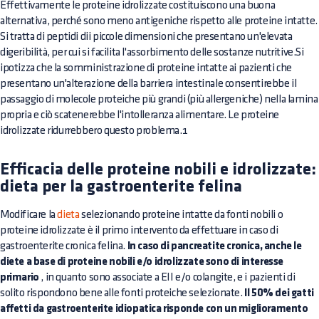
Effettivamente le proteine idrolizzate costituiscono una buona
alternativa, perché sono meno antigeniche rispetto alle proteine intatte.
Si tratta di peptidi dii piccole dimensioni che presentano un'elevata
digeribilità, per cui si facilita l'assorbimento delle sostanze nutritive.Si
ipotizza che la somministrazione di proteine intatte ai pazienti che
presentano un'alterazione della barriera intestinale consentirebbe il
passaggio di molecole proteiche più grandi (più allergeniche) nella lamina
propria e ciò scatenerebbe l'intolleranza alimentare. Le proteine
idrolizzate ridurrebbero questo problema.1
Efficacia delle proteine nobili e idrolizzate:
dieta per la gastroenterite felina
Modificare la
dieta
selezionando proteine intatte da fonti nobili o
proteine idrolizzate è il primo intervento da effettuare in caso di
gastroenterite cronica felina.
In caso di pancreatite cronica, anche le
diete a base di proteine nobili e/o idrolizzate sono di interesse
primario
, in quanto sono associate a EII e/o colangite, e i pazienti di
solito rispondono bene alle fonti proteiche selezionate.
Il 50% dei gatti
affetti da gastroenterite idiopatica risponde con un miglioramento