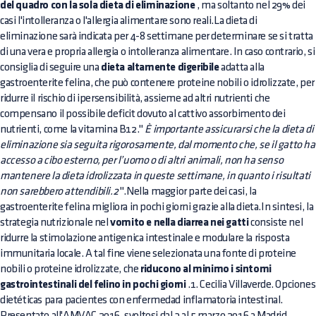
del quadro con la sola dieta di eliminazione
, ma soltanto nel 29% dei
casi l'intolleranza o l'allergia alimentare sono reali.La dieta di
eliminazione sarà indicata per 4-8 settimane per determinare se si tratta
di una vera e propria allergia o intolleranza alimentare. In caso contrario, si
consiglia di seguire una
dieta altamente digeribile
adatta alla
gastroenterite felina, che può contenere proteine nobili o idrolizzate, per
ridurre il rischio di ipersensibilità, assieme ad altri nutrienti che
compensano il possibile deficit dovuto al cattivo assorbimento dei
nutrienti, come la vitamina B12."
È importante assicurarsi che la dieta di
eliminazione sia seguita rigorosamente, dal momento che, se il gatto ha
accesso a cibo esterno, per l’uomo o di altri animali, non ha senso
mantenere la dieta idrolizzata in queste settimane, in quanto i risultati
non sarebbero attendibili.2
".Nella maggior parte dei casi, la
gastroenterite felina migliora in pochi giorni grazie alla dieta.In sintesi, la
strategia nutrizionale nel
vomito e nella diarrea nei gatti
consiste nel
ridurre la stimolazione antigenica intestinale e modulare la risposta
immunitaria locale. A tal fine viene selezionata una fonte di proteine
nobili o proteine idrolizzate, che
riducono al minimo i sintomi
gastrointestinali del felino in pochi giorni
.1. Cecilia Villaverde. Opciones
dietéticas para pacientes con enfermedad inflamatoria intestinal.
Presentato all'AMVAC 2016, svoltosi dal 3 al 5 marzo 2016 a Madrid,