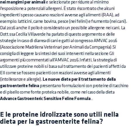
nei mangimi per animali
e selezionate per ridurre al minimo
l'esposizione a potenziali allergeni. È stato riscontrato che alcuni
ingredienti spesso causano reazioni avverse agli alimenti (RAA), ad
esempio: latticini, carne bovina, pesce (nei felini) e frumento (nei cani).
Dal 2016 anche il pollo è considerato un possibile allergene nei cani. La
Dott.ssa Cecilia Villaverde ha parlato di questo argomento e delle
strategie in caso di diarrea di cani e gatti al congresso AMVAC 2016
(Associazione Madrilena Veterinari per Animali da Compagnia).Si
consiglia di leggere la sintesi dei suoi interventi nella sezione Gli
argomenti più commentati all'AMVAC 2016.Infatti, la strategia di
utilizzare proteine nobili si basa sul trattamento dei pazienti affetti da
EII come se fossero pazienti con reazioni avverse agli alimenti
(intolleranze e allergie).
Le nuove diete per il trattamento della
gastroenterite felina
presentano formulazioni con proteine di tacchino
e di pisello come fonte proteica nobile, come nel caso della dieta
Advance Gastroenteric Sensitive Feline Formula
.
E le proteine idrolizzate sono utili nella
dieta per la gastroenterite felina?