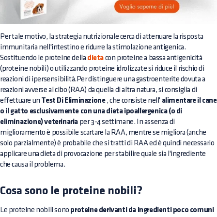
Per tale motivo, la strategia nutrizionale cerca di attenuare la risposta
immunitaria nell'intestino e ridurre la stimolazione antigenica.
Sostituendo le proteine della
dieta
con proteine a bassa antigenicità
(proteine nobili) o utilizzando proteine idrolizzate si riduce il rischio di
reazioni di ipersensibilità.Per distinguere una gastroenterite dovuta a
reazioni avverse al cibo (RAA) da quella di altra natura, si consiglia di
effettuare un
Test Di Eliminazione
, che consiste nell'
alimentare il cane
o il gatto esclusivamente con una dieta ipoallergenica (o di
eliminazione) veterinaria
per 3-4 settimane. In assenza di
miglioramento è possibile scartare la RAA, mentre se migliora (anche
solo parzialmente) è probabile che si tratti di RAA ed è quindi necessario
applicare una dieta di provocazione per stabilire quale sia l'ingrediente
che causa il problema.
Cosa sono le proteine nobili?
Le proteine nobili sono
proteine derivanti da ingredienti poco comuni