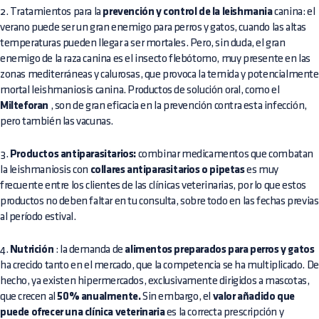
2. Tratamientos para la
prevención y control de la leishmania
canina: el
verano puede ser un gran enemigo para perros y gatos, cuando las altas
temperaturas pueden llegar a ser mortales. Pero, sin duda, el gran
enemigo de la raza canina es el insecto flebótomo, muy presente en las
zonas mediterráneas y calurosas, que provoca la temida y potencialmente
mortal leishmaniosis canina. Productos de solución oral, como el
Milteforan
, son de gran eficacia en la prevención contra esta infección,
pero también las vacunas.
3.
Productos antiparasitarios:
combinar medicamentos que combatan
la leishmaniosis con
collares antiparasitarios o pipetas
es muy
frecuente entre los clientes de las clínicas veterinarias, por lo que estos
productos no deben faltar en tu consulta, sobre todo en las fechas previas
al período estival.
4.
Nutrición
: la demanda de
alimentos preparados para perros y gatos
ha crecido tanto en el mercado, que la competencia se ha multiplicado. De
hecho, ya existen hipermercados, exclusivamente dirigidos a mascotas,
que crecen al
50% anualmente.
Sin embargo, el
valor añadido que
puede ofrecer una clínica veterinaria
es la correcta prescripción y