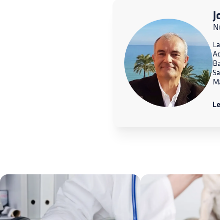
J
Nu
La
A
Ba
Sa
Ma
Le