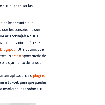
ne
que pueden ser las
so es importante que
s que los consejos no son
que es aconsejable que el
examine al animal. Puedes
o
Blogspot
. Otra opción, que
iene un
precio
aproximado de
 el alojamiento de la web
xisten aplicaciones o
plugins
orar a tu web para que puedas
a resolver dudas sobre sus