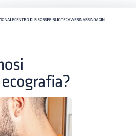
ZIONALE
CENTRO DI RISORSE
BIBLIOTECA
WEBINARS
INDAGINI
nosi
 ecografia?