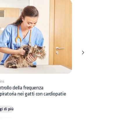
ins
9 mins
trollo della frequenza
Quando e come effettuar
piratoria nei gatti con cardiopatie
l’inseminazione nei cani?
gi di più
Leggi di più