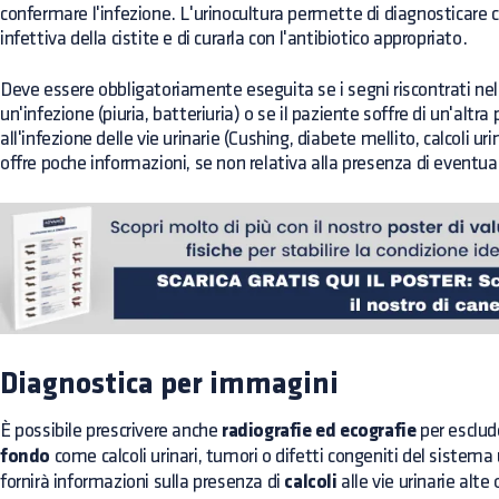
confermare l'infezione. L'urinocultura permette di diagnosticare co
infettiva della cistite e di curarla con l'antibiotico appropriato.
Deve essere obbligatoriamente eseguita se i segni riscontrati n
un'infezione (piuria, batteriuria) o se il paziente soffre di un'altr
all'infezione delle vie urinarie (Cushing, diabete mellito, calcoli uri
offre poche informazioni, se non relativa alla presenza di eventual
Diagnostica per immagini
È possibile prescrivere anche
radiografie ed ecografie
per esclud
fondo
come calcoli urinari, tumori o difetti congeniti del sistema 
fornirà informazioni sulla presenza di
calcoli
alle vie urinarie alte