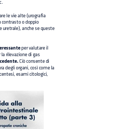
c.
e le vie alte (urografia
n contrasto o doppio
e uretrale), anche se queste
teressante
per valutare il
 la rilevazione di gas
ecedente.
Ciò consente di
ra degli organi, così come la
centesi, esami citologici,