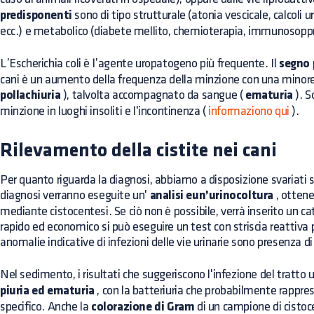
predisponenti
sono di tipo strutturale (atonia vescicale, calcoli u
ecc.) e metabolico (diabete mellito, chemioterapia, immunosoppre
L’Escherichia coli è l’agente uropatogeno più frequente. Il
segno 
cani è un aumento della frequenza della minzione con una minore 
pollachiuria
), talvolta accompagnato da sangue (
ematuria
). S
minzione in luoghi insoliti e l'incontinenza (
informaziono qui
).
Rilevamento della cistite nei cani
Per quanto riguarda la diagnosi, abbiamo a disposizione svariati st
diagnosi verranno eseguite un'
analisi eun’urinocoltura
, otten
mediante cistocentesi. Se ciò non è possibile, verrà inserito un ca
rapido ed economico si può eseguire un test con striscia reattiva per
anomalie indicative di infezioni delle vie urinarie sono presenza d
Nel sedimento, i risultati che suggeriscono l'infezione del tratto 
piuria ed ematuria
, con la batteriuria che probabilmente rappr
specifico. Anche la
colorazione di Gram
di un campione di cistoc