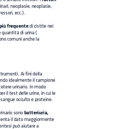
rinari, neoplasie, neoplasie,
ssori, ecc.).
più frequente
di cistite nei
quantità di urina (
ono comuni anche la
rumenti. Ai fini della
endo idealmente il campione
tetere urinario. In modo
 il test delle urine, in cui le
i sangue occulto e proteine.
urinario sono
batteriuria,
esenta il dato maggiormente
entesi può aiutare a