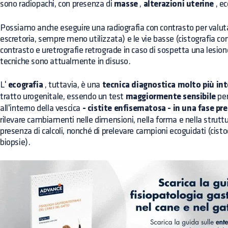
sono radiopachi, con presenza di
masse
,
alterazioni uterine
, ec
Possiamo anche eseguire una radiografia con contrasto per valutar
escretoria, sempre meno utilizzata) e le vie basse (cistografia co
contrasto e uretrografie retrograde in caso di sospetta una lesion
tecniche sono attualmente in disuso.
L'
ecografia
, tuttavia, è una
tecnica diagnostica molto più in
tratto urogenitale, essendo un test
maggiormente sensibile
per
all'interno della vescica
- cistite enfisematosa - in una fase pr
rilevare cambiamenti nelle dimensioni, nella forma e nella struttu
presenza di calcoli, nonché di prelevare campioni ecoguidati (cisto
biopsie).