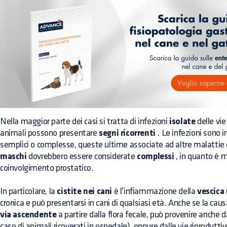
Nella maggior parte dei casi si tratta di infezioni
isolate
delle vie 
animali possono presentare
segni ricorrenti
. Le infezioni sono i
semplici o complesse, queste ultime associate ad altre malattie 
maschi
dovrebbero essere considerate
complessi
, in quanto è m
coinvolgimento prostatico.
In particolare, la
cistite nei cani
è l'infiammazione della
vescica 
cronica e può presentarsi in cani di qualsiasi età. Anche se la cau
via ascendente
a partire dalla flora fecale, può provenire anche
caso di animali ricoverati in ospedale), oppure dalle vie riproduttive 