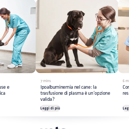
7 mins
6 m
use e
Ipoalbuminemia nel cane: la
Con
ica
trasfusione di plasma è un’opzione
res
valida?
Leggi di più
Leg