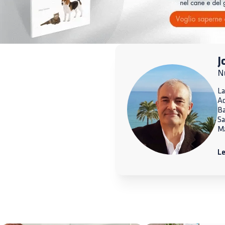
J
Nu
La
A
Ba
Sa
Ma
Le