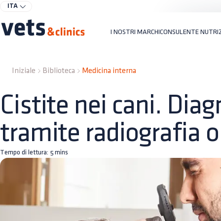
ITA
I NOSTRI MARCHI
CONSULENTE NUTRI
Iniziale
Biblioteca
Medicina interna
Cistite nei cani. Diag
tramite radiografia o
Tempo di lettura:
5
mins