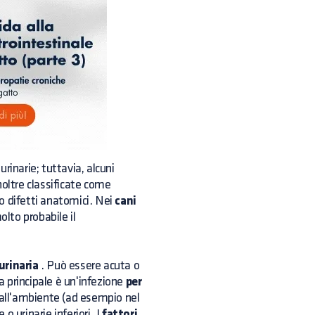
urinarie; tuttavia, alcuni
noltre classificate come
o difetti anatomici. Nei
cani
olto probabile il
urinaria
. Può essere acuta o
sa principale è un'infezione
per
 dall'ambiente (ad esempio nel
o urinarie inferiori. I
fattori