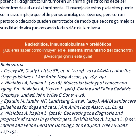
potencial, diagnosticar un tumor en un animal geriátrico no debe ser
sinónimo de eutanasia inminente. El manejo de estos pacientes puede
ser más complejo que el de perros oncológicos jóvenes, pero con un
protocolo adecuado pueden ser tratados de modo que se consiga mejorar
su calidad de vida prolongando la duración de la misma.
Bibliografía
1.Creevy KE, Grady J, Little SE, et al. (2019). 2019 AAHA canine life
stage guidelines. J Am Anim Hosp Assoc; 55: 267-290.
2.Villalobos A, Kaplan L. (2018). Molecular biology of cancer and
aging. En Villalobos A, Kaplan L. (eds). Canine and Feline Geriatric
Oncology. 2nd ed. John Wiley & Sons: 3-28.
3.Epstein M, Kuehn NF, Landsberg G, et al. (2005). AAHA senior care
guidelines for dogs and cats. J Am Anim Hosp Assoc; 41: 81-91.
4.Villalobos A, Kaplan L. (2018). Generating the diagnosis and
prognosis of cancer in geriatric pets. En Villalobos A, Kaplan L. (eds).
Canine and Feline Geriatric Oncology. 2nd ed. John Wiley & Sons:
117-152.