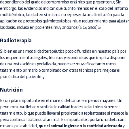
dependiendo del grado de compromiso orgánico que presenten.5 Sin
embargo, las evidencias indican que cuanto menos en el caso del linfoma
multicéntrico, la edad en sí misma no representa una limitación para la
aplicación de protocolos quimioterápicos ni un requerimiento para ajustar
las dosis, incluso en pacientes muy ancianos (≥ 14 años).6
Radioterapia
Si bien es una modalidad terapéutica poco difundida en nuestro país por
los requerimientos legales, técnicos y económicos que implica disponer
de una instalación especializada, puede ser muy eficaz tanto como
tratamiento primario o combinado con otras técnicas para mejorar el
pronóstico del paciente.5
Nutrición
Es un pilar importante en el manejo del cáncer en perros mayores. Un
perro con una dieta en cantidad o calidad inadecuadas tolerará peor el
tratamiento, lo que puede llevar al propietario a replantearse si merece la
pena continuar tratando al animal. Es importante aportar una dieta con
elevada palatabilidad,
que el animal ingiera en la cantidad adecuada
y