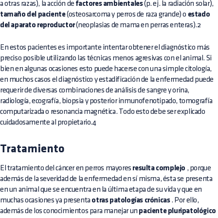
a otras razas), la acción de
factores ambientales
(p. ej. la radiación solar),
tamaño del paciente
(osteosarcoma y perros de raza grande) o
estado
del aparato reproductor
(neoplasias de mama en perras enteras).2
En estos pacientes es importante intentar obtener el diagnóstico más
preciso posible utilizando las técnicas menos agresivas con el animal. Si
bien en algunas ocasiones esto puede hacerse con una simple citología,
en muchos casos el diagnóstico y estadificación de la enfermedad puede
requerir de diversas combinaciones de
análisis de sangre
y orina,
radiología, ecografía,
biopsia
y posterior inmunofenotipado, tomografía
computarizada o resonancia magnética. Todo esto debe ser explicado
cuidadosamente al propietario.4
Tratamiento
El tratamiento del cáncer en perros mayores
resulta complejo
, porque
además de la severidad de la enfermedad en sí misma, ésta se presenta
en un animal que se encuentra en la última etapa de su vida y que en
muchas ocasiones ya presenta
otras patologías crónicas
. Por ello,
además de los conocimientos para manejar un
paciente pluripatológico