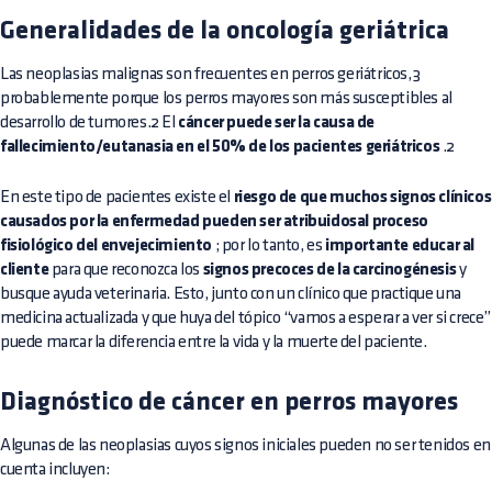
Generalidades de la oncología geriátrica
Las neoplasias malignas son frecuentes en perros geriátricos,3
probablemente porque los perros mayores son más susceptibles al
desarrollo de tumores.2 El
cáncer puede ser la causa de
fallecimiento/eutanasia en el 50% de los pacientes geriátricos
.2
En este tipo de pacientes existe el
riesgo de que muchos signos clínicos
causados por la enfermedad pueden ser atribuidosal proceso
fisiológico del envejecimiento
; por lo tanto, es
importante educar al
cliente
para que reconozca los
signos precoces de la carcinogénesis
y
busque ayuda veterinaria. Esto, junto con un clínico que practique una
medicina actualizada y que huya del tópico “vamos a esperar a ver si crece”
puede marcar la diferencia entre la vida y la muerte del paciente.
Diagnóstico de cáncer en perros mayores
Algunas de las neoplasias cuyos signos iniciales pueden no ser tenidos en
cuenta incluyen: