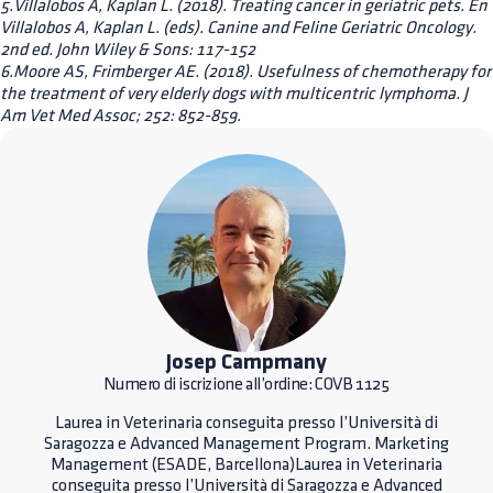
5.Villalobos A, Kaplan L. (2018). Treating cancer in geriatric pets. En
Villalobos A, Kaplan L. (eds). Canine and Feline Geriatric Oncology.
2nd ed. John Wiley & Sons: 117-152
6.Moore AS, Frimberger AE. (2018). Usefulness of chemotherapy for
the treatment of very elderly dogs with multicentric lymphoma. J
Am Vet Med Assoc; 252: 852-859.
Josep Campmany
Numero di iscrizione all’ordine: COVB 1125
Laurea in Veterinaria conseguita presso l’Università di
Saragozza e Advanced Management Program. Marketing
Management (ESADE, Barcellona)Laurea in Veterinaria
conseguita presso l’Università di Saragozza e Advanced