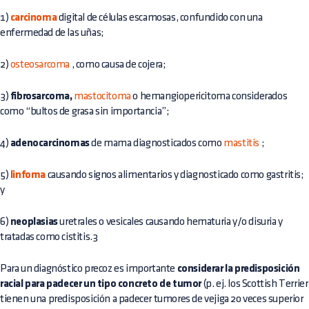
1)
carcinoma
digital de células escamosas, confundido con una
enfermedad de las uñas;
2)
osteosarcoma
, como causa de cojera;
3)
fibrosarcoma,
mastocitoma
o hemangiopericitoma considerados
como “bultos de grasa sin importancia”;
4)
adenocarcinomas
de mama diagnosticados como
mastitis
;
5)
linfoma
causando signos alimentarios y diagnosticado como gastritis;
y
6)
neoplasias
uretrales o vesicales causando hematuria y/o disuria y
tratadas como cistitis.3
Para un diagnóstico precoz es importante
considerar la predisposición
racial para padecer un tipo concreto de tumor
(p. ej. los Scottish Terrier
tienen una predisposición a padecer tumores de vejiga 20 veces superior