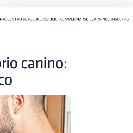
ONAL
CENTRO DE RECURSOS
BIBLIOTECA
WEBINARS
E-LEARNING
CONSULTAS
rio canino:
co