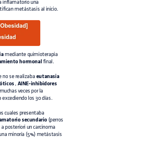
ma inflamatorio una
ifican metástasis al inicio.
ia
mediante quimioterapia
amiento hormonal
final.
e no se realizaba
eutanasia
óticos
,
AINE-inhibidores
e muchas veces por la
 excediendo los 30 días.
los cuales presentaba
lamatorio secundario
(perros
 a posteriori un carcinoma
una minoría (5%) metástasis