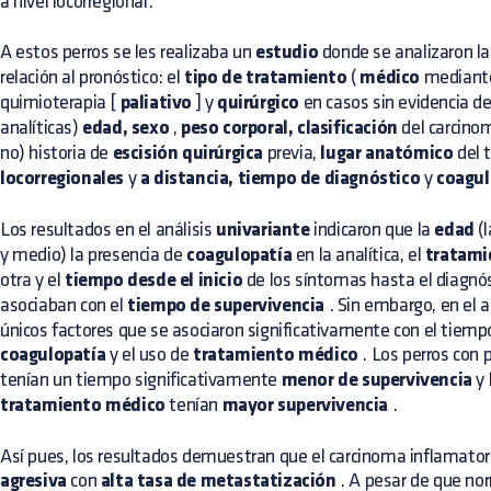
a nivel locorregional.
A estos perros se les realizaba un
estudio
donde se analizaron la
relación al pronóstico: el
tipo de tratamiento
(
médico
median
quimioterapia [
paliativo
] y
quirúrgico
en casos sin evidencia de
analíticas)
edad, sexo
,
peso corporal, clasificación
del carcinom
no) historia de
escisión quirúrgica
previa,
lugar anatómico
del 
locorregionales
y
a distancia, tiempo de diagnóstico
y
coagul
Los resultados en el análisis
univariante
indicaron que la
edad
(l
y medio) la presencia de
coagulopatía
en la analítica, el
tratami
otra y el
tiempo desde el inicio
de los síntomas hasta el diagnó
asociaban con el
tiempo de supervivencia
. Sin embargo, en el a
únicos factores que se asociaron significativamente con el tiempo
coagulopatía
y el uso de
tratamiento médico
. Los perros con 
tenían un tiempo significativamente
menor de supervivencia
y 
tratamiento médico
tenían
mayor supervivencia
.
Así pues, los resultados demuestran que el carcinoma inflamato
agresiva
con
alta tasa de metastatización
. A pesar de que no