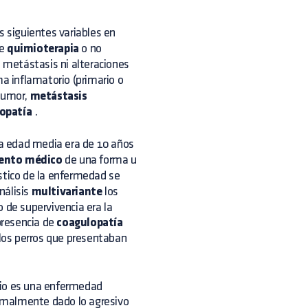
s siguientes variables en
te
quimioterapia
o no
 metástasis ni alteraciones
a inflamatorio (primario o
tumor,
metástasis
opatía
.
a edad media era de 10 años
ento médico
de una forma u
stico de la enfermedad se
nálisis
multivariante
los
 de supervivencia era la
presencia de
coagulopatía
los perros que presentaban
rio es una enfermedad
rmalmente dado lo agresivo