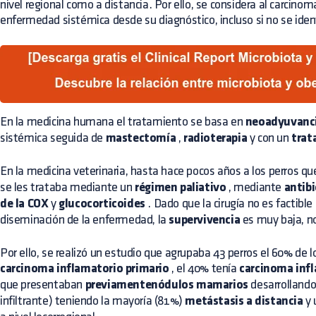
nivel regional como a distancia. Por ello, se considera al carcino
enfermedad sistémica desde su diagnóstico, incluso si no se ident
En la medicina humana el tratamiento se basa en
neoadyuvanc
sistémica seguida de
mastectomía
,
radioterapia
y con un
trat
En la medicina veterinaria, hasta hace pocos años a los perros qu
se les trataba mediante un
régimen paliativo
, mediante
antibi
de la COX
y
glucocorticoides
. Dado que la cirugía no es factibl
diseminación de la enfermedad, la
supervivencia
es muy baja, no
Por ello, se realizó un estudio que agrupaba 43 perros el 60% de 
carcinoma inflamatorio primario
, el 40% tenía
carcinoma inf
que presentaban
previamentenódulos mamarios
desarrollando
infiltrante) teniendo la mayoría (81%)
metástasis a distancia
y 