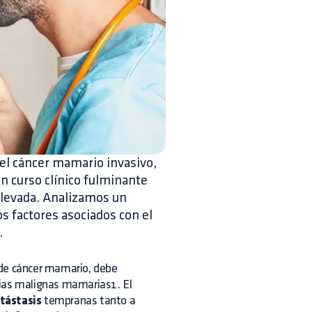
del cáncer mamario invasivo,
n curso clínico fulminante
elevada. Analizamos un
os factores asociados con el
.
 de cáncer mamario, debe
sias malignas mamarias1. El
tástasis
tempranas tanto a