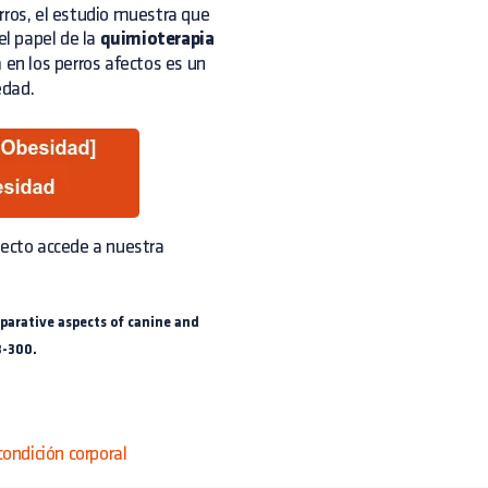
rros, el estudio muestra que
el papel de la
quimioterapia
n
en los perros afectos es un
edad.
pecto
accede a nuestra
omparative aspects of canine and
8-300.
ondición corporal