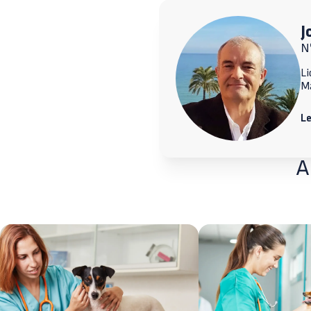
J
N
Li
M
L
A