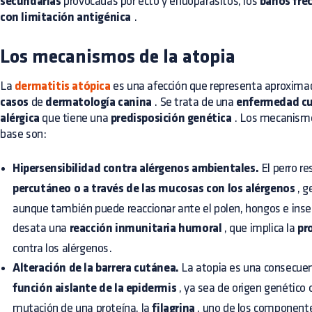
secundarias
provocadas por ecto y endoparásitos, los
baños fre
con limitación antigénica
.
Los mecanismos de la atopia
La
dermatitis atópica
es una afección que representa aproxim
casos
de
dermatología canina
. Se trata de una
enfermedad cu
alérgica
que tiene una
predisposición genética
. Los mecanismo
base son:
Hipersensibilidad contra alérgenos ambientales.
El perro r
percutáneo o a través de las mucosas con los alérgenos
, g
aunque también puede reaccionar ante el polen, hongos e inse
desata una
reacción inmunitaria humoral
, que implica la
pr
contra los alérgenos.
Alteración de la barrera cutánea.
La atopia es una consecuen
función aislante de la epidermis
, ya sea de origen genético 
mutación de una proteína, la
filagrina
, uno de los componente