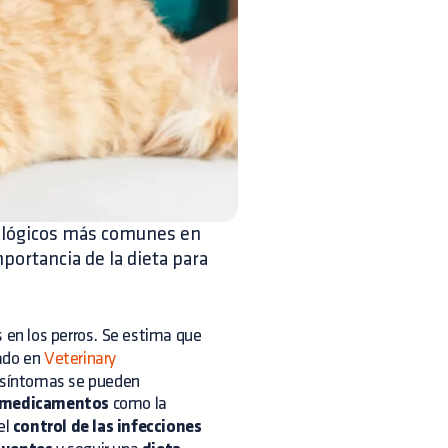
tológicos más comunes en
portancia de la dieta para
en los perros. Se estima que
cado en
Veterinary
s síntomas se pueden
medicamentos
como la
el
control de las infecciones