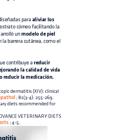
diseñadas para
aliviar los
 estrato córneo facilitando la
sarrolló un
modelo de piel
 la barrera cutánea, como el
que contribuye a
reducir
jorando la calidad de vida
o reducir la medicación.
opic dermatitis (XIV): clinical
pathol
; 81(3-4): 255-269.
rinary diets recommended for
 con ADVANCE VETERINARY DIETS
orts
; 4-5.