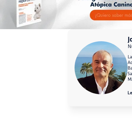
J
Nu
La
A
Ba
Sa
Ma
Le