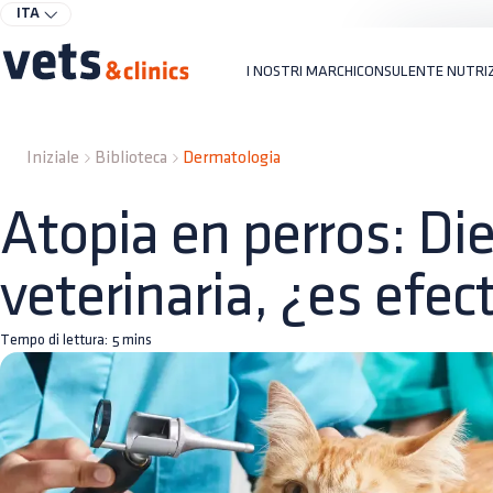
ITA
I NOSTRI MARCHI
CONSULENTE NUTRI
Iniziale
Biblioteca
Dermatologia
Atopia en perros: Di
veterinaria, ¿es efec
Tempo di lettura:
5
mins