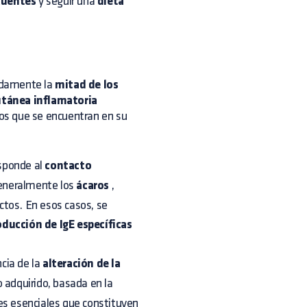
cuentes
y seguir una
dieta
adamente la
mitad de los
tánea inflamatoria
s que se encuentran en su
esponde al
contacto
eneralmente los
ácaros
,
ctos. En esos casos, se
oducción de IgE específicas
cia de la
alteración de la
o adquirido, basada en la
s esenciales que constituyen