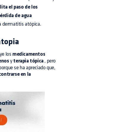
lita el paso de los
érdida de agua
a dermatitis atópica.
atopia
ye los
medicamentos
genos
y
terapia tópica
, pero
porque se ha apreciado que,
contrarse en la