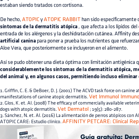
estaban siendo tratados con cortisona.
De hecho,
ATOPIC
y
ATOPIC RABBIT
han sido específicamente 
síntomas de la dermatitis atópica
, que afecta a los lípidos del
entrada de los alérgenos y la deshidratación cutánea. Affinity de
artificial canina
para poner a prueba los nutrientes que refuerzan
Aloe Vera, que posteriormente se incluyeron en el alimento.
Así se pudo obtener una dieta óptima con limitación antigénica 
considerablemente los síntomas de la dermatitis atópica, me
del animal y, en algunos casos, permitiendo incluso eliminar 
1. Griffin, C. E. & DeBoer, D. J. (2001) The ACVD task force on canine at
Vet Immunol Immuno
manifestations of canine atopic dermatitis.
2. Glos, K. et. Al. (2008) The efficacy of commercially available vete
Vet Dermatol
dogs with atopic dermatitis.
; 19(5): 280-287.
3. Sánchez, N. et. Al. (2016) La alimentación de perros atópicos
AFFINITY PETCARE: Clinical Rep
ATOPIC CARE: Estudio clínico.