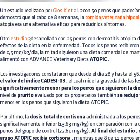
Un estudio realizado por
Glos K et al.
2con 50 perros que padecían
demostró que al cabo de 8 semanas, la
comida veterinaria hipoal
atopia era una alternativa eficaz para reducir los síntomas.
Otro
estudio
3desarrollado con 25 perros con dermatitis atópica d
efectos de la dieta en la enfermedad. Todos los perros recibieron 
de 0,5 mg/kg/día, la mitad siguieron una dieta comercial de man
alimentó con ADVANCE Veterinary Diets
ATOPIC
.
Los investigadores constataron que desde el día 28 y hasta el 56
el
valor del índice CADESI-03
, el cual mide la gravedad de las le
significativamente menor para los perros que siguieron la die
nivel de
prurito
evaluado por los propietarios también
se redujo
menor en los perros que siguieron la dieta ATOPIC.
Por último, la
dosis total de cortisona
administrada a los perro
significativamente inferior (13,63 mg/kg) en comparación con la 
perros del grupo de control (22,61 mg/kg).
Al final del estudio
,
grupo ATOPIC recibía cortisona
, mientras que 8 de 11 perros en