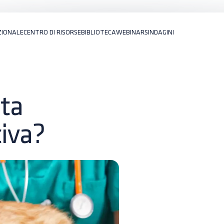
ZIONALE
CENTRO DI RISORSE
BIBLIOTECA
WEBINARS
INDAGINI
eta
tiva?