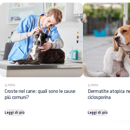
5 mins
5 mins
Croste nel cane: quali sono le cause
Dermatite atopica ne
più comuni?
ciclosporina
Leggi di più
Leggi di più