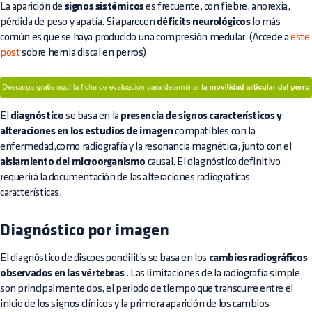
La aparición de
signos sistémicos
es frecuente, con fiebre, anorexia,
pérdida de peso y apatía. Si aparecen
déficits neurológicos
lo más
común es que se haya producido una compresión medular. (Accede a
este
post
sobre hernia discal en perros)
El
diagnóstico
se basa en la
presencia de signos característicos y
alteraciones en los estudios de imagen
compatibles con la
enfermedad,como radiografía y la resonancia magnética, junto con el
aislamiento del microorganismo
causal. El diagnóstico definitivo
requerirá la documentación de las alteraciones radiográficas
características.
Diagnóstico por imagen
El diagnóstico de discoespondilitis se basa en los
cambios radiográficos
observados en las vértebras
. Las limitaciones de la radiografía simple
son principalmente dos, el periodo de tiempo que transcurre entre el
inicio de los signos clínicos y la primera aparición de los cambios