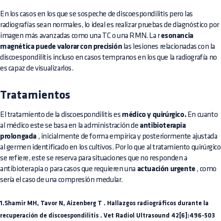
En los casos en los que se sospeche de discoespondilitis pero las
radiografías sean normales, lo ideal es realizar pruebas de diagnóstico por
imagen más avanzadas como una TC o una RMN. La r
esonancia
magnética puede valorar con precisión
las lesiones relacionadas con la
discoespondilitis incluso en casos tempranos en los que la radiografía no
es capaz de visualizarlos.
Tratamientos
El tratamiento de la discoespondilitis es
médico y quirúrgico.
En cuanto
al médico este se basa en la administración de
antibioterapia
prolongada
, inicialmente de forma empírica y posteriormente ajustada
al germen identificado en los cultivos. Por lo que al tratamiento quirúrgico
se refiere, este se reserva para situaciones que no responden a
antibioterapia o para casos que requieren una
actuación urgente
, como
sería el caso de una compresión medular.
1.Shamir MH, Tavor N, Aizenberg T .
Hallazgos radiográficos durante la
recuperación de discoespondilitis
. Vet Radiol Ultrasound 42[6]:496-503