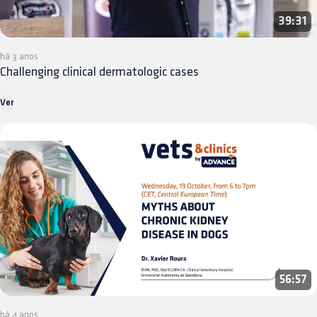
39:31
há 3 anos
Challenging clinical dermatologic cases
Ver
56:57
há 4 anos