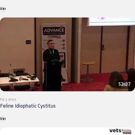
Ver
52:37
há 3 anos
Feline Idiophatic Cystitus
Ver