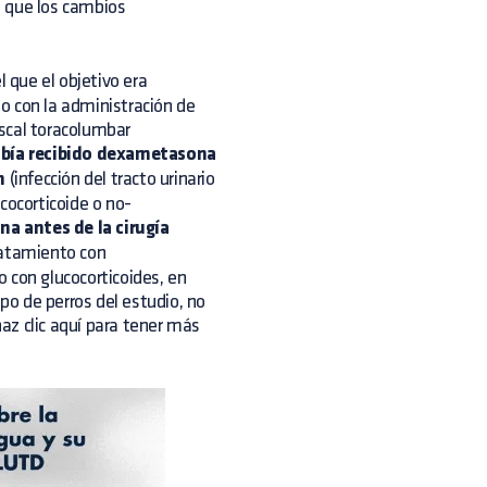
a que los cambios
l que el objetivo era
o con la administración de
scal toracolumbar
abía recibido dexametasona
n
(infección del tracto urinario
cocorticoide o no-
a antes de la cirugía
atamiento con
 con glucocorticoides, en
upo de perros del estudio, no
az clic
aquí
para tener más