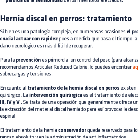
pérdida de la sensibilidad
de los miembros afectados.
Hernia discal en perros: tratamiento
Si bien es una patología compleja, en numerosas ocasiones
el pr
crucial actuar con rapidez
pues a medida que pasa el tiempo la 
daño neurológico es más difícil de recuperar.
Para la
prevención
es primordial un control del peso (para alcan
recomendamos Articular Reduced Calorie, lo puedes encontrar
aq
sobrecargas y tensiones.
En cuanto al
tratamiento de la hernia discal en perros
existen 
quirúrgico. La
intervención quirúrgica
es el tratamiento de elecc
III, IV y V
. Se trata de una operación que generalmente ofrece un
la extracción del material discal herniado para así provocar la d
espinal.
El tratamiento de la hernia
conservador
queda reservado para l
reposo absoluto y en la administración de antiinflamatorios.