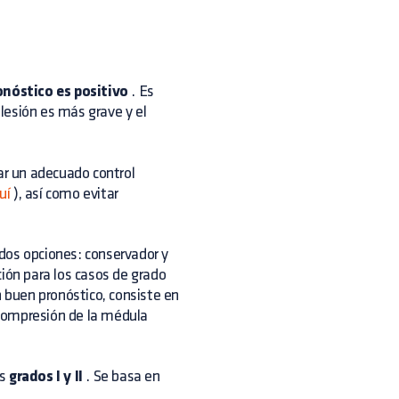
onóstico es positivo
. Es
lesión es más grave y el
zar un adecuado control
uí
), así como evitar
dos opciones: conservador y
ión para los casos de grado
 buen pronóstico, consiste en
escompresión de la médula
os
grados I y II
. Se basa en