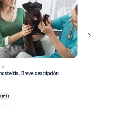
ins
7 mins
osteitis. Breve descripción
Fractura de costilla: Trat
diagnóstico
r más
Leer más