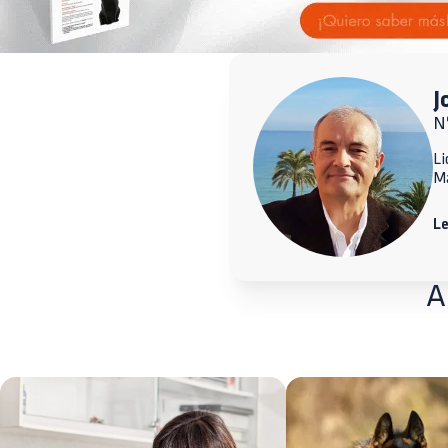
J
N
Li
M
L
A