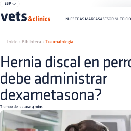
ESP
NUESTRAS MARCAS
ASESOR NUTRICI
Inicio
Biblioteca
Traumatología
Hernia discal en perr
debe administrar
dexametasona?
Tiempo de lectura:
4
mins