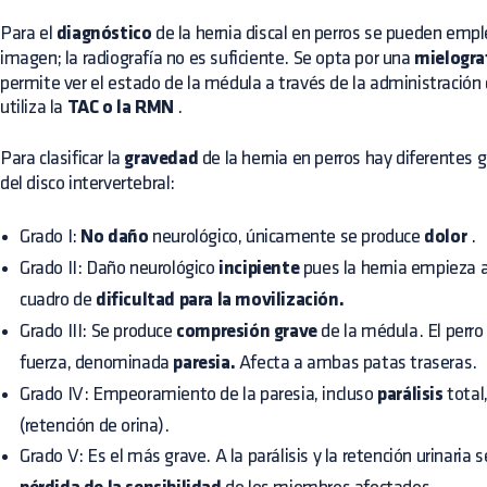
Para el
diagnóstico
de la hernia discal en perros se pueden empl
imagen; la radiografía no es suficiente. Se opta por una
mielogra
permite ver el estado de la médula a través de la administració
utiliza la
TAC o la RMN
.
Para clasificar la
gravedad
de la hernia en perros hay diferentes 
del disco intervertebral:
Grado I:
No daño
neurológico, únicamente se produce
dolor
.
Grado II: Daño neurológico
incipiente
pues la hernia empieza a
cuadro de
dificultad para la movilización.
Grado III: Se produce
compresión grave
de la médula. El perro
fuerza, denominada
paresia.
Afecta a ambas patas traseras.
Grado IV: Empeoramiento de la paresia, incluso
parálisis
total
(retención de orina).
Grado V: Es el más grave. A la parálisis y la retención urinaria