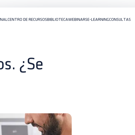
ONAL
CENTRO DE RECURSOS
BIBLIOTECA
WEBINARS
E-LEARNING
CONSULTAS
os. ¿Se