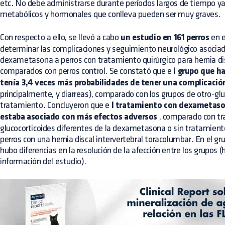
etc. No debe administrarse durante períodos largos de tiempo y
metabólicos y hormonales que conlleva pueden ser muy graves.
Con respecto a ello, se llevó a cabo
un estudio en 161 perros
en e
determinar las complicaciones y seguimiento neurológico asociad
dexametasona a perros con tratamiento quirúrgico para hernia di
comparados con perros control. Se constató que e
l grupo que h
tenía 3,4 veces más probabilidades de tener una complicació
principalmente, y diarreas), comparado con los grupos de otro-glu
tratamiento. Concluyeron que e
l tratamiento con dexametason
estaba asociado con más efectos adversos
, comparado con tr
glucocorticoides diferentes de la dexametasona o sin tratamiento
perros con una hernia discal intervertebral toracolumbar. En el gr
hubo diferencias en la resolución de la afección entre los grupos (h
información del estudio).