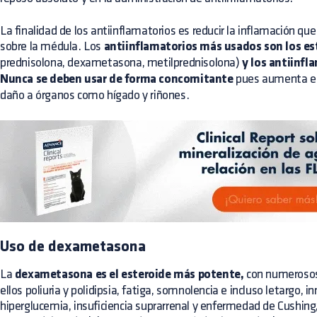
La finalidad de los antiinflamatorios es reducir la inflamación que
sobre la médula. Los
antiinflamatorios más usados son los es
prednisolona, dexametasona, metilprednisolona)
y los antiinfl
Nunca se deben usar de forma concomitante
pues aumenta el
daño a órganos como hígado y riñones.
Uso de dexametasona
La
dexametasona es el esteroide más potente,
con numerosos 
ellos poliuria y polidipsia, fatiga, somnolencia e incluso letargo,
hiperglucemia, insuficiencia suprarrenal y enfermedad de Cushing,