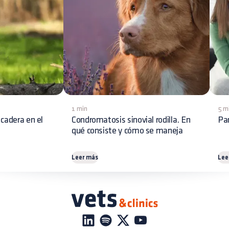
1 min
5 m
 cadera en el
Condromatosis sinovial rodilla. En
Pan
qué consiste y cómo se maneja
Leer más
Lee