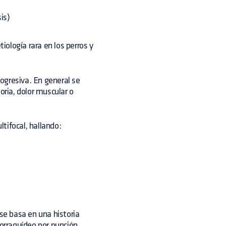
is)
iología rara en los perros y
rogresiva. En general se
oria, dolor muscular o
tifocal, hallando:
 se basa en una historia
lorraquídeo por punción