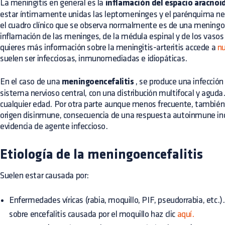
La meningitis en general es la
inflamación del espacio aracnoid
estar íntimamente unidas las leptomeninges y el parénquima ner
el cuadro clínico que se observa normalmente es de una meningom
inflamación de las meninges, de la médula espinal y de los vaso
quieres más información sobre la meningitis-arteritis accede a
nu
suelen ser infecciosas, inmunomediadas e idiopáticas.
En el caso de una
meningoencefalitis
, se produce una infección
sistema nervioso central, con una distribución multifocal y aguda
cualquier edad. Por otra parte aunque menos frecuente, también
origen disinmune, consecuencia de una respuesta autoinmune inc
evidencia de agente infeccioso.
Etiología de la meningoencefalitis
Suelen estar causada por:
Enfermedades víricas (rabia, moquillo, PIF, pseudorrabia, etc.)
sobre encefalitis causada por el moquillo haz clic
aquí.