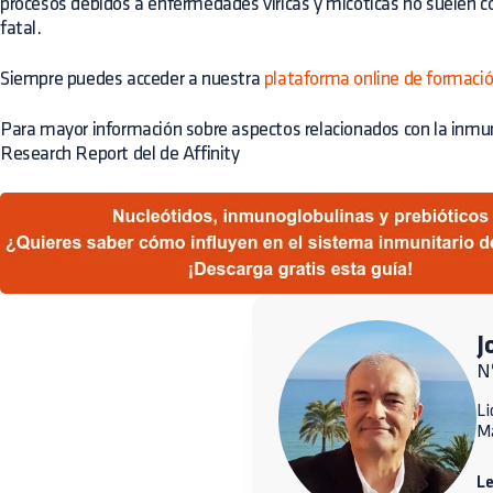
procesos debidos a enfermedades víricas y micóticas no suelen co
fatal.
Siempre puedes acceder a nuestra
plataforma online de formaci
Para mayor información sobre aspectos relacionados con la inmu
Research Report del de Affinity
J
N
Li
M
L