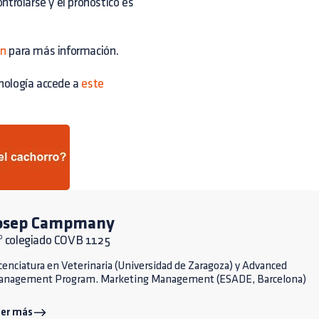
ntrolarse y el pronóstico es
ón
para más información.
nología accede a
este
osep Campmany
º colegiado COVB 1125
cenciatura en Veterinaria (Universidad de Zaragoza) y Advanced
anagement Program. Marketing Management (ESADE, Barcelona)
eer más