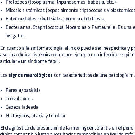
Protozoos (toxoplasma, tripanosomas, babesia, etc.).
Micosis sistémicas (especialmente criptococosis y blastomicos
Enfermedades rickettsiales como la ehrlichiosis.
Bacterianas: Staphilococcus, Nocardias o Pasteurella. Es una et
los gatos.
En cuanto a la sintomatología, al inicio puede ser inespecífica y p
asocia a clínica sistémica como por ejemplo una infección respirat
articular y un síndrome febril.
Los
signos neurológicos
son característicos de una patología mul
Paresia/parálisis
Convulsiones
Cabeza ladeada
Nistagmus, ataxia y temblor
El diagnóstico de presunción de la meningoencefalitis en el perro
clínica compatible junto a resultados compatibles en líquido cefa