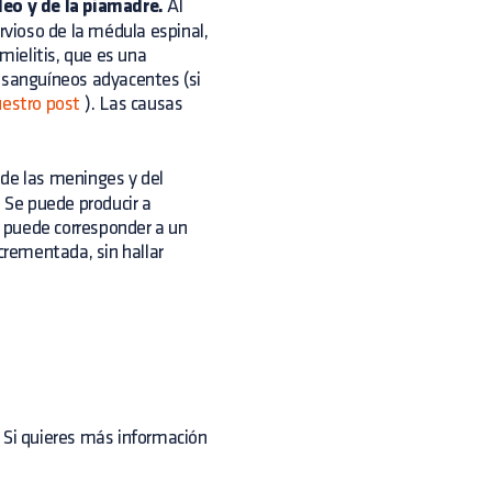
eo y de la piamadre.
Al
vioso de la médula espinal,
ielitis, que es una
s sanguíneos adyacentes (si
estro post
). Las causas
 de las meninges y del
. Se puede producir a
 puede corresponder a un
rementada, sin hallar
. Si quieres más información