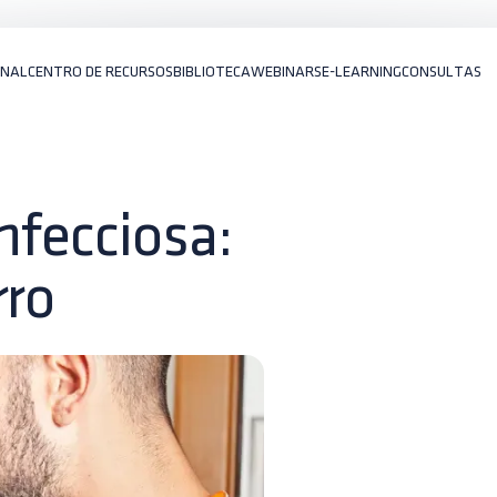
ONAL
CENTRO DE RECURSOS
BIBLIOTECA
WEBINARS
E-LEARNING
CONSULTAS
nfecciosa:
rro