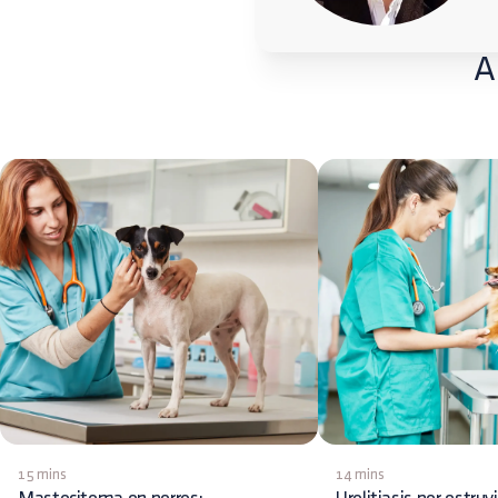
A
15 mins
14 mins