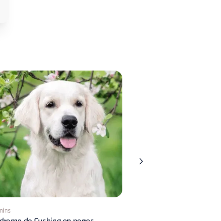
mins
8 mins