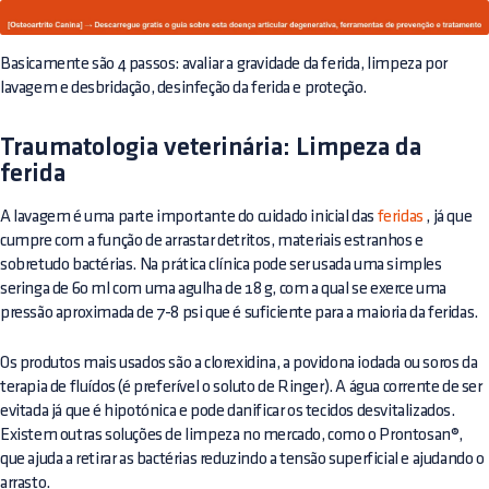
Basicamente são 4 passos: avaliar a gravidade da ferida, limpeza por
lavagem e desbridação, desinfeção da ferida e proteção.
Traumatologia veterinária: Limpeza da
ferida
A lavagem é uma parte importante do cuidado inicial das
feridas
, já que
cumpre com a função de arrastar detritos, materiais estranhos e
sobretudo bactérias. Na prática clínica pode ser usada uma simples
seringa de 60 ml com uma agulha de 18 g, com a qual se exerce uma
pressão aproximada de 7-8 psi que é suficiente para a maioria da feridas.
Os produtos mais usados são a clorexidina, a povidona iodada ou soros da
terapia de fluídos (é preferível o soluto de Ringer). A água corrente de ser
evitada já que é hipotónica e pode danificar os tecidos desvitalizados.
Existem outras soluções de limpeza no mercado, como o Prontosan®,
que ajuda a retirar as bactérias reduzindo a tensão superficial e ajudando o
arrasto.