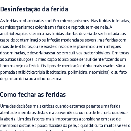
Desinfestação da ferida
As feridas contaminadas contêm microrganismos. Nas feridas infetadas,
os microrganismos colonizam a ferida e reproduzem-se nela. A
antibioterapia sistémica nas feridas abertas deveria de ser limitada aos
casos de contaminação ou infeção moderada ou severa, nas feridas com
mais de 6-8 horas, ou se existe o risco de septicemia ou em infeções
disseminadas, e deveria basear-se em cultivos bacteriológicos. Em todas
as outras situações, a medicação tópica pode ser suficiente fazendo um
bom manejo da ferida. Os tipos de medicação tópica mais usados são a
pomada antibiótica tripla (bacitracina, polimixina, neomicina), o sulfato
de gentamicina ou a nitrofurazona.
Como fechar as feridas
Uma das decisões mais críticas quando estamos perante uma ferida
aberta de membros distais é a conveniência ou não de fecha-la ou deixa-
la aberta. Um dos fatores mais importantes a considerar em caso de
membros distais é a pouca flacidez da pele, a qual dificulta muitas vezes o