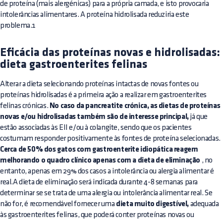
de proteína (mais alergénicas) para a própria camada, e isto provocaria
intolerâncias alimentares. A proteína hidrolisada reduziria este
problema.1
Eficácia das proteínas novas e hidrolisadas:
dieta gastroenterites felinas
Alterar a dieta selecionando proteínas intactas de novas fontes ou
proteínas hidrolisadas é a primeira ação a realizar em gastroenterites
felinas crónicas.
No caso da pancreatite crónica, as dietas de proteínas
novas e/ou hidrolisadas também são de interesse principal,
já que
estão associadas às EII e/ou à colangite, sendo que os pacientes
costumam responder positivamente às fontes de proteína selecionadas.
Cerca de 50% dos gatos com gastroenterite idiopática reagem
melhorando o quadro clínico apenas com a dieta de eliminação
, no
entanto, apenas em 29% dos casos a intolerância ou alergia alimentar é
real.A dieta de eliminação será indicada durante 4-8 semanas para
determinar se se trata de uma alergia ou intolerância alimentar real. Se
não for, é recomendável fornecer uma
dieta muito digestível,
adequada
às gastroenterites felinas, que poderá conter proteínas novas ou