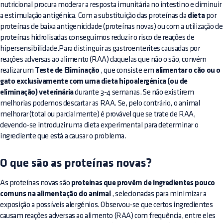
nutricional procura moderar a resposta imunitária no intestino e diminuir
a estimulação antigénica. Com a substituição das proteínas da
dieta
por
proteínas de baixa antigenicidade (proteínas novas) ou com a utilização de
proteínas hidrolisadas conseguimos reduzir o risco de reações de
hipersensibilidade.Para distinguir as gastroenterites causadas por
reações adversas ao alimento (RAA) daquelas que não o são, convém
realizar um
Teste de Eliminação
, que consiste em
alimentar o cão ou o
gato exclusivamente com uma dieta hipoalergénica (ou de
eliminação) veterinária
durante 3-4 semanas. Se não existirem
melhorias podemos descartar as RAA. Se, pelo contrário, o animal
melhorar (total ou parcialmente) é provável que se trate de RAA,
devendo-se introduzir uma dieta experimental para determinar o
ingrediente que está a causar o problema.
O que são as proteínas novas?
As proteínas novas são
proteínas que provêm de ingredientes pouco
comuns na alimentação do animal
, selecionadas para minimizar a
exposição a possíveis alergénios. Observou-se que certos ingredientes
causam reações adversas ao alimento (RAA) com frequência, entre eles