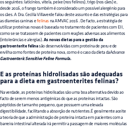
os seguintes: laticínios, vitela, peixe (nos felinos), trigo (nos cães) e,
desde 2016, o frango também é considerado um possível alergénio para
os cães. A Dra. Cecilia Villaverde falou deste assunto e das estratégias para
as diarreias caninas e
felinas
na AMVAC 2016
.
De facto, a estratégia de
utilizar proteínas novas é baseada no tratamento de pacientes com EII,
como se se tratassem de pacientes com reações adversas aos alimentos
(intolerâncias e alergias).
As novas dietas para a gestão da
gastroenterite felina
são desenvolvidas com proteína de peru e de
ervilha como fontes de proteína nova, como é o caso da dieta daAdvance
Gastroenteric Sensitive Feline Formula.
E as proteínas hidrolisadas são adequadas
para a dieta em gastroenterites felinas?
Na verdade, as proteínas hidrolisadas são uma boa alternativa devido ao
facto de serem menos antigénicas do que as proteínas intactas. São
péptidos de tamanho pequeno, que possuem uma elevada
digestibilidade, facilitando a absorção de nutrientes.É geralmente aceite
a teoria de que a administração de proteína intacta em pacientes com a
barreira intestinal alterada irá permitir a passagem de maiores moléculas