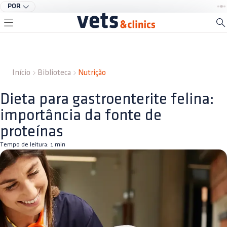
POR
Início
Biblioteca
Nutrição
Dieta para gastroenterite felina:
importância da fonte de
proteínas
Tempo de leitura:
1
min