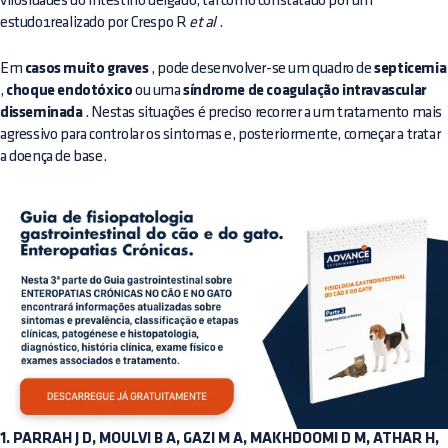
vilosidades do intestino delgado, tal como constatado por um
estudo1realizado por Crespo R
et al
.
Em
casos muito graves
, pode desenvolver-se um quadro de
septicemia
,
choque endotóxico
ou uma
síndrome de coagulação intravascular
disseminada
. Nestas situações é preciso recorrer a um tratamento mais
agressivo para controlar os sintomas e, posteriormente, começar a tratar
a doença de base.
1. PARRAH J D, MOULVI B A, GAZI M A, MAKHDOOMI D M, ATHAR H,