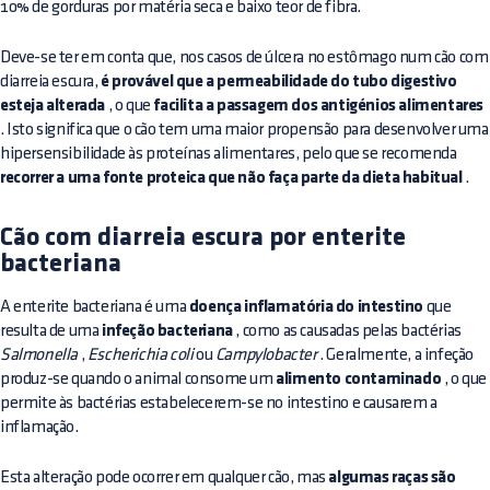
10% de gorduras por matéria seca e baixo teor de fibra.
Deve-se ter em conta que, nos casos de úlcera no estômago num cão com
diarreia escura,
é provável que a permeabilidade do tubo digestivo
esteja alterada
, o que
facilita a passagem dos antigénios alimentares
. Isto significa que o cão tem uma maior propensão para desenvolver uma
hipersensibilidade às proteínas alimentares, pelo que se recomenda
recorrer a uma fonte proteica que não faça parte da dieta habitual
.
Cão com diarreia escura por enterite
bacteriana
A enterite bacteriana é uma
doença inflamatória do intestino
que
resulta de uma
infeção bacteriana
, como as causadas pelas bactérias
Salmonella
,
Escherichia coli
ou
Campylobacter
. Geralmente, a infeção
produz-se quando o animal consome um
alimento contaminado
, o que
permite às bactérias estabelecerem-se no intestino e causarem a
inflamação.
Esta alteração pode ocorrer em qualquer cão, mas
algumas raças são