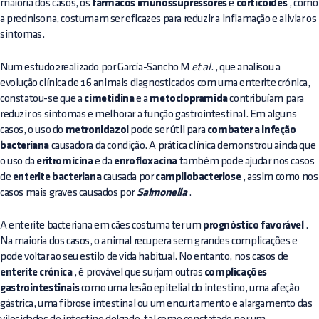
maioria dos casos, os
fármacos imunossupressores
e
corticoides
, como
a prednisona, costumam ser eficazes para reduzir a inflamação e aliviar os
sintomas.
Num estudo2realizado por García-Sancho M
et al.
, que analisou a
evolução clínica de 16 animais diagnosticados com uma enterite crónica,
constatou-se que a
cimetidina
e a
metoclopramida
contribuíam para
reduzir os sintomas e melhorar a função gastrointestinal. Em alguns
casos, o uso do
metronidazol
pode ser útil para
combater a infeção
bacteriana
causadora da condição. A prática clínica demonstrou ainda que
o uso da
eritromicina
e da
enrofloxacina
também pode ajudar nos casos
de
enterite bacteriana
causada por
campilobacteriose
, assim como nos
casos mais graves causados por
Salmonella
.
A enterite bacteriana em cães costuma ter um
prognóstico favorável
.
Na maioria dos casos, o animal recupera sem grandes complicações e
pode voltar ao seu estilo de vida habitual. No entanto, nos casos de
enterite crónica
, é provável que surjam outras
complicações
gastrointestinais
como uma lesão epitelial do intestino, uma afeção
gástrica, uma fibrose intestinal ou um encurtamento e alargamento das