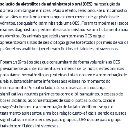
solução de eletrólitos de administração oral (OES)
na resolução da
diarreia com sangue em cães
.
Para o efeito, selecionou-se uma amostra
de 20 cães com diarreia com sangue e com menos de 3 episódios de
vómitos, aos quais foi administrada uma OES. Foram também realizados
exames diagnósticos pertinentes e administrou-se um tratamento para
os vómitos. Os animais que rejeitaram tomar as OES ou que
apresentavam sinais de desidratação grave (detetados por meio de vários
parâmetros analíticos) receberam fluidos cristaloides intravenosos.
Foram 13 (65%) os cães que consumiram de forma voluntária as OES
previamente ao internamento. Em menos de 24 horas, estes animais
possuíam o hematócrito, as proteínas totais no soro e a concentração de
ureia substancialmente inferiores aos valores no momento do
internamento. Por outro lado, não se observaram mudanças
significativas noutros parâmetros como o pH sanguíneo, o excesso de
bases alcalinas, as concentrações de sódio, potássio, cloro, cálcio e
magnésio iónicos, e a concentração de lactato. Verificou-se que o
tratamento apresentou uma boa relação custo-eficácia, sendo os custos
significativamente menores para o grupo da OES do que para o grupo
tratado com fluidos intravenosos.