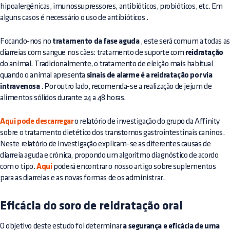
hipoalergénicas, imunossupressores, antibióticos, probióticos, etc.
Em
alguns casos é necessário o uso de antibióticos
.
Focando-nos no
tratamento da fase aguda
, este será comum a todas as
diarreias com sangue nos cães: tratamento de suporte com
reidratação
do animal. Tradicionalmente, o tratamento de eleição mais habitual
quando o animal apresenta
sinais de alarme é a reidratação por via
intravenosa
. Por outro lado, recomenda-se a realização de jejum de
alimentos sólidos durante 24 a 48 horas.
Aqui pode descarregar
o relatório de investigação do grupo da Affinity
sobre o tratamento dietético dos transtornos gastrointestinais caninos.
Neste relatório de investigação explicam-se as diferentes causas de
diarreia aguda e crónica, propondo um algoritmo diagnóstico de acordo
com o tipo.
Aqui
poderá encontrar o nosso artigo sobre suplementos
para as diarreias e as novas formas de os administrar.
Eficácia do soro de reidratação oral
O objetivo deste estudo foi determinar
a segurança e eficácia de uma