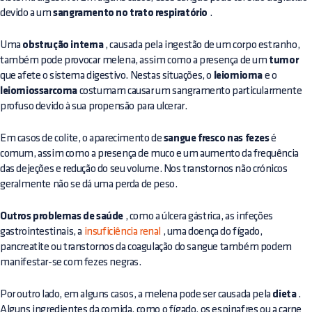
devido a um
sangramento no trato respiratório
.
Uma
obstrução interna
, causada pela ingestão de um corpo estranho,
também pode provocar melena, assim como a presença de um
tumor
que afete o sistema digestivo. Nestas situações, o
leiomioma
e o
leiomiossarcoma
costumam causar um sangramento particularmente
profuso devido à sua propensão para ulcerar.
Em casos de colite, o aparecimento de
sangue fresco nas fezes
é
comum, assim como a presença de muco e um aumento da frequência
das dejeções e redução do seu volume. Nos transtornos não crónicos
geralmente não se dá uma perda de peso.
Outros problemas de saúde
, como a úlcera gástrica, as infeções
gastrointestinais, a
insuficiência renal
, uma doença do fígado,
pancreatite ou transtornos da coagulação do sangue também podem
manifestar-se com fezes negras.
Por outro lado, em alguns casos, a melena pode ser causada pela
dieta
.
Alguns ingredientes da comida, como o fígado, os espinafres ou a carne