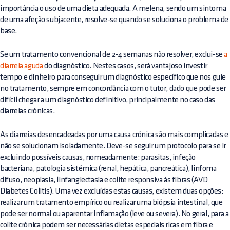
importância o uso de uma dieta adequada. A melena, sendo um sintoma
de uma afeção subjacente, resolve-se quando se soluciona o problema de
base.
Se um tratamento convencional de 2-4 semanas não resolver, exclui-se
a
diarreia aguda
do diagnóstico. Nestes casos, será vantajoso investir
tempo e dinheiro para conseguir um diagnóstico específico que nos guie
no tratamento, sempre em concordância com o tutor, dado que pode ser
difícil chegar a um diagnóstico definitivo, principalmente no caso das
diarreias crónicas.
As diarreias desencadeadas por uma causa crónica são mais complicadas e
não se solucionam isoladamente. Deve-se seguir um protocolo para se ir
excluindo possíveis causas, nomeadamente: parasitas, infeção
bacteriana, patologia sistémica (renal, hepática, pancreática), linfoma
difuso, neoplasia, linfangiectasia e colite responsiva às fibras (AVD
Diabetes Colitis). Uma vez excluídas estas causas, existem duas opções:
realizar um tratamento empírico ou realizar uma biópsia intestinal, que
pode ser normal ou aparentar inflamação (leve ou severa). No geral, para a
colite crónica podem ser necessárias dietas especiais ricas em fibra e