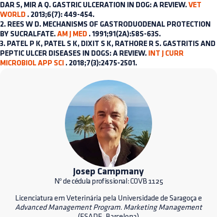
DAR S, MIR A Q. GASTRIC ULCERATION IN DOG: A REVIEW.
VET
WORLD
. 2013;6(7): 449-454.
2. REES W D. MECHANISMS OF GASTRODUODENAL PROTECTION
BY SUCRALFATE.
AM J MED
. 1991;91(2A):58S-63S.
3. PATEL P K, PATEL S K, DIXIT S K, RATHORE R S. GASTRITIS AND
PEPTIC ULCER DISEASES IN DOGS: A REVIEW.
INT J CURR
MICROBIOL APP SCI
. 2018;7(3):2475-2501.
Josep Campmany
Nº de cédula profissional: COVB 1125
Licenciatura em Veterinária pela Universidade de Saragoça e
Advanced Management Program
.
Marketing Management
(ESADE, Barcelona)