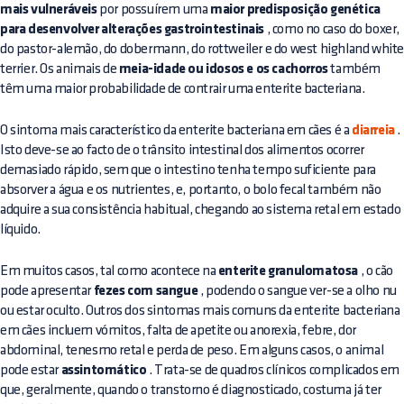
mais vulneráveis
por possuírem uma
maior predisposição genética
para desenvolver alterações gastrointestinais
, como no caso do boxer,
do pastor-alemão, do dobermann, do rottweiler e do west highland whit
terrier. Os animais de
meia-idade ou idosos e os cachorros
também
têm uma maior probabilidade de contrair uma enterite bacteriana.
O sintoma mais característico da enterite bacteriana em cães é a
diarreia
.
Isto deve-se ao facto de o trânsito intestinal dos alimentos ocorrer
demasiado rápido, sem que o intestino tenha tempo suficiente para
absorver a água e os nutrientes, e, portanto, o bolo fecal também não
adquire a sua consistência habitual, chegando ao sistema retal em estado
líquido.
Em muitos casos, tal como acontece na
enterite granulomatosa
, o cão
pode apresentar
fezes com sangue
, podendo o sangue ver-se a olho nu
ou estar oculto. Outros dos sintomas mais comuns da enterite bacteriana
em cães incluem vómitos, falta de apetite ou anorexia, febre, dor
abdominal, tenesmo retal e perda de peso. Em alguns casos, o animal
pode estar
assintomático
. Trata-se de quadros clínicos complicados em
que, geralmente, quando o transtorno é diagnosticado, costuma já ter