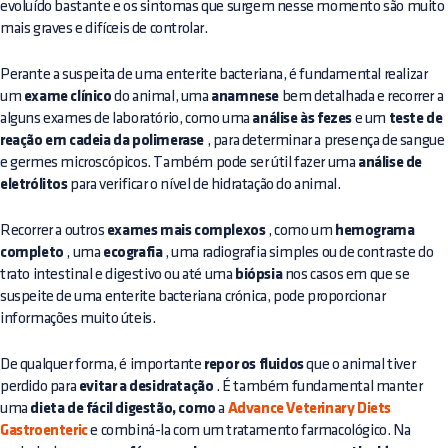
evoluído bastante e os sintomas que surgem nesse momento são muito
mais graves e difíceis de controlar.
Perante a suspeita de uma enterite bacteriana, é fundamental realizar
um
exame clínico
do animal, uma
anamnese
bem detalhada e recorrer a
alguns exames de laboratório, como uma
análise às fezes
e um
teste de
reação em cadeia da polimerase
, para determinar a presença de sangue
e germes microscópicos. Também pode ser útil fazer uma
análise de
eletrólitos
para verificar o nível de hidratação do animal.
Recorrer a outros
exames mais complexos
, como um
hemograma
completo
, uma
ecografia
, uma radiografia simples ou de contraste do
trato intestinal e digestivo ou até uma
biópsia
nos casos em que se
suspeite de uma enterite bacteriana crónica, pode proporcionar
informações muito úteis.
De qualquer forma, é importante
repor os fluidos
que o animal tiver
perdido para
evitar a desidratação
. É também fundamental manter
uma
dieta de fácil digestão, como
a
Advance Veterinary Diets
Gastroenteric
e combiná-la com um tratamento farmacológico. Na