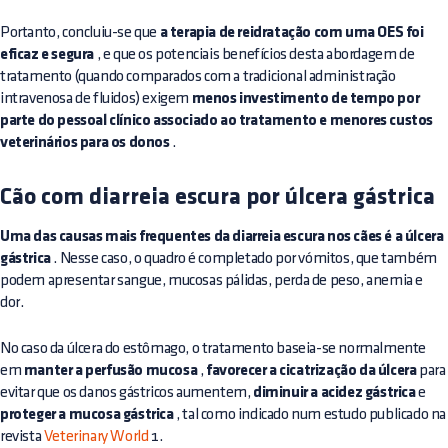
Portanto, concluiu-se que
a terapia de reidratação com uma OES foi
eficaz e segura
, e que os potenciais benefícios desta abordagem de
tratamento (quando comparados com a tradicional administração
intravenosa de fluidos) exigem
menos investimento de tempo por
parte do pessoal clínico associado ao tratamento e menores custos
veterinários para os donos
.
Cão com diarreia escura por úlcera gástrica
Uma das causas mais frequentes da diarreia escura nos cães é a úlcera
gástrica
. Nesse caso, o quadro é completado por vómitos, que também
podem apresentar sangue, mucosas pálidas, perda de peso, anemia e
dor.
No caso da úlcera do estômago, o tratamento baseia-se normalmente
em
manter a perfusão mucosa
,
favorecer a cicatrização da úlcera
para
evitar que os danos gástricos aumentem,
diminuir a acidez gástrica
e
proteger a mucosa gástrica
, tal como indicado num estudo publicado na
revista
Veterinary World
1.