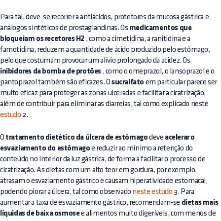
Para tal, deve-se recorrer a antiácidos, protetores da mucosa gástrica e
análogos sintéticos de prostaglandinas. Os
medicamentos que
bloqueiam os recetores H2
, como a cimetidina, a ranitidina e a
famotidina, reduzem a quantidade de ácido produzido pelo estômago,
pelo que costumam provocar um alívio prolongado da acidez. Os
inibidores da bomba de protões
, como o omeprazol, o lansoprazol e o
pantoprazol também são eficazes. O
sucralfato
em particular parece ser
muito eficaz para proteger as zonas ulceradas e facilitar a cicatrização,
além de contribuir para eliminar as diarreias, tal como explicado neste
estudo
2.
O
tratamento dietético da úlcera de estômago
deve
acelerar o
esvaziamento do estômago
e reduzir ao mínimo a retenção do
conteúdo no interior da luz gástrica, de forma a facilitar o processo de
cicatrização. As dietas com um alto teor em gordura, por exemplo,
atrasam o esvaziamento gástrico e causam hiperatividade estomacal,
podendo piorar a úlcera, tal como observado
neste estudo
3. Para
aumentar a taxa de esvaziamento gástrico, recomendam-se
dietas mais
líquidas de baixa osmose
e alimentos muito digeríveis, com menos de