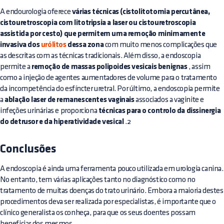
A endourologia oferece
várias técnicas (cistolitotomia percutânea,
cistouretroscopia com litotripsia a laser ou cistouretroscopia
assistida por cesto) que permitem uma remoção minimamente
invasiva dos
urólitos
dessa zona
com muito menos complicações que
as descritas com as técnicas tradicionais. Além disso, a endoscopia
permite a
remoção de massas polipoides vesicais benignas
, assim
como a injeção de agentes aumentadores de volume para o tratamento
da incompetência do esfíncter uretral. Por último, a endoscopia permite
a
ablação laser de remanescentes vaginais
associados a vaginite e
infeções urinárias e proporciona
técnicas para o controlo da dissinergia
do detrusor e da hiperatividade vesical
.2
Conclusões
A endoscopia é ainda uma ferramenta pouco utilizada em urologia canina.
No entanto, tem várias aplicações tanto no diagnóstico como no
tratamento de muitas doenças do trato urinário. Embora a maioria destes
procedimentos deva ser realizada por especialistas, é importante que o
clínico generalista os conheça, para que os seus doentes possam
beneficiar dos mesmos.