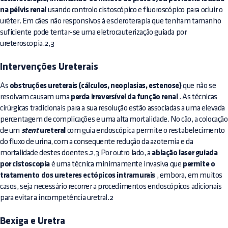
na pélvis renal
usando controlo cistoscópico e fluoroscópico para ocluir o
uréter. Em cães não responsivos à escleroterapia que tenham tamanho
suficiente pode tentar-se uma eletrocauterização guiada por
ureteroscopia.2,3
Intervenções Ureterais
As
obstruções ureterais (cálculos, neoplasias, estenose)
que não se
resolvam causam uma
perda irreversível da função renal
. As técnicas
cirúrgicas tradicionais para a sua resolução estão associadas a uma elevada
percentagem de complicações e uma alta mortalidade. No cão, a colocação
de um
stent
ureteral
com guia endoscópica permite o restabelecimento
do fluxo de urina, com a consequente redução da azotemia e da
mortalidade destes doentes.2,3 Por outro lado, a
ablação laser guiada
por cistoscopia
é uma técnica minimamente invasiva que
permite o
tratamento dos ureteres ectópicos intramurais
, embora, em muitos
casos, seja necessário recorrer a procedimentos endoscópicos adicionais
para evitar a incompetência uretral.2
Bexiga e Uretra