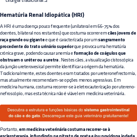
cirurgia tradicional.2
Hematúria Renal Idiopática (HRI)
A HRI é uma doença pouco frequente (unilateral em 66-75% dos
doentes, bilateral nos restantes) que costuma ocorrer em
cães jovens de
raça grande ou gigante
e que é caracterizada por um
sangramento
procedente do trato urinário superior
que provoca uma hematúria
crónica grave, podendo causar anemia e
formação de coágulos que
obstruam o uréter ou a uretra
. Nestes cães, a visualização cistoscópica
da junção ureterovesical permite identificar a origem da hematúria.
Tradicionalmente, estes doentes eram tratados por ureteronefrectomia,
mas atualmente recomendam-se opções menos agressivas. Em
medicina humana, costuma recorrer-se à eletrocauterização por utereno-
nefroscópio, mas esta técnica não é viável em medicina veterinária.
Portanto,
em medicina veterinária costuma recorrer-se à
escleroterapia, infundindo-se nitrato de prata e/ou povidona iodada