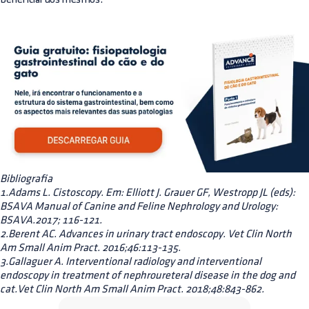
Bibliografia
1.Adams L. Cistoscopy. Em: Elliott J. Grauer GF, Westropp JL (eds):
BSAVA Manual of Canine and Feline Nephrology and Urology:
BSAVA.2017; 116-121.
2.Berent AC. Advances in urinary tract endoscopy. Vet Clin North
Am Small Anim Pract. 2016;46:113-135.
3.Gallaguer A. Interventional radiology and interventional
endoscopy in treatment of nephroureteral disease in the dog and
cat.Vet Clin North Am Small Anim Pract. 2018;48:843-862.