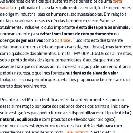
As evidências científicas que sustentam os benefícios de uma
dieta
variada
, equilibrada e baseada em alimentos sem adição de ingredientes
de origem industrial para os humanos, são avassaladoras. Em relação à
dieta para animais, essas evidências também existem. Sabe-se
atualmente, inclusive, o quão importante é esta
dieta para os animais
,
nomeadamente para
evitar transtornos de comportamento
ou
doenças
degenerativas
como a
artrose
. Tudo isto está diretamente
relacionado com uma dieta adequada (variada, equilibrada), mas também
com a qualidade dos alimentos. Uma ÓTIMA QUALIDADE dos alimentos,
sob o ponto de vista de alguns consumidores, é aquela que mais se
assemelha à que os nossos animais de estimação poderiam encontrar na
própria natureza, e que lhes forneça
nutrientes de elevado valor
biológico. Isso irá permitir que a dieta lhes proporcione bem-estar e um
correto desenvolvimento.
Perante as evidências científicas referidas anteriormente e a procura
dessa alimentação por parte dos próprios donos dos animais, iniciaram-
se investigações para poder formular e disponibilizar esse tipo de
dieta
(
natural
,
equilibrada
e com produtos de elevado valor biológico),
reunindo esses esforços numa gama de alta nutrição elaborada com
ingredientes naturais denominada
True Instinct
. Nesta dieta, a