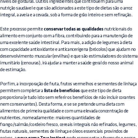
níveis de gorduras. Outros ingredientes que contribuem para uma
nutrição saudável e que são adicionados a este tipo de dietas são o arroz
integral, a aveia e a cevada, sob a forma de grão inteiro e sem refinação.
Este processo permite
conservar todas as qualidades
nutricionais do
alimento em conjunto com a fibra, contribuindo para a manutenção de
uma excelente saúde intestinal. Para mais, a adição de legumes à dieta
com capacidade antioxidante e anticancerígena (brócolos) que ajudam no
desenvolvimento muscular (ervilhas) e que são estimuladores do sistema
imunitário (cenouras), irá ajudar a manter a saúde geral do nosso animal
de estimação.
Por fim, a incorporação de fruta, frutos vermelhos e sementes de linhaça
permitem completar a
lista de benefícios
que este tipo de dieta
proporciona (e tudo isto sem referir os benefícios de não incluir corantes
nem conservantes). Desta forma, e se se pretende uma dieta com
alimentos de primeira qualidade e com uma elevada concentração de
nutrientes, nomeadamente: maiores quantidades de
frango/salmão/cordeiro fresco, cereais integrais não refinados, legumes,
frutas naturais, sementes de linhaça e óleos essenciais provindos de