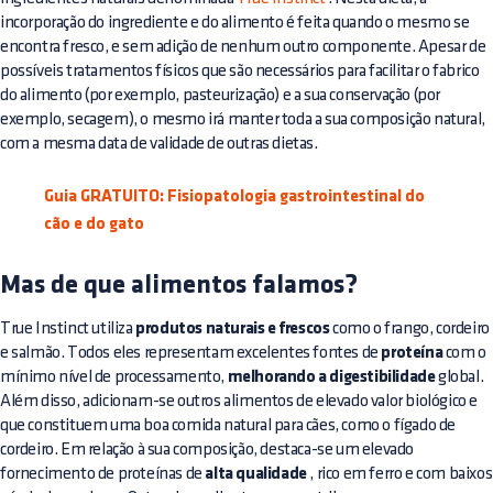
incorporação do ingrediente e do alimento é feita quando o mesmo se
encontra fresco, e sem adição de nenhum outro componente. Apesar de
possíveis tratamentos físicos que são necessários para facilitar o fabrico
do alimento (por exemplo, pasteurização) e a sua conservação (por
exemplo, secagem), o mesmo irá manter toda a sua composição natural,
com a mesma data de validade de outras dietas.
Guia GRATUITO: Fisiopatologia gastrointestinal do
cão e do gato
Mas de que alimentos falamos?
True Instinct utiliza
produtos naturais e frescos
como o frango, cordeiro
e salmão. Todos eles representam excelentes fontes de
proteína
com o
mínimo nível de processamento,
melhorando a digestibilidade
global.
Além disso, adicionam-se outros alimentos de elevado valor biológico e
que constituem uma boa comida natural para cães, como o fígado de
cordeiro. Em relação à sua composição, destaca-se um elevado
fornecimento de proteínas de
alta qualidade
, rico em ferro e com baixos