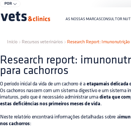
POR
AS NOSSAS MARCAS
CONSULTOR NUT
Início
Recursos veterinários
Research Report: Imunonutrição 
Research report: imunonutr
para cachorros
O período inicial da vida de um cachorro é a
etapamais delicada 
Os cachorros nascem com um sistema digestivo e um sistema im
imaturos, pelo que é necessário administrar uma
dieta que com
estas deficiências nos primeiros meses de vida
.
Neste relatório encontrará informações detalhadas sobre a
imun
nos cachorros
: