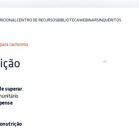
RICIONAL
CENTRO DE RECURSOS
BIBLIOTECA
WEBINARS
INQUÉRITOS
para cachorros
ição
de superar
.
unitário
pense
onutrição