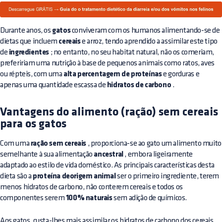
Durante anos, os
gatos
conviveram com os humanos alimentando-se de
dietas que incluem
cereais
e arroz, tendo aprendido a assimilar este tipo
de
ingredientes
; no entanto, no seu habitat natural, não os comeriam,
prefeririam uma nutrição à base de pequenos animais como ratos, aves
ou répteis, com uma
alta percentagem de proteínas
e gorduras e
apenas uma quantidade escassa de
hidratos de carbono
.
Vantagens do alimento (ração) sem cereais
para os gatos
Com uma
ração sem cereais
, proporciona-se ao gato um alimento muito
semelhante à sua alimentação
ancestral
, embora ligeiramente
adaptado ao estilo de vida doméstico. As principais características desta
dieta são a
proteína deorigem animal
ser o primeiro ingrediente, terem
menos hidratos de carbono, não conterem cereais e todos os
componentes serem
100% naturais
sem adição de químicos.
Aos gatos, custa-lhes mais assimilar os hidratos de carbono dos cereais