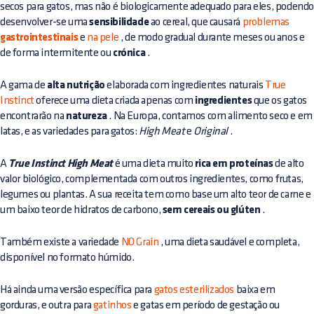
secos para gatos, mas não é biologicamente adequado para eles, podend
desenvolver-se uma
sensibilidade
ao cereal, que causará
problemas
gastrointestinais
e
na pele
, de modo gradual durante meses ou anos e
de forma intermitente ou
crónica
.
A gama de
alta nutrição
elaborada com ingredientes naturais
True
Instinct
oferece uma dieta criada apenas com
ingredientes
que os gatos
encontrarão na
natureza
. Na Europa, contamos com alimento seco e em
latas, e as variedades para gatos:
High Meat
e
Original
.
A
True Instinct High Meat
é uma dieta muito
rica em proteínas
de alto
valor biológico, complementada com outros ingredientes, como frutas,
legumes ou plantas. A sua receita tem como base um alto teor de carne e
um baixo teor de hidratos de carbono,
sem cereais ou glúten
.
Também existe a variedade
NO Grain
, uma dieta saudável e completa,
disponível no formato húmido.
Há ainda uma versão específica para
gatos esterilizados
baixa em
gorduras, e outra para
gatinhos
e gatas em período de gestação ou