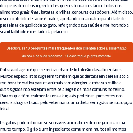
do que os de outros ingredientes que costumam estar incluídos nos
alimentos
grain free
: batatas, ervilhas, cenouras ou abóbora. Além disso,
o seu conteúdo de carne é maior, aportando uma maior quantidade de
proteínas
de qualidade ao gato, reforçando a sua
saúde
e melhorando a
sua
vitalidade
e o estado da pelagem.
Outra vantagem é que se reduz o risco de
intolerâncias
alimentares.
Muitos especialistas sugerem também que as dietas
sem cereais
são a
melhor alternativa para os animais com
alergias
, embora o milho e
outros grãos não estejam entre os alergénios mais comuns no felino.
Para os que têm realmente uma alergia às proteínas, presentes nos
cereais, diagnosticada pelo veterinário, uma dieta sem grãos seria a opção
ideal.
Os
gatos
podem tornar-se sensíveis a um alimento que já comam há
muito tempo. O grão é um ingrediente comum em muitos alimentos