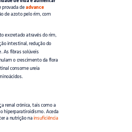
lidade de vida e aumentar
e provada de
advance
o de azoto pelo rim, com
o excretado através do rim,
ão intestinal, redução do
 As fibras solúveis
ulam o crescimento da flora
stinal consome ureia
minoácidos.
a renal crónica, tais como a
u o hiperparatiroidismo. Aceda
ter a nutrição na
insuficiência