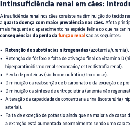
Intinsuficiência renal em cães: Intro
A insuficiência renal nos cães consiste na diminuição do tecido 
a
quarta doença com maior prevalência nos cães.
Afeta princi
mais frequente o aparecimento na espécie felina do que na canina
consequências da perda da
função renal
são as seguintes:
Retenção de substâncias nitrogenadas
(azotemia/uremia).
Retenção de fósforo e falta de ativação final da vitamina D (
hiperparatiroidismo renal secundário/ osteodistrofia renal).
Perda de proteínas (síndrome nefrótico/trombose).
Diminuição da reabsorção de bicarbonato e da excreção de pro
Diminuição da síntese de eritropoietina (anemia não regenerat
Alteração da capacidade de concentrar a urina (isostenúria/ h
arterial).
Falta de excreção de potássio ainda que na maioria de casos de 
a excreção está aumentada anormalmente sendo uma caracter