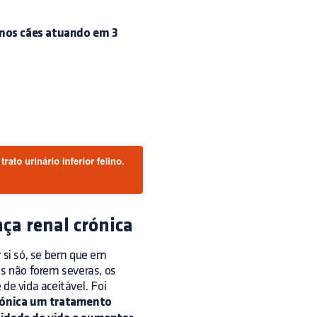
 nos cães atuando em 3
ça renal crónica
r si só, se bem que em
as não forem severas, os
e vida aceitável. Foi
crónica um tratamento