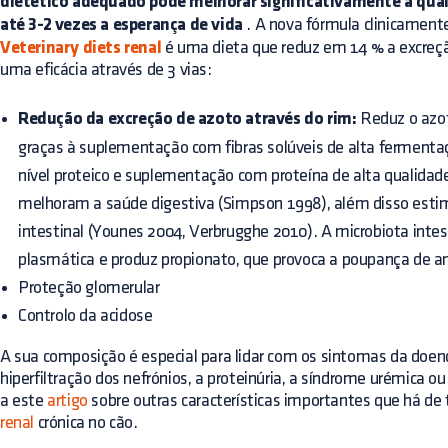
dietético adequado pode melhorar significativamente a qua
até 3-2 vezes a esperança de vida
. A nova fórmula clinicament
Veterinary diets renal
é uma dieta que reduz em 14 % a excreçã
uma eficácia através de 3 vias:
Redução da excreção de azoto através do rim:
Reduz o azot
graças à suplementação com fibras solúveis de alta fermentaç
nível proteico e suplementação com proteína de alta qualidade.
melhoram a saúde digestiva (Simpson 1998), além disso estim
intestinal (Younes 2004, Verbrugghe 2010). A microbiota inte
plasmática e produz propionato, que provoca a poupança de a
Proteção glomerular
Controlo da acidose
A sua composição é especial para lidar com os sintomas da doenç
hiperfiltração dos nefrónios, a proteinúria, a síndrome urémica o
a este
artigo
sobre outras características importantes que há de 
renal
crónica no cão.