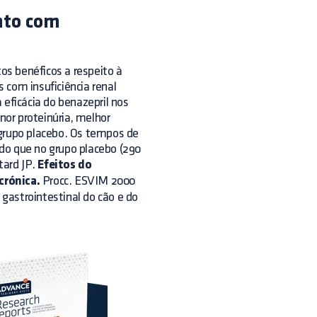
ento com
s benéficos a respeito à
 com insuficiência renal
 eficácia do benazepril nos
or proteinúria, melhor
 grupo placebo. Os tempos de
do que no grupo placebo (290
tard JP.
Efeitos do
crónica.
Procc. ESVIM 2000
gastrointestinal do cão e do