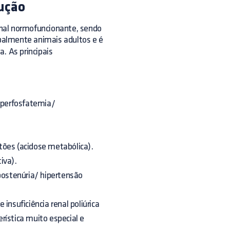
dução
renal normofuncionante, sendo
palmente animais adultos e é
. As principais
hiperfosfatemia/
tões (acidose metabólica).
iva).
ipostenúria/ hipertensão
insuficiência renal poliúrica
ística muito especial e