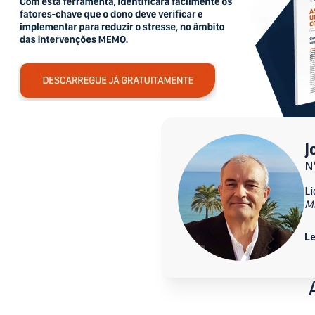
J
Nº
Li
M
Le