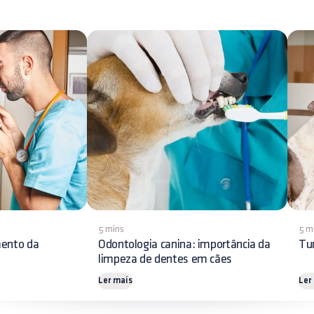
5 mins
5 m
mento da
Odontologia canina: importância da
Tu
limpeza de dentes em cães
Ler mais
Ler