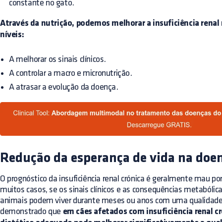
constante no gato.
Através da nutrição, podemos melhorar a insuficiência renal
níveis:
A melhorar os sinais clínicos.
A controlar a macro e micronutrição.
A atrasar a evolução da doença.
Redução da esperança de vida na doen
O prognóstico da insuficiência renal crónica é geralmente mau po
muitos casos, se os sinais clínicos e as consequências metabólic
animais podem viver durante meses ou anos com uma qualidade d
demonstrado que
em cães afetados com insuficiência renal 