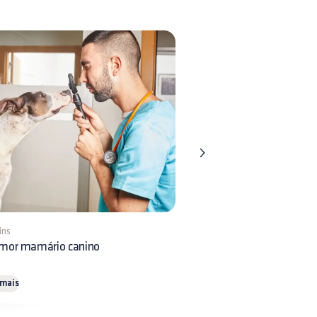
ins
1 min
mor mamário canino
Gastroenterite canina
 mais
Ler mais