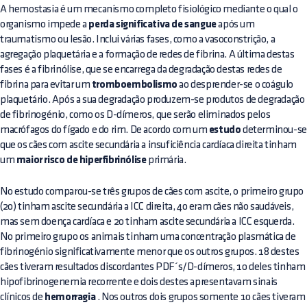
A hemostasia é um mecanismo completo fisiológico mediante o qual o
organismo impede a
perda significativa de sangue
após um
traumatismo ou lesão. Inclui várias fases, como a vasoconstrição, a
agregação plaquetária e a formação de redes de fibrina. A última destas
fases é a fibrinólise, que se encarrega da degradação destas redes de
fibrina para evitar um
tromboembolismo
ao desprender-se o coágulo
plaquetário. Após a sua degradação produzem-se produtos de degradação
de fibrinogénio, como os D-dímeros, que serão eliminados pelos
macrófagos do fígado e do rim. De acordo com um
estudo
determinou-se
que os cães com ascite secundária a insuficiência cardíaca direita tinham
um
maior risco de hiperfibrinólise
primária.
No estudo comparou-se três grupos de cães com ascite, o primeiro grupo
(20) tinham ascite secundária a ICC direita, 40 eram cães não saudáveis,
mas sem doença cardíaca e 20 tinham ascite secundária a ICC esquerda.
No primeiro grupo os animais tinham uma concentração plasmática de
fibrinogénio significativamente menor que os outros grupos. 18 destes
cães tiveram resultados discordantes PDF´s/D-dímeros, 10 deles tinham
hipofibrinogenemia recorrente e dois destes apresentavam sinais
clínicos de
hemorragia
. Nos outros dois grupos somente 10 cães tiveram