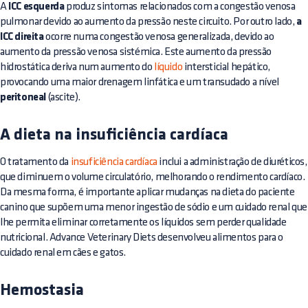
A
ICC esquerda
produz sintomas relacionados com a congestão venosa
pulmonar devido ao aumento da pressão neste circuito. Por outro lado,
a
ICC direita
ocorre numa congestão venosa generalizada, devido ao
aumento da pressão venosa sistémica. Este aumento da pressão
hidrostática deriva num aumento do
líquido
intersticial hepático,
provocando uma maior drenagem linfática e um transudado a nível
peritoneal
(ascite).
A dieta na insuficiência cardíaca
O tratamento da
insuficiência cardíaca
inclui a administração de diuréticos,
que diminuem o volume circulatório, melhorando o rendimento cardíaco.
Da mesma forma, é importante aplicar mudanças na dieta do paciente
canino que supõem uma menor ingestão de sódio e um cuidado renal que
lhe permita eliminar corretamente os líquidos sem perder qualidade
nutricional. Advance Veterinary Diets desenvolveu alimentos para o
cuidado renal em cães e gatos.
Hemostasia