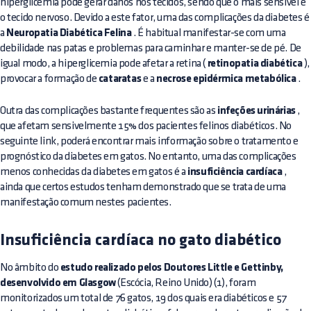
hiperglicemia pode gerar danos nos tecidos, sendo que o mais sensível é
o tecido nervoso. Devido a este fator, uma das complicações da diabetes é
a
Neuropatia Diabética Felina
. É habitual manifestar-se com uma
debilidade nas patas e problemas para caminhar e manter-se de pé. De
igual modo, a hiperglicemia pode afetar a retina (
retinopatia diabética
),
provocar a formação de
cataratas
e a
necrose epidérmica metabólica
.
Outra das complicações bastante frequentes são as
infeções urinárias
,
que afetam sensivelmente 15% dos pacientes felinos diabéticos. No
seguinte link, poderá encontrar mais informação sobre o tratamento e
prognóstico da diabetes em gatos. No entanto, uma das complicações
menos conhecidas da diabetes em gatos é a
insuficiência cardíaca
,
ainda que certos estudos tenham demonstrado que se trata de uma
manifestação comum nestes pacientes.
Insuficiência cardíaca no gato diabético
No âmbito do
estudo realizado pelos Doutores Little e Gettinby,
desenvolvido em Glasgow
(Escócia, Reino Unido) (1), foram
monitorizados um total de 76 gatos, 19 dos quais era diabéticos e 57