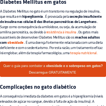
Diabetes Mellitus em gatos
A Diabetes Mellitus no gato é um transtorno na regulação de insulina,
que resulta em
hiperglicemia
. É provocada pela
secreção insuficiente
de insulina nas células B das ilhotas pancreáticas de Langerhans
.
Surge como consequência da amiloidose, ou seja, da acumulação de
amilina pancreática, ou devido à
resistência à insulina
. Os gatos mais
suscetíveis de desenvolver Diabetes Mellitus são os
machos adultos
com
obesidade
. É uma doença fortemente relacionada com uma dieta
deficiente e com o sedentarismo. Por esta razão, um tratamento eficaz
irá englobar, além da terapia farmacológica, uma
terapia nutricional.
Complicações no gato diabético
A consequência imediata da diabetes em gatos é a hiperglicemia (níveis
elevados de açúcar no sangue, devido à falta de ação da insulina). A