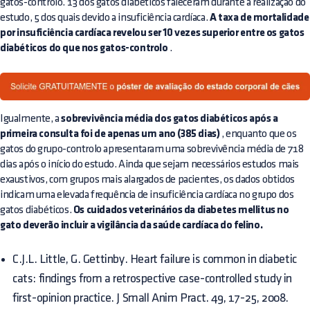
gatos-controlo. 13 dos gatos diabéticos faleceram durante a realização do
estudo, 5 dos quais devido a insuficiência cardíaca.
A taxa de mortalidade
por insuficiência cardíaca revelou ser 10 vezes superior entre os gatos
diabéticos do que nos gatos-controlo
.
Igualmente, a
sobrevivência média dos gatos diabéticos após a
primeira consulta foi de apenas um ano (385 dias)
, enquanto que os
gatos do grupo-controlo apresentaram uma sobrevivência média de 718
dias após o início do estudo. Ainda que sejam necessários estudos mais
exaustivos, com grupos mais alargados de pacientes, os dados obtidos
indicam uma elevada frequência de insuficiência cardíaca no grupo dos
gatos diabéticos.
Os cuidados veterinários da diabetes mellitus no
gato deverão incluir a vigilância da saúde cardíaca do felino.
C.J.L. Little, G. Gettinby. Heart failure is common in diabetic
cats: findings from a retrospective case-controlled study in
first-opinion practice. J Small Anim Pract. 49, 17-25, 2008.