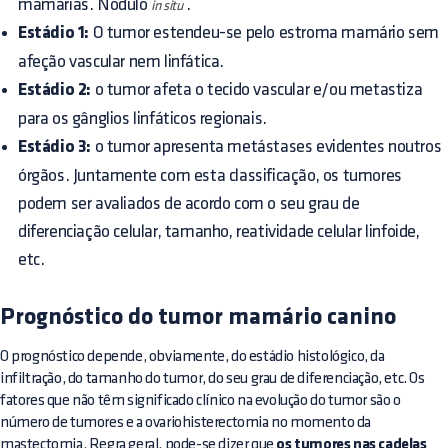
mamárias. Nódulo
.
in situ
Estádio 1:
O tumor estendeu-se pelo estroma mamário sem
afeção vascular nem linfática.
Estádio 2:
o tumor afeta o tecido vascular e/ou metastiza
para os gânglios linfáticos regionais.
Estádio 3:
o tumor apresenta metástases evidentes noutros
órgãos. Juntamente com esta classificação, os tumores
podem ser avaliados de acordo com o seu grau de
diferenciação celular, tamanho, reatividade celular linfoide,
etc.
Prognóstico do tumor mamário canino
O prognóstico depende, obviamente, do estádio histológico, da
infiltração, do tamanho do tumor, do seu grau de diferenciação, etc. Os
fatores que não têm significado clínico na evolução do tumor são o
número de tumores e a ovariohisterectomia no momento da
mastectomia. Regra geral, pode-se dizer que
os tumores nas cadelas