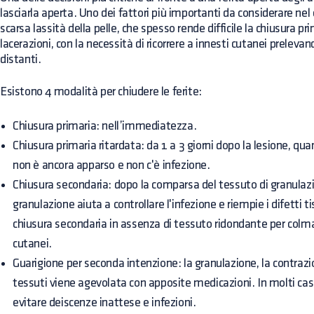
lasciarla aperta. Uno dei fattori più importanti da considerare nel c
scarsa lassità della pelle, che spesso rende difficile la chiusura pri
lacerazioni, con la necessità di ricorrere a innesti cutanei prelevan
distanti.
Esistono 4 modalità per chiudere le ferite:
Chiusura primaria: nell’immediatezza.
Chiusura primaria ritardata: da 1 a 3 giorni dopo la lesione, qua
non è ancora apparso e non c'è infezione.
Chiusura secondaria: dopo la comparsa del tessuto di granulazio
granulazione aiuta a controllare l'infezione e riempie i difetti ti
chiusura secondaria in assenza di tessuto ridondante per colmare
cutanei.
Guarigione per seconda intenzione: la granulazione, la contrazio
tessuti viene agevolata con apposite medicazioni. In molti casi 
evitare deiscenze inattese e infezioni.