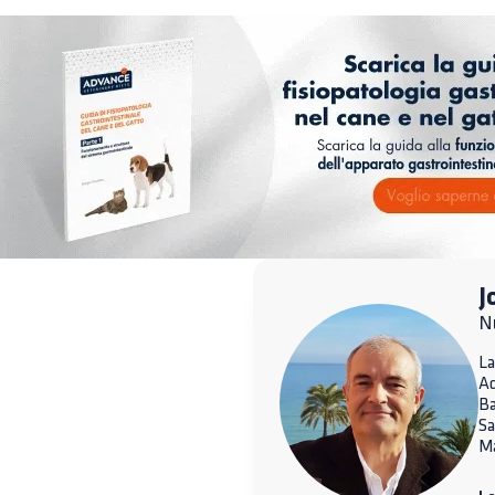
J
Nu
La
A
Ba
Sa
Ma