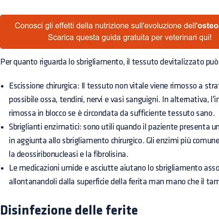
Per quanto riguarda lo sbrigliamento, il tessuto devitalizzato p
Escissione chirurgica: Il tessuto non vitale viene rimosso a str
possibile ossa, tendini, nervi e vasi sanguigni. In alternativa, l'
rimossa in blocco se è circondata da sufficiente tessuto sano.
Sbriglianti enzimatici: sono utili quando il paziente presenta u
in aggiunta allo sbrigliamento chirurgico. Gli enzimi più comun
la deossiribonucleasi e la fibrolisina.
Le medicazioni umide e asciutte aiutano lo sbrigliamento assorb
allontanandoli dalla superficie della ferita man mano che il ta
Disinfezione delle ferite