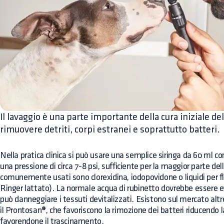
Il lavaggio è una parte importante della cura iniziale del
rimuovere detriti, corpi estranei e soprattutto batteri.
Nella pratica clinica si può usare una semplice siringa da 60 ml c
una pressione di circa 7-8 psi, sufficiente per la maggior parte delle
comunemente usati sono clorexidina, iodopovidone o liquidi per flui
Ringer lattato). La normale acqua di rubinetto dovrebbe essere e
può danneggiare i tessuti devitalizzati. Esistono sul mercato altr
il Prontosan®, che favoriscono la rimozione dei batteri riducendo l
favorendone il trascinamento.