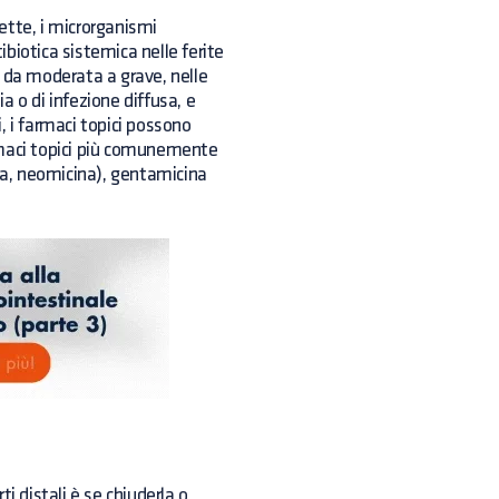
ette, i microrganismi
ibiotica sistemica nelle ferite
e da moderata a grave, nelle
ia o di infezione diffusa, e
i, i farmaci topici possono
farmaci topici più comunemente
ina, neomicina), gentamicina
ti distali è se chiuderla o