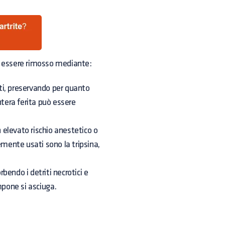
uò essere rimosso mediante:
ati, preservando per quanto
intera ferita può essere
n elevato rischio anestetico o
emente usati sono la tripsina,
endo i detriti necrotici e
mpone si asciuga.