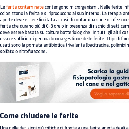
Le
ferite contaminate
contengono microrganismi. Nelle ferite inf
colonizzano la ferita e si riproducono al suo interno. La terapia ant
aperte deve essere limitata ai casi di contaminazione o infezion
ferite che durano più di 6-8 ore o in presenza di rischio di setticem
deve essere basata su colture batteriologiche. In tutti gli altri cas
essere sufficienti per una buona gestione delle ferite. I tipi di 
usati sono la pomata antibiotica trivalente (bacitracina, polimix
solfato o nitrofurazone.
Come chiudere le ferite
Una delle decisioni più critiche di fronte a una ferita aperta degli ar