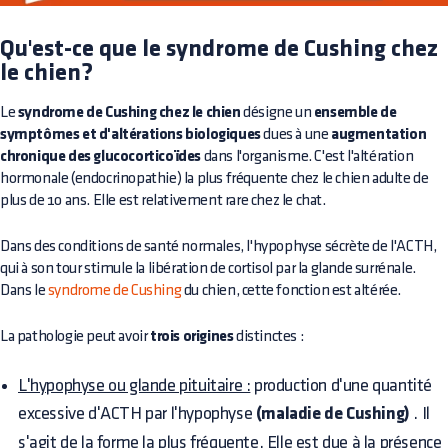
Qu'est-ce que le syndrome de Cushing chez
le chien?
Le
syndrome de Cushing chez le chien
désigne un
ensemble de
symptômes et d'altérations biologiques
dues à une
augmentation
chronique des glucocorticoïdes
dans l'organisme. C'est l'altération
hormonale (endocrinopathie) la plus fréquente chez le chien adulte de
plus de 10 ans. Elle est relativement rare chez le chat.
Dans des conditions de santé normales, l'hypophyse sécrète de l'ACTH,
qui à son tour stimule la libération de cortisol par la glande surrénale.
Dans le
syndrome de Cushing
du chien, cette fonction est altérée.
La pathologie peut avoir
trois origines
distinctes :
L'hypophyse ou glande pituitaire :
production d'une quantité
excessive d'ACTH par l'hypophyse
(maladie de Cushing)
. Il
s'agit de la forme la plus fréquente. Elle est due à la présence