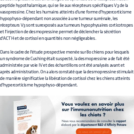
peptide hypothalamique, qui se lie aux récepteurs spécifiques V3 de la
vasopressine. Chez les humains atteints d'une forme d'hypercorticisme
hypophyso-dépendant non associée à une tumeur surrénale, les
récepteurs V3 sont surexposés aux tumeurs hypophysaires corticotropes
et l'injection de desmopressine permet de déclencher la sécrétion
d'ACTH et de cortisol en quantités non négligeables.
Dans le cadre de l'étude prospective menée sur 80 chiens pour lesquels
un syndrome de Cushing était suspecté, la desmopressine a de fait été
administrée par voie IV et des échantillons ont été analysés avant et
après administration. On a alors constaté que la desmopressine stimulait
de manière significative la libération de cortisol chez les chiens atteints
d'hypercorticisme hypophyso-dépendant.