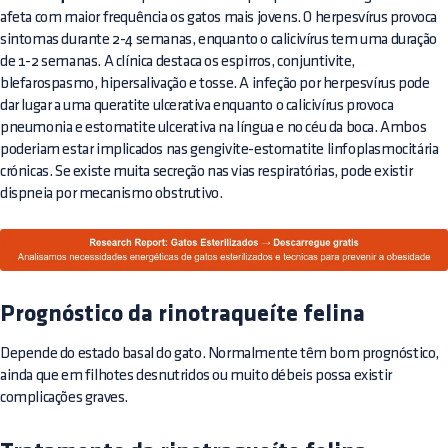
afeta com maior frequência os gatos mais jovens. O herpesvírus provoca
sintomas durante 2-4 semanas, enquanto o calicivírus tem uma duração
de 1-2 semanas. A clínica destaca os espirros, conjuntivite,
blefarospasmo, hipersalivação e tosse. A infeção por herpesvírus pode
dar lugar a uma queratite ulcerativa enquanto o calicivírus provoca
pneumonia e estomatite ulcerativa na língua e no céu da boca. Ambos
poderiam estar implicados nas gengivite-estomatite linfoplasmocitária
crónicas. Se existe muita secreção nas vias respiratórias, pode existir
dispneia por mecanismo obstrutivo.
Prognóstico da rinotraqueíte felina
Depende do estado basal do gato. Normalmente têm bom prognóstico,
ainda que em filhotes desnutridos ou muito débeis possa existir
complicações graves.