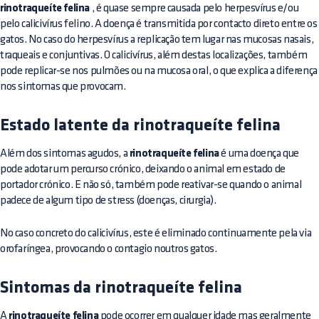
rinotraqueíte felina
, é quase sempre causada pelo herpesvírus e/ou
pelo calicivírus felino. A doença é transmitida por contacto direto entre os
gatos. No caso do herpesvírus a replicação tem lugar nas mucosas nasais,
traqueais e conjuntivas. O calicivírus, além destas localizações, também
pode replicar-se nos pulmões ou na mucosa oral, o que explica a diferença
nos sintomas que provocam.
Estado latente da rinotraqueíte felina
Além dos sintomas agudos, a
rinotraqueíte felina
é uma doença que
pode adotar um percurso crónico, deixando o animal em estado de
portador crónico. E não só, também pode reativar-se quando o animal
padece de algum tipo de stress (doenças, cirurgia).
No caso concreto do calicivírus, este é eliminado continuamente pela via
orofaríngea, provocando o contagio noutros gatos.
Sintomas da rinotraqueíte felina
A
rinotraqueíte felina
pode ocorrer em qualquer idade mas geralmente