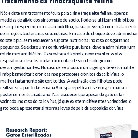
Tratamento da rinotraqueíte felina
Não existe um tratamento/cura para a
rinotraqueíte felina
, apenas
medidas de alívio dos sintomas e de apoio. Pode-se utilizar antibióticos
de amplo espectro, como a amoxicilina, para a prevenção ou o tratamento
de infeções bacterianas secundárias. Em caso de choque deve administrar
soroterapia, sem esquecer o suporte nutricional no caso dos gatinhos
pequenos. Se existe uma conjuntivite purulenta, deverá administrar um
colírio com antibiótico. Para evitar a dispneia, deve manter as vias
respiratórias desobstruídas com gotas de soro fisiológico ou
descongestionantes. No caso de se produzir uma gengivite-estomatite
linfoplasmocitária crónicas nos portadores crónicos da calicivírus, o
melhor tratamento são corticoides. A vacinação dos filhotes pode
realizar-se a partir da semana 8 ou 9, a repetir a dose em 4 semanas e
posteriormente a cada ano. Não esquecer que apesar do gato estar
vacinado, no caso do calicivírus, já que existem diferentes variedades, o
gato pode apresentar sintomas leves depois da exposição do vírus.