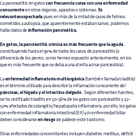
La pancreatitis en gatos
con frecuencia cursa con una enfermedad
concurrente
en otros órganos, aparatos o sistemas.
Es
relevantesospecharla
pues en más de la mitad de casos de felinos
sometidos a autopsia, que aparentemente estaban sanos, podemos
hallar datos de
inflamación pancreática.
En gatos, la pancreatitis crónica es más frecuente que la aguda
,
constituyendo hasta el 90% de todos los casos de pancreatitis (a
diferencia de los perros, como hemos expuesto anteriormente, en los
que es más frecuente que se deba a una atrofia acinar pancreática).
La
enfermedad inflamatoria multiorgánica
(también llamada triaditis)
es el término utilizado para describir la inflamación concurrente del
páncreas, el hígado y el intestino delgado
. Según diferentes fuentes,
se ha notificado triaditis en 50-56% de los gatos con pancreatitis y 32-
50% afectados de colangitis/hepatopatía inflamatoria, por ello, los gatos
con enfermedad inflamatoria intestinal (EII) y/o enfermedad biliar
deben considerarse
en riesgo
de padecer este trastorno.
Otras enfermedades concomitantes incluyen diabetes mellitus, déficit